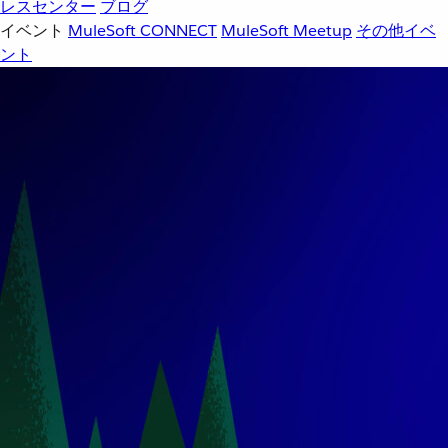
レスセンター
ブログ
イベント
MuleSoft CONNECT
MuleSoft Meetup
その他イベ
ント