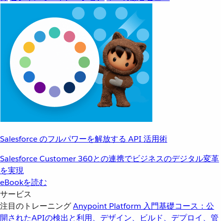
Salesforce のフルパワーを解放する API 活用術
Salesforce Customer 360との連携でビジネスのデジタル変革
を実現
eBookを読む
サービス
注目のトレーニング
Anypoint Platform 入門
基礎コース：公
開されたAPIの検出と利用、デザイン、ビルド、デプロイ、管