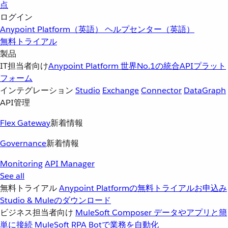
点
ログイン
Anypoint Platform（英語）
ヘルプセンター（英語）
無料トライアル
製品
IT担当者向け
Anypoint Platform
世界No.1の統合APIプラット
フォーム
インテグレーション
Studio
Exchange
Connector
DataGraph
API管理
Flex Gateway
新着情報
Governance
新着情報
Monitoring
API Manager
See all
無料トライアル
Anypoint Platformの無料トライアルお申込み
Studio & Muleのダウンロード
ビジネス担当者向け
MuleSoft Composer
データやアプリと簡
単に接続
MuleSoft RPA
Botで業務を自動化