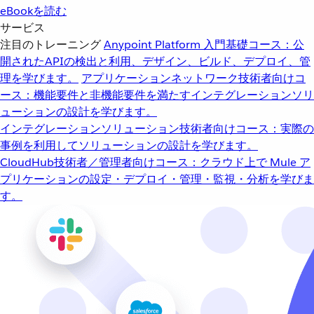
eBookを読む
サービス
注目のトレーニング
Anypoint Platform 入門
基礎コース：公
開されたAPIの検出と利用、デザイン、ビルド、デプロイ、管
理を学びます。
アプリケーションネットワーク
技術者向けコ
ース：機能要件と非機能要件を満たすインテグレーションソリ
ューションの設計を学びます。
インテグレーションソリューション
技術者向けコース：実際の
事例を利用してソリューションの設計を学びます。
CloudHub
技術者／管理者向けコース：クラウド上で Mule ア
プリケーションの設定・デプロイ・管理・監視・分析を学びま
す。