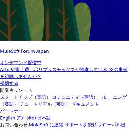
MuleSoft Forum Japan
オンデマンド配信中
Aflacや富士通、ポリプラスチックスが推進しているDXの事例
を視聴しませんか？
視聴する
開発者リソース
スタートアップ（英語）
コミュニティ（英語）
トレーニング
（英語）
チュートリアル（英語）
ドキュメント
パートナー
English
(Full site)
日本語
お問い合わせ
MuleSoft に連絡
サポートを依頼
グローバル拠