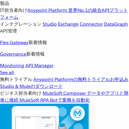
製品
IT担当者向け
Anypoint Platform
世界No.1の統合APIプラット
フォーム
インテグレーション
Studio
Exchange
Connector
DataGraph
API管理
Flex Gateway
新着情報
Governance
新着情報
Monitoring
API Manager
See all
無料トライアル
Anypoint Platformの無料トライアルお申込み
Studio & Muleのダウンロード
ビジネス担当者向け
MuleSoft Composer
データやアプリと簡
単に接続
MuleSoft RPA
Botで業務を自動化