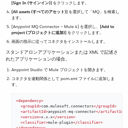
[Sign In (サインイン)]
​ をクリックします。
[All assets (すべてのアセット)]
​ を選択して「MQ」を検索し
ます。
[Anypoint MQ Connector — Mule 4] を選択し、​
[Add to
project (プロジェクトに追加)]
​ をクリックします。
画面の指示に従ってコネクタをインストールします。
スタンドアロンアプリケーションまたは XML で記述さ
れたアプリケーションの場合。
Anypoint Studio で Mule プロジェクトを開きます。
コネクタを連動関係として pom.xml ファイルに追加しま
す。
<
dependency
>
<
groupId
>
com.mulesoft.connectors
</
groupId
>
<
artifactId
>
anypoint-mq-connector
</
artifactId
>
<
version
>
x.x.x
</
version
>
<
classifier
>
mule-plugin
</
classifier
>
</
dependency
>