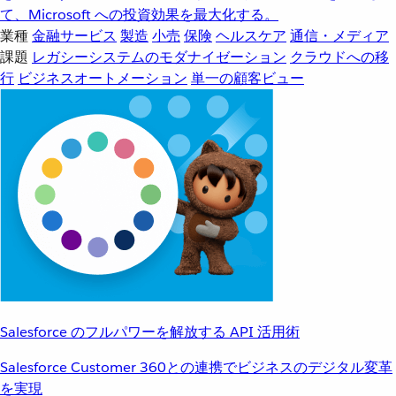
て、Microsoft への投資効果を最大化する。
業種
金融サービス
製造
小売
保険
ヘルスケア
通信・メディア
課題
レガシーシステムのモダナイゼーション
クラウドへの移
行
ビジネスオートメーション
単一の顧客ビュー
Salesforce のフルパワーを解放する API 活用術
Salesforce Customer 360との連携でビジネスのデジタル変革
を実現