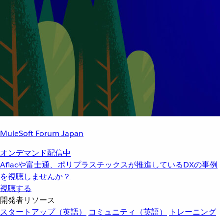
MuleSoft Forum Japan
オンデマンド配信中
Aflacや富士通、ポリプラスチックスが推進しているDXの事例
を視聴しませんか？
視聴する
開発者リソース
スタートアップ（英語）
コミュニティ（英語）
トレーニング