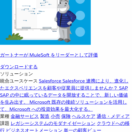
ガートナーが MuleSoft をリーダーとして評価
ダウンロードする
ソリューション
統合ユースケース
Salesforce
Salesforce 連携により、進化し
たエクスペリエンスを顧客や従業員に提供しませんか？
SAP
SAP の中に眠っているデータを開放することで、新しい価値
を生み出す。
Microsoft
既存の接続ソリューションを活用し
て、Microsoft への投資効果を最大化する。
業種
金融サービス
製造
小売
保険
ヘルスケア
通信・メディア
課題
レガシーシステムのモダナイゼーション
クラウドへの移
行
ビジネスオートメーション
単一の顧客ビュー