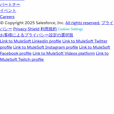
パートナー
イベント
Careers
© Copyright 2025
Salesforce, Inc.
All rights reserved.
プライ
バシー
Privacy Shield
利用規約
Cookies Settings
お客様によるプライバシー設定の選択肢
Link to MuleSoft Linkedin profile
Link to MuleSoft Twitter
profile
Link to MuleSoft Instagram profile
Link to MuleSoft
Facebook profile
Link to MuleSoft Videos platform
Link to
MuleSoft Twitch profile