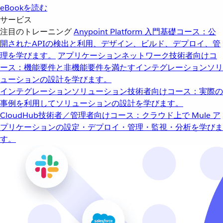
eBookを読む
サービス
注目のトレーニング
Anypoint Platform 入門
基礎コース：公
開されたAPIの検出と利用、デザイン、ビルド、デプロイ、管
理を学びます。
アプリケーションネットワーク
技術者向けコ
ース：機能要件と非機能要件を満たすインテグレーションソリ
ューションの設計を学びます。
インテグレーションソリューション
技術者向けコース：実際の
事例を利用してソリューションの設計を学びます。
CloudHub
技術者／管理者向けコース：クラウド上で Mule ア
プリケーションの設定・デプロイ・管理・監視・分析を学びま
す。