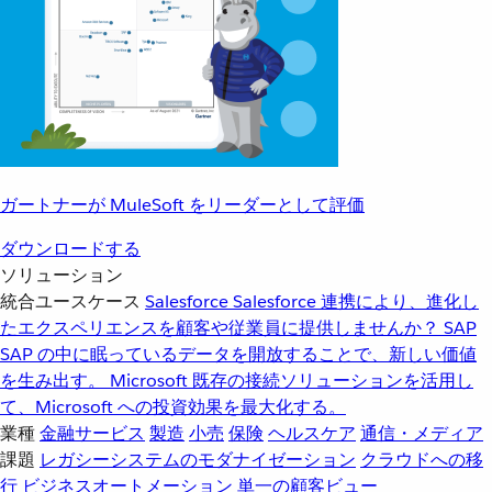
ガートナーが MuleSoft をリーダーとして評価
ダウンロードする
ソリューション
統合ユースケース
Salesforce
Salesforce 連携により、進化し
たエクスペリエンスを顧客や従業員に提供しませんか？
SAP
SAP の中に眠っているデータを開放することで、新しい価値
を生み出す。
Microsoft
既存の接続ソリューションを活用し
て、Microsoft への投資効果を最大化する。
業種
金融サービス
製造
小売
保険
ヘルスケア
通信・メディア
課題
レガシーシステムのモダナイゼーション
クラウドへの移
行
ビジネスオートメーション
単一の顧客ビュー