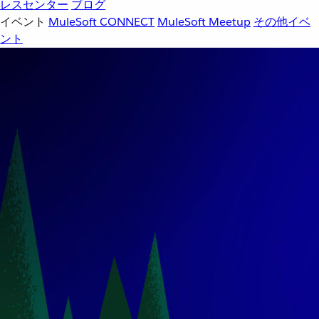
レスセンター
ブログ
イベント
MuleSoft CONNECT
MuleSoft Meetup
その他イベ
ント