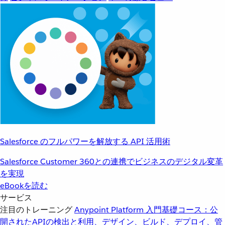
Salesforce のフルパワーを解放する API 活用術
Salesforce Customer 360との連携でビジネスのデジタル変革
を実現
eBookを読む
サービス
注目のトレーニング
Anypoint Platform 入門
基礎コース：公
開されたAPIの検出と利用、デザイン、ビルド、デプロイ、管