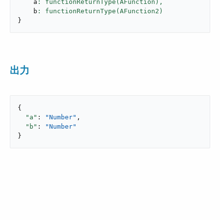
    a
: functionReturnType(AFunction),
    b
}
出力
{

"a"
: 
"Number"
,

"b"
: 
"Number"
}