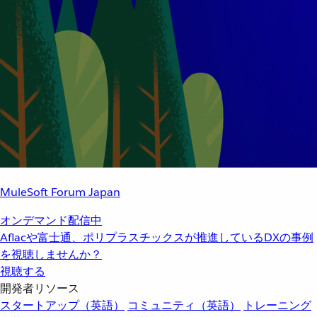
MuleSoft Forum Japan
オンデマンド配信中
Aflacや富士通、ポリプラスチックスが推進しているDXの事例
を視聴しませんか？
視聴する
開発者リソース
スタートアップ（英語）
コミュニティ（英語）
トレーニング