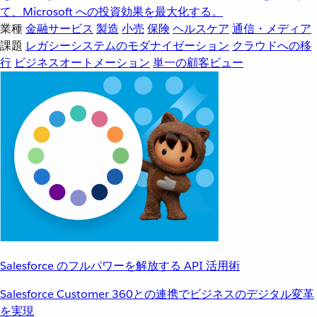
て、Microsoft への投資効果を最大化する。
業種
金融サービス
製造
小売
保険
ヘルスケア
通信・メディア
課題
レガシーシステムのモダナイゼーション
クラウドへの移
行
ビジネスオートメーション
単一の顧客ビュー
Salesforce のフルパワーを解放する API 活用術
Salesforce Customer 360との連携でビジネスのデジタル変革
を実現