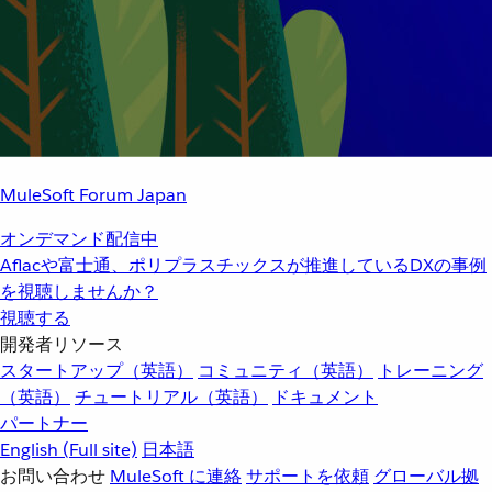
MuleSoft Forum Japan
オンデマンド配信中
Aflacや富士通、ポリプラスチックスが推進しているDXの事例
を視聴しませんか？
視聴する
開発者リソース
スタートアップ（英語）
コミュニティ（英語）
トレーニング
（英語）
チュートリアル（英語）
ドキュメント
パートナー
English
(Full site)
日本語
お問い合わせ
MuleSoft に連絡
サポートを依頼
グローバル拠