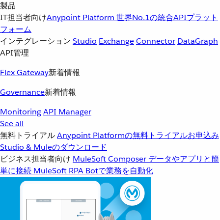
製品
IT担当者向け
Anypoint Platform
世界No.1の統合APIプラット
フォーム
インテグレーション
Studio
Exchange
Connector
DataGraph
API管理
Flex Gateway
新着情報
Governance
新着情報
Monitoring
API Manager
See all
無料トライアル
Anypoint Platformの無料トライアルお申込み
Studio & Muleのダウンロード
ビジネス担当者向け
MuleSoft Composer
データやアプリと簡
単に接続
MuleSoft RPA
Botで業務を自動化