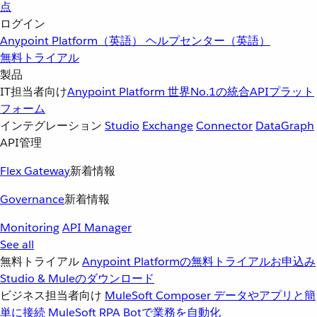
点
ログイン
Anypoint Platform（英語）
ヘルプセンター（英語）
無料トライアル
製品
IT担当者向け
Anypoint Platform
世界No.1の統合APIプラット
フォーム
インテグレーション
Studio
Exchange
Connector
DataGraph
API管理
Flex Gateway
新着情報
Governance
新着情報
Monitoring
API Manager
See all
無料トライアル
Anypoint Platformの無料トライアルお申込み
Studio & Muleのダウンロード
ビジネス担当者向け
MuleSoft Composer
データやアプリと簡
単に接続
MuleSoft RPA
Botで業務を自動化