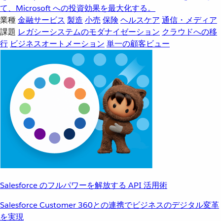
て、Microsoft への投資効果を最大化する。
業種
金融サービス
製造
小売
保険
ヘルスケア
通信・メディア
課題
レガシーシステムのモダナイゼーション
クラウドへの移
行
ビジネスオートメーション
単一の顧客ビュー
Salesforce のフルパワーを解放する API 活用術
Salesforce Customer 360との連携でビジネスのデジタル変革
を実現