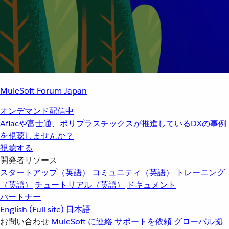
MuleSoft Forum Japan
オンデマンド配信中
Aflacや富士通、ポリプラスチックスが推進しているDXの事例
を視聴しませんか？
視聴する
開発者リソース
スタートアップ（英語）
コミュニティ（英語）
トレーニング
（英語）
チュートリアル（英語）
ドキュメント
パートナー
English
(Full site)
日本語
お問い合わせ
MuleSoft に連絡
サポートを依頼
グローバル拠