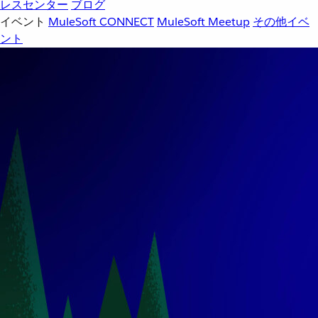
レスセンター
ブログ
イベント
MuleSoft CONNECT
MuleSoft Meetup
その他イベ
ント