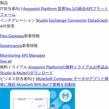
製品
IT担当者向け
Anypoint Platform
世界No.1の統合APIプラット
フォーム
インテグレーション
Studio
Exchange
Connector
DataGraph
API管理
Flex Gateway
新着情報
Governance
新着情報
Monitoring
API Manager
See all
無料トライアル
Anypoint Platformの無料トライアルお申込み
Studio & Muleのダウンロード
ビジネス担当者向け
MuleSoft Composer
データやアプリと簡
単に接続
MuleSoft RPA
Botで業務を自動化