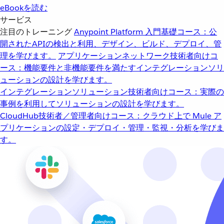
eBookを読む
サービス
注目のトレーニング
Anypoint Platform 入門
基礎コース：公
開されたAPIの検出と利用、デザイン、ビルド、デプロイ、管
理を学びます。
アプリケーションネットワーク
技術者向けコ
ース：機能要件と非機能要件を満たすインテグレーションソリ
ューションの設計を学びます。
インテグレーションソリューション
技術者向けコース：実際の
事例を利用してソリューションの設計を学びます。
CloudHub
技術者／管理者向けコース：クラウド上で Mule ア
プリケーションの設定・デプロイ・管理・監視・分析を学びま
す。