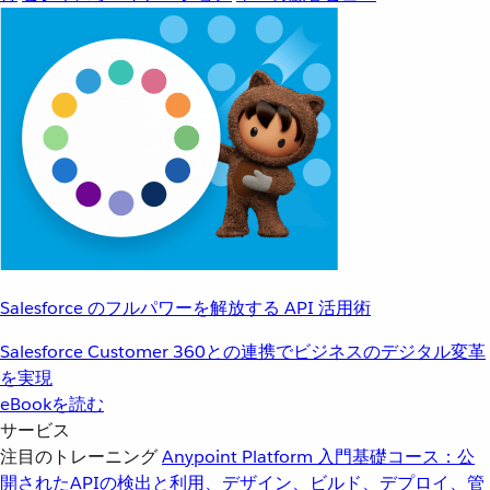
Salesforce のフルパワーを解放する API 活用術
Salesforce Customer 360との連携でビジネスのデジタル変革
を実現
eBookを読む
サービス
注目のトレーニング
Anypoint Platform 入門
基礎コース：公
開されたAPIの検出と利用、デザイン、ビルド、デプロイ、管