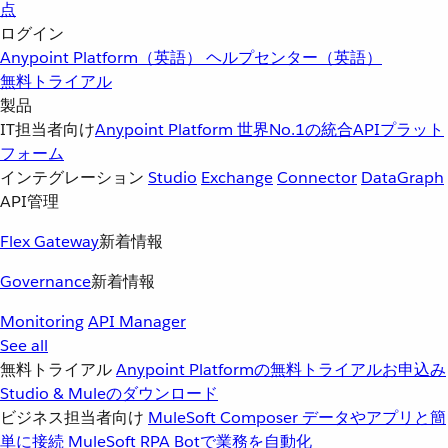
点
ログイン
Anypoint Platform（英語）
ヘルプセンター（英語）
無料トライアル
製品
IT担当者向け
Anypoint Platform
世界No.1の統合APIプラット
フォーム
インテグレーション
Studio
Exchange
Connector
DataGraph
API管理
Flex Gateway
新着情報
Governance
新着情報
Monitoring
API Manager
See all
無料トライアル
Anypoint Platformの無料トライアルお申込み
Studio & Muleのダウンロード
ビジネス担当者向け
MuleSoft Composer
データやアプリと簡
単に接続
MuleSoft RPA
Botで業務を自動化