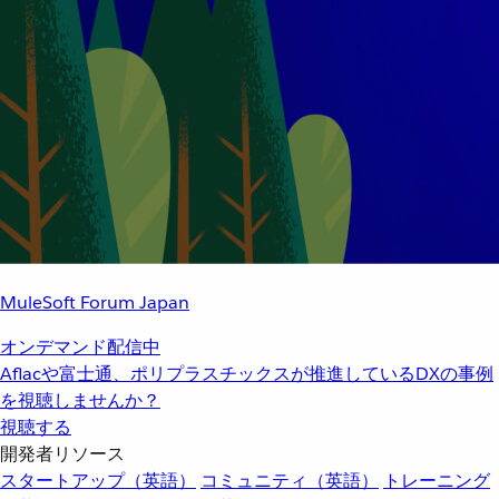
MuleSoft Forum Japan
オンデマンド配信中
Aflacや富士通、ポリプラスチックスが推進しているDXの事例
を視聴しませんか？
視聴する
開発者リソース
スタートアップ（英語）
コミュニティ（英語）
トレーニング