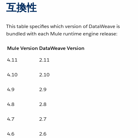
互換性
This table specifies which version of DataWeave is
bundled with each Mule runtime engine release:
Mule Version
DataWeave Version
4.11
2.11
4.10
2.10
4.9
2.9
4.8
2.8
4.7
2.7
4.6
2.6