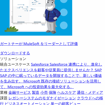
ガートナーが MuleSoft をリーダーとして評価
ダウンロードする
ソリューション
統合ユースケース
Salesforce
Salesforce 連携により、進化し
たエクスペリエンスを顧客や従業員に提供しませんか？
SAP
SAP の中に眠っているデータを開放することで、新しい価値
を生み出す。
Microsoft
既存の接続ソリューションを活用し
て、Microsoft への投資効果を最大化する。
業種
金融サービス
製造
小売
保険
ヘルスケア
通信・メディア
課題
レガシーシステムのモダナイゼーション
クラウドへの移
行
ビジネスオートメーション
単一の顧客ビュー