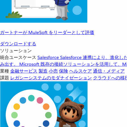
ガートナーが MuleSoft をリーダーとして評価
ダウンロードする
ソリューション
統合ユースケース
Salesforce
Salesforce 連携により、
み出す。
Microsoft
既存の接続ソリューションを活用して、Mic
業種
金融サービス
製造
小売
保険
ヘルスケア
通信・メディア
課題
レガシーシステムのモダナイゼーション
クラウドへの移