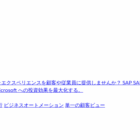
進化したエクスペリエンスを顧客や従業員に提供しませんか？
SAP
S
rosoft への投資効果を最大化する。
行
ビジネスオートメーション
単一の顧客ビュー