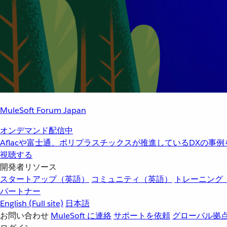
MuleSoft Forum Japan
オンデマンド配信中
Aflacや富士通、ポリプラスチックスが推進しているDXの事
視聴する
開発者リソース
スタートアップ（英語）
コミュニティ（英語）
トレーニング
パートナー
English
(Full site)
日本語
お問い合わせ
MuleSoft に連絡
サポートを依頼
グローバル拠