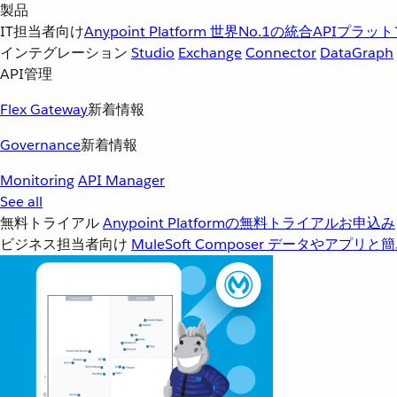
製品
IT担当者向け
Anypoint Platform
世界No.1の統合APIプラッ
インテグレーション
Studio
Exchange
Connector
DataGraph
API管理
Flex Gateway
新着情報
Governance
新着情報
Monitoring
API Manager
See all
無料トライアル
Anypoint Platformの無料トライアルお申込み
ビジネス担当者向け
MuleSoft Composer
データやアプリと簡