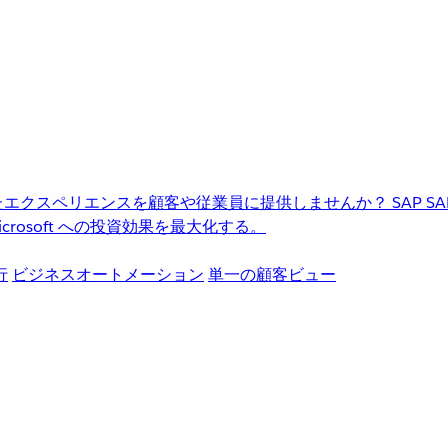
進化したエクスペリエンスを顧客や従業員に提供しませんか？
SAP
S
rosoft への投資効果を最大化する。
行
ビジネスオートメーション
単一の顧客ビュー