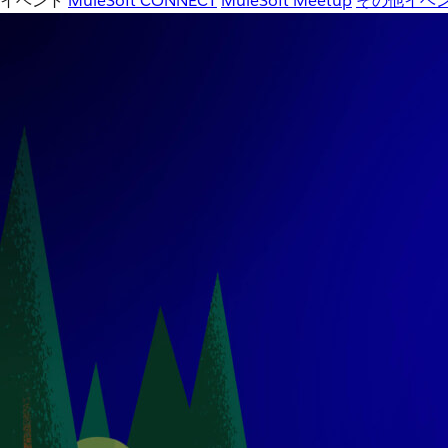
イベント
MuleSoft CONNECT
MuleSoft Meetup
その他イベ