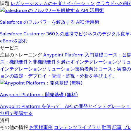
課題
レガシーシステムのモダナイゼーション
クラウドへの移
Salesforce のフルパワーを解放する API 活用術
Salesforce Customer 360との連携でビジネスのデジタル変
eBookを読む
サービス
注目のトレーニング
Anypoint Platform 入門
基礎コース：公開
ス：機能要件と非機能要件を満たすインテグレーションソリュ
インテグレーションソリューション
技術者向けコース：実際の
ョンの設定・デプロイ・管理・監視・分析を学びます。
Anypoint Platform：開発基礎 (無料)
Anypoint Platform を使って、API の開発とインテグ
無料で受講する
資料
その他の情報
お客様事例
コンテンツライブラリ
動画
記事
プ