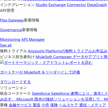
インテグレーション
Studio
Exchange
Connector
DataGraph
API管理
Flex Gateway
新着情報
Governance
新着情報
Monitoring
API Manager
See all
無料トライアル
Anypoint Platformの無料トライアルお申込み
ビジネス担当者向け
MuleSoft Composer
データやアプリと簡
ガートナーが MuleSoft をリーダーとして評価
ダウンロードする
ソリューション
統合ユースケース
Salesforce
Salesforce 連携により、
み出す。
Microsoft
既存の接続ソリューションを活用して、Mic
業種
金融サービス
製造
小売
保険
ヘルスケア
通信・メディア