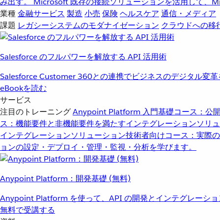
み出す。
Microsoft
既存の接続ソリューションを活用して、Mic
業種
金融サービス
製造
小売
保険
ヘルスケア
通信・メディア
課題
レガシーシステムのモダナイゼーション
クラウドへの移
Salesforce のフルパワーを解放する API 活用術
Salesforce Customer 360との連携でビジネスのデジタル変
eBookを読む
サービス
注目のトレーニング
Anypoint Platform 入門
基礎コース：公開
ス：機能要件と非機能要件を満たすインテグレーションソリュ
インテグレーションソリューション
技術者向けコース：実際の
ョンの設定・デプロイ・管理・監視・分析を学びます。
Anypoint Platform：開発基礎 (無料)
Anypoint Platform を使って、API の開発とインテグ
無料で受講する