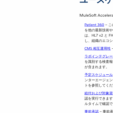
MuleSoft Acc
Patient 360
​ 
を他の最新技術やア
は、HL7 v2 
し、組織のエコシ
CMS 相互運用性
ラボインテグレー
を識別する検査報告を送信
が含まれます。
予定スケジュール
ンターエージェン
トを参照してくだ
給付および対象資
認を実行できます。提
ルタイムで確認で
事前承認
​ — 