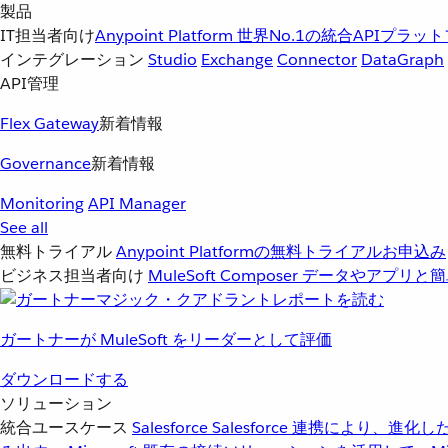
製品
IT担当者向け
Anypoint Platform
世界No.1の統合APIプラッ
インテグレーション
Studio
Exchange
Connector
DataGraph
API管理
Flex Gateway
新着情報
Governance
新着情報
Monitoring
API Manager
See all
無料トライアル
Anypoint Platformの無料トライアルお申込み
ビジネス担当者向け
MuleSoft Composer
データやアプリと簡
ガートナーが MuleSoft をリーダーとして評価
ダウンロードする
ソリューション
統合ユースケース
Salesforce
Salesforce 連携により、