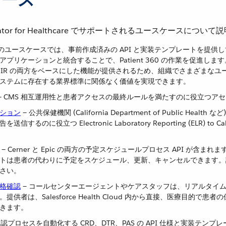
elerator for Healthcare でサポートされるユースケースについ
— このユースケースでは、事前作成済みの API と実装テンプレートを提供し
プリケーションと統合することで、Patient 360 の作業を促進し
と FHIR の両方をベースにした機能が提供されるため、組織でさまざまな
ステムに存在する業界標準に関係なく価値を実現できます。
​ — CMS 相互運用性と患者アクセスの最終ルールを満たすのに役立つア
ション
​ — 公共保健機関 (California Department of Public Hea
するのに役立つ Electronic Laboratory Reporting (ELR) to
​ — Cerner と Epic の両方の予定スケジュールプロセス API が含
トは患者の代わりに予定をスケジュール、更新、キャンセルできます。
さい。
格確認
​ — コールセンターエージェントやケアスタッフは、リアルタイ
供者は、Salesforce Health Cloud 内から直接、医療目的で
きます。
事前承認プロセスを自動化する CRD、DTR、PAS の API 仕様と実装テン