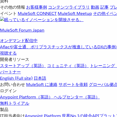
資料
その他の情報
お客様事例
コンテンツライブラリ
動画
記事
プ
イベント
MuleSoft CONNECT
MuleSoft Meetup
その他イベ
MuleSoft Forum Japan
オンデマンド配信中
Aflacや富士通、ポリプラスチックスが推進しているDXの事
視聴する
開発者リソース
スタートアップ（英語）
コミュニティ（英語）
トレーニング
パートナー
English
(Full site)
日本語
お問い合わせ
MuleSoft に連絡
サポートを依頼
グローバル拠
ログイン
Anypoint Platform（英語）
ヘルプセンター（英語）
無料トライアル
製品
IT担当者向け
Anypoint Platform
世界No.1の統合APIプラッ