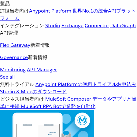
製品
IT担当者向け
Anypoint Platform
世界No.1の統合APIプラット
フォーム
インテグレーション
Studio
Exchange
Connector
DataGraph
API管理
Flex Gateway
新着情報
Governance
新着情報
Monitoring
API Manager
See all
無料トライアル
Anypoint Platformの無料トライアルお申込み
Studio & Muleのダウンロード
ビジネス担当者向け
MuleSoft Composer
データやアプリと簡
単に接続
MuleSoft RPA
Botで業務を自動化