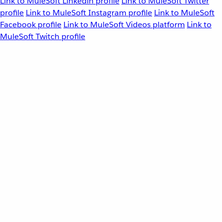
Link to MuleSoft Linkedin profile
Link to MuleSoft Twitter
profile
Link to MuleSoft Instagram profile
Link to MuleSoft
Facebook profile
Link to MuleSoft Videos platform
Link to
MuleSoft Twitch profile