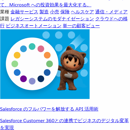
て、Microsoft への投資効果を最大化する。
業種
金融サービス
製造
小売
保険
ヘルスケア
通信・メディア
課題
レガシーシステムのモダナイゼーション
クラウドへの移
行
ビジネスオートメーション
単一の顧客ビュー
Salesforce のフルパワーを解放する API 活用術
Salesforce Customer 360との連携でビジネスのデジタル変革
を実現