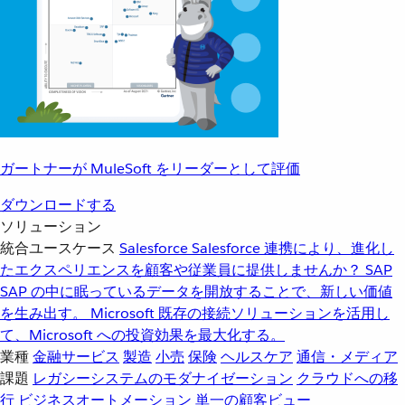
ガートナーが MuleSoft をリーダーとして評価
ダウンロードする
ソリューション
統合ユースケース
Salesforce
Salesforce 連携により、進化し
たエクスペリエンスを顧客や従業員に提供しませんか？
SAP
SAP の中に眠っているデータを開放することで、新しい価値
を生み出す。
Microsoft
既存の接続ソリューションを活用し
て、Microsoft への投資効果を最大化する。
業種
金融サービス
製造
小売
保険
ヘルスケア
通信・メディア
課題
レガシーシステムのモダナイゼーション
クラウドへの移
行
ビジネスオートメーション
単一の顧客ビュー