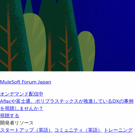
MuleSoft Forum Japan
オンデマンド配信中
Aflacや富士通、ポリプラスチックスが推進しているDXの事例
を視聴しませんか？
視聴する
開発者リソース
スタートアップ（英語）
コミュニティ（英語）
トレーニング