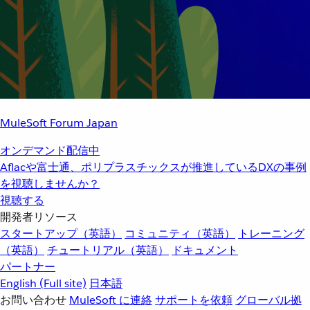
MuleSoft Forum Japan
オンデマンド配信中
Aflacや富士通、ポリプラスチックスが推進しているDXの事例
を視聴しませんか？
視聴する
開発者リソース
スタートアップ（英語）
コミュニティ（英語）
トレーニング
（英語）
チュートリアル（英語）
ドキュメント
パートナー
English
(Full site)
日本語
お問い合わせ
MuleSoft に連絡
サポートを依頼
グローバル拠