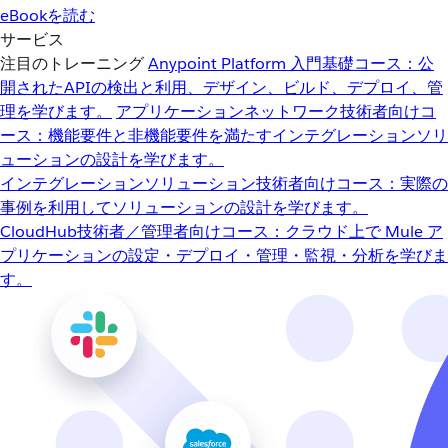
eBookを読む
サービス
注目のトレーニング
Anypoint Platform 入門
基礎コース：公
開されたAPIの検出と利用、デザイン、ビルド、デプロイ、管
理を学びます。
アプリケーションネットワーク
技術者向けコ
ース：機能要件と非機能要件を満たすインテグレーションソリ
ューションの設計を学びます。
インテグレーションソリューション
技術者向けコース：実際の
事例を利用してソリューションの設計を学びます。
CloudHub
技術者／管理者向けコース：クラウド上で Mule ア
プリケーションの設定・デプロイ・管理・監視・分析を学びま
す。