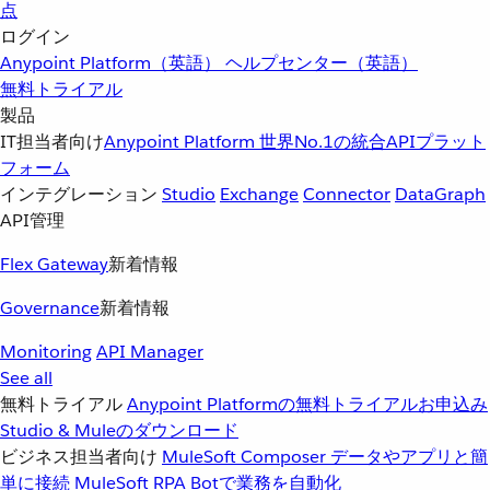
点
ログイン
Anypoint Platform（英語）
ヘルプセンター（英語）
無料トライアル
製品
IT担当者向け
Anypoint Platform
世界No.1の統合APIプラット
フォーム
インテグレーション
Studio
Exchange
Connector
DataGraph
API管理
Flex Gateway
新着情報
Governance
新着情報
Monitoring
API Manager
See all
無料トライアル
Anypoint Platformの無料トライアルお申込み
Studio & Muleのダウンロード
ビジネス担当者向け
MuleSoft Composer
データやアプリと簡
単に接続
MuleSoft RPA
Botで業務を自動化