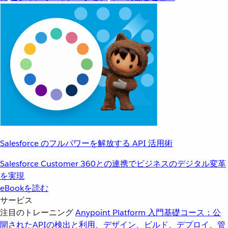
Salesforce のフルパワーを解放する API 活用術
Salesforce Customer 360との連携でビジネスのデジタル変革
を実現
eBookを読む
サービス
注目のトレーニング
Anypoint Platform 入門
基礎コース：公
開されたAPIの検出と利用、デザイン、ビルド、デプロイ、管