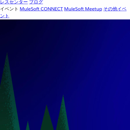
レスセンター
ブログ
イベント
MuleSoft CONNECT
MuleSoft Meetup
その他イベ
ント