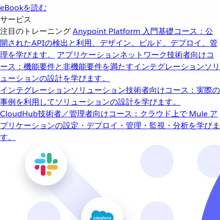
eBookを読む
サービス
注目のトレーニング
Anypoint Platform 入門
基礎コース：公
開されたAPIの検出と利用、デザイン、ビルド、デプロイ、管
理を学びます。
アプリケーションネットワーク
技術者向けコ
ース：機能要件と非機能要件を満たすインテグレーションソリ
ューションの設計を学びます。
インテグレーションソリューション
技術者向けコース：実際の
事例を利用してソリューションの設計を学びます。
CloudHub
技術者／管理者向けコース：クラウド上で Mule ア
プリケーションの設定・デプロイ・管理・監視・分析を学びま
す。