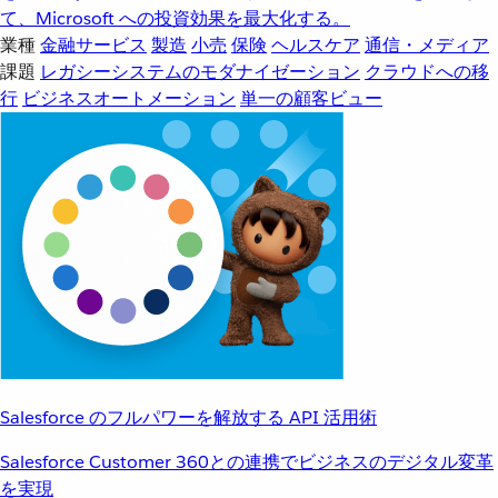
て、Microsoft への投資効果を最大化する。
業種
金融サービス
製造
小売
保険
ヘルスケア
通信・メディア
課題
レガシーシステムのモダナイゼーション
クラウドへの移
行
ビジネスオートメーション
単一の顧客ビュー
Salesforce のフルパワーを解放する API 活用術
Salesforce Customer 360との連携でビジネスのデジタル変革
を実現