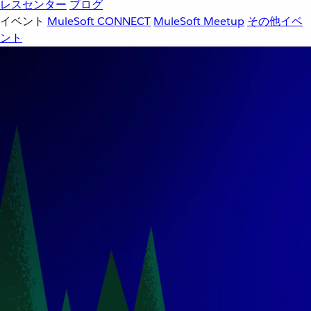
レスセンター
ブログ
イベント
MuleSoft CONNECT
MuleSoft Meetup
その他イベ
ント