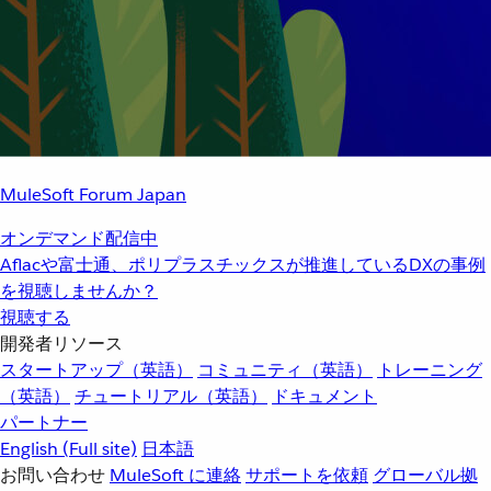
MuleSoft Forum Japan
オンデマンド配信中
Aflacや富士通、ポリプラスチックスが推進しているDXの事例
を視聴しませんか？
視聴する
開発者リソース
スタートアップ（英語）
コミュニティ（英語）
トレーニング
（英語）
チュートリアル（英語）
ドキュメント
パートナー
English
(Full site)
日本語
お問い合わせ
MuleSoft に連絡
サポートを依頼
グローバル拠