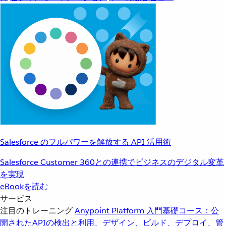
Salesforce のフルパワーを解放する API 活用術
Salesforce Customer 360との連携でビジネスのデジタル変革
を実現
eBookを読む
サービス
注目のトレーニング
Anypoint Platform 入門
基礎コース：公
開されたAPIの検出と利用、デザイン、ビルド、デプロイ、管