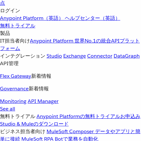
点
ログイン
Anypoint Platform（英語）
ヘルプセンター（英語）
無料トライアル
製品
IT担当者向け
Anypoint Platform
世界No.1の統合APIプラット
フォーム
インテグレーション
Studio
Exchange
Connector
DataGraph
API管理
Flex Gateway
新着情報
Governance
新着情報
Monitoring
API Manager
See all
無料トライアル
Anypoint Platformの無料トライアルお申込み
Studio & Muleのダウンロード
ビジネス担当者向け
MuleSoft Composer
データやアプリと簡
単に接続
MuleSoft RPA
Botで業務を自動化