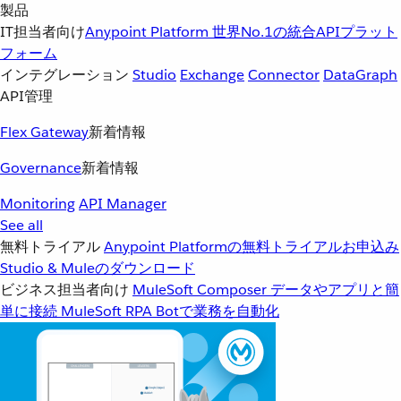
製品
IT担当者向け
Anypoint Platform
世界No.1の統合APIプラット
フォーム
インテグレーション
Studio
Exchange
Connector
DataGraph
API管理
Flex Gateway
新着情報
Governance
新着情報
Monitoring
API Manager
See all
無料トライアル
Anypoint Platformの無料トライアルお申込み
Studio & Muleのダウンロード
ビジネス担当者向け
MuleSoft Composer
データやアプリと簡
単に接続
MuleSoft RPA
Botで業務を自動化