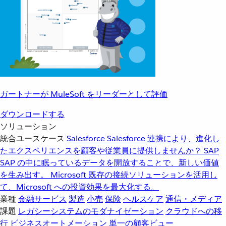
ガートナーが MuleSoft をリーダーとして評価
ダウンロードする
ソリューション
統合ユースケース
Salesforce
Salesforce 連携により、進化し
たエクスペリエンスを顧客や従業員に提供しませんか？
SAP
SAP の中に眠っているデータを開放することで、新しい価値
を生み出す。
Microsoft
既存の接続ソリューションを活用し
て、Microsoft への投資効果を最大化する。
業種
金融サービス
製造
小売
保険
ヘルスケア
通信・メディア
課題
レガシーシステムのモダナイゼーション
クラウドへの移
行
ビジネスオートメーション
単一の顧客ビュー