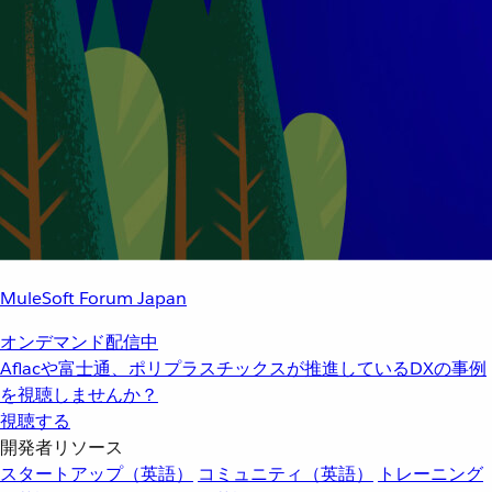
MuleSoft Forum Japan
オンデマンド配信中
Aflacや富士通、ポリプラスチックスが推進しているDXの事例
を視聴しませんか？
視聴する
開発者リソース
スタートアップ（英語）
コミュニティ（英語）
トレーニング