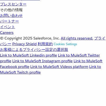
プレスセンター
その他の情報
お問い合わせ
パートナー
イベント
Careers
© Copyright 2025
Salesforce, Inc.
All rights reserved.
プライ
バシー
Privacy Shield
利用規約
Cookies Settings
お客様によるプライバシー設定の選択肢
Link to MuleSoft Linkedin profile
Link to MuleSoft Twitter
profile
Link to MuleSoft Instagram profile
Link to MuleSoft
Facebook profile
Link to MuleSoft Videos platform
Link to
MuleSoft Twitch profile