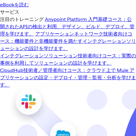
eBookを読む
サービス
注目のトレーニング
Anypoint Platform 入門
基礎コース：公
開されたAPIの検出と利用、デザイン、ビルド、デプロイ、管
理を学びます。
アプリケーションネットワーク
技術者向けコ
ース：機能要件と非機能要件を満たすインテグレーションソリ
ューションの設計を学びます。
インテグレーションソリューション
技術者向けコース：実際の
事例を利用してソリューションの設計を学びます。
CloudHub
技術者／管理者向けコース：クラウド上で Mule ア
プリケーションの設定・デプロイ・管理・監視・分析を学びま
す。