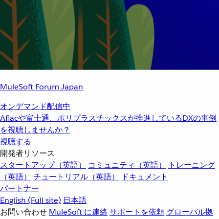
MuleSoft Forum Japan
オンデマンド配信中
Aflacや富士通、ポリプラスチックスが推進しているDXの事例
を視聴しませんか？
視聴する
開発者リソース
スタートアップ（英語）
コミュニティ（英語）
トレーニング
（英語）
チュートリアル（英語）
ドキュメント
パートナー
English
(Full site)
日本語
お問い合わせ
MuleSoft に連絡
サポートを依頼
グローバル拠