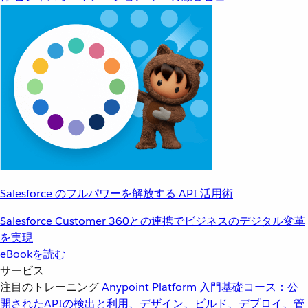
Salesforce のフルパワーを解放する API 活用術
Salesforce Customer 360との連携でビジネスのデジタル変革
を実現
eBookを読む
サービス
注目のトレーニング
Anypoint Platform 入門
基礎コース：公
開されたAPIの検出と利用、デザイン、ビルド、デプロイ、管