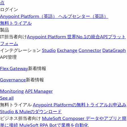
点
ログイン
Anypoint Platform（英語）
ヘルプセンター（英語）
無料トライアル
製品
IT担当者向け
Anypoint Platform
世界No.1の統合APIプラット
フォーム
インテグレーション
Studio
Exchange
Connector
DataGraph
API管理
Flex Gateway
新着情報
Governance
新着情報
Monitoring
API Manager
See all
無料トライアル
Anypoint Platformの無料トライアルお申込み
Studio & Muleのダウンロード
ビジネス担当者向け
MuleSoft Composer
データやアプリと簡
単に接続
MuleSoft RPA
Botで業務を自動化