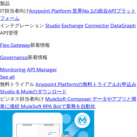
製品
IT担当者向け
Anypoint Platform
世界No.1の統合APIプラット
フォーム
インテグレーション
Studio
Exchange
Connector
DataGraph
API管理
Flex Gateway
新着情報
Governance
新着情報
Monitoring
API Manager
See all
無料トライアル
Anypoint Platformの無料トライアルお申込み
Studio & Muleのダウンロード
ビジネス担当者向け
MuleSoft Composer
データやアプリと簡
単に接続
MuleSoft RPA
Botで業務を自動化