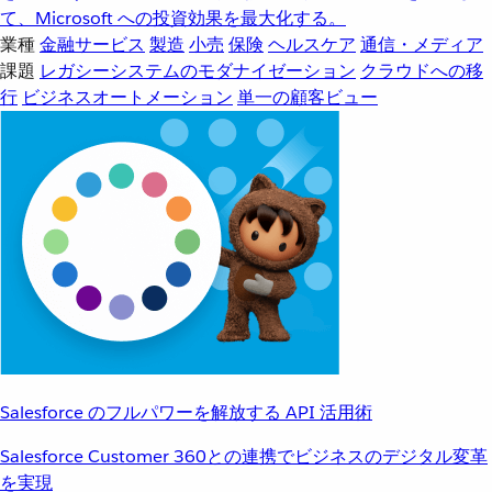
て、Microsoft への投資効果を最大化する。
業種
金融サービス
製造
小売
保険
ヘルスケア
通信・メディア
課題
レガシーシステムのモダナイゼーション
クラウドへの移
行
ビジネスオートメーション
単一の顧客ビュー
Salesforce のフルパワーを解放する API 活用術
Salesforce Customer 360との連携でビジネスのデジタル変革
を実現