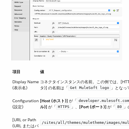
項目
値
Display Name
コネクタインスタンスの名前。この例では、[HTTP] > 
(表示名)
タ)] の名前は「​
​」となっ
Get MuleSoft logo
Configuration
[Host (ホスト)]
​ が「​
developer.mulesoft.co
(設定)
ル)]
​ が「​
​」、​
[Port (ポート)]
​ が「​
​
HTTPS
80
[URL or Path
/sites/all/themes/muletheme/images/mu
(URL またはパ
。