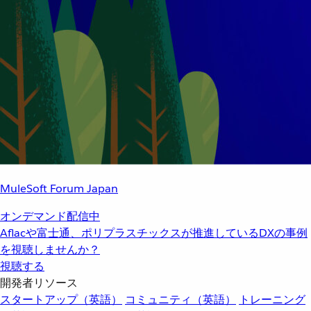
MuleSoft Forum Japan
オンデマンド配信中
Aflacや富士通、ポリプラスチックスが推進しているDXの事例
を視聴しませんか？
視聴する
開発者リソース
スタートアップ（英語）
コミュニティ（英語）
トレーニング