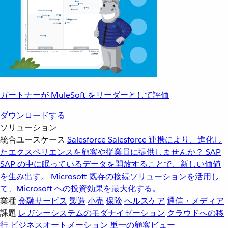
ガートナーが MuleSoft をリーダーとして評価
ダウンロードする
ソリューション
統合ユースケース
Salesforce
Salesforce 連携により、進化し
たエクスペリエンスを顧客や従業員に提供しませんか？
SAP
SAP の中に眠っているデータを開放することで、新しい価値
を生み出す。
Microsoft
既存の接続ソリューションを活用し
て、Microsoft への投資効果を最大化する。
業種
金融サービス
製造
小売
保険
ヘルスケア
通信・メディア
課題
レガシーシステムのモダナイゼーション
クラウドへの移
行
ビジネスオートメーション
単一の顧客ビュー