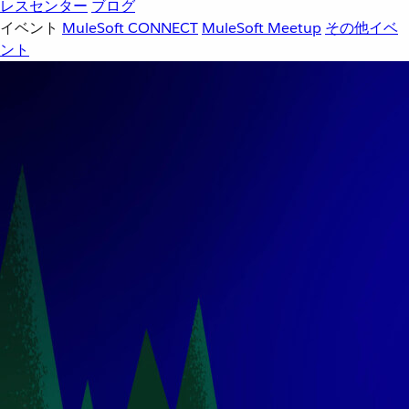
レスセンター
ブログ
イベント
MuleSoft CONNECT
MuleSoft Meetup
その他イベ
ント