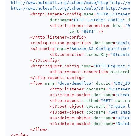
http://www.mulesoft.org/schema/mule/http http://www.
http://www.mulesoft.org/schema/mule/s3 http://www.m
<
http:listener-config
name
=
"HTTP_Listener_c
doc:name
=
"HTTP Listener config"
doc
<
http:listener-connection
host
=
"0.0
port
=
"8081"
 />
</
http:listener-config
>
<
configuration-properties
doc:name
=
"Configu
<
s3:config
name
=
"Amazon_S3_Configuration"
d
<
s3:connection
accessKey
=
"${config.
</
s3:config
>
<
http:request-config
name
=
"HTTP_Request_con
<
http:request-connection
protocol
=
"
</
http:request-config
>
<
flow
name
=
"docu-demoFlow"
doc:id
=
"DOC_ID"
 
<
http:listener
doc:name
=
"Listener"
<
s3:create-bucket
doc:name
=
"Create 
<
http:request
method
=
"GET"
doc:name
<
s3:put-object
doc:name
=
"Create log
<
s3:get-object
doc:name
=
"Get image"
<
s3:delete-object
doc:name
=
"Delete 
<
s3:delete-bucket
doc:name
=
"Delete 
</
flow
>
</
mule
>