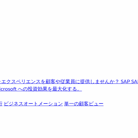
進化したエクスペリエンスを顧客や従業員に提供しませんか？
SAP
S
rosoft への投資効果を最大化する。
行
ビジネスオートメーション
単一の顧客ビュー