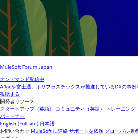
MuleSoft Forum Japan
オンデマンド配信中
Aflacや富士通、ポリプラスチックスが推進しているDXの事
視聴する
開発者リソース
スタートアップ（英語）
コミュニティ（英語）
トレーニング
パートナー
English
(Full site)
日本語
お問い合わせ
MuleSoft に連絡
サポートを依頼
グローバル拠