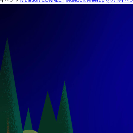
イベント
MuleSoft CONNECT
MuleSoft Meetup
その他イベ