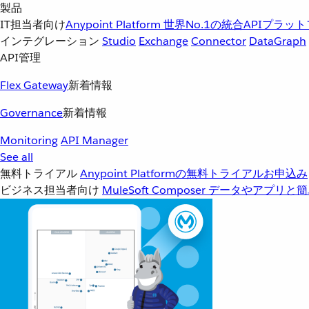
製品
IT担当者向け
Anypoint Platform
世界No.1の統合APIプラッ
インテグレーション
Studio
Exchange
Connector
DataGraph
API管理
Flex Gateway
新着情報
Governance
新着情報
Monitoring
API Manager
See all
無料トライアル
Anypoint Platformの無料トライアルお申込み
ビジネス担当者向け
MuleSoft Composer
データやアプリと簡