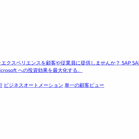
進化したエクスペリエンスを顧客や従業員に提供しませんか？
SAP
S
rosoft への投資効果を最大化する。
行
ビジネスオートメーション
単一の顧客ビュー