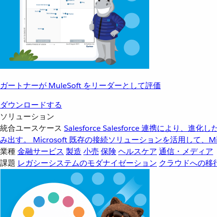
ガートナーが MuleSoft をリーダーとして評価
ダウンロードする
ソリューション
統合ユースケース
Salesforce
Salesforce 連携により、
み出す。
Microsoft
既存の接続ソリューションを活用して、Mic
業種
金融サービス
製造
小売
保険
ヘルスケア
通信・メディア
課題
レガシーシステムのモダナイゼーション
クラウドへの移