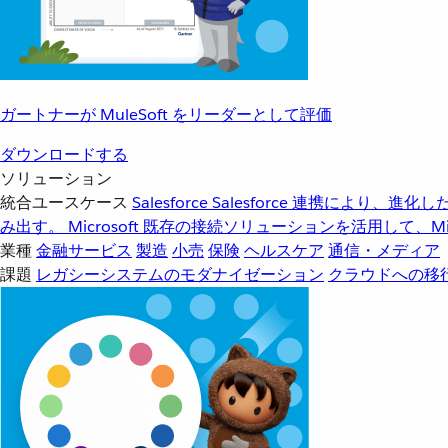
ガートナーが MuleSoft をリーダーとして評価
ダウンロードする
ソリューション
統合ユースケース
Salesforce
Salesforce 連携により、
み出す。
Microsoft
既存の接続ソリューションを活用して、Mic
業種
金融サービス
製造
小売
保険
ヘルスケア
通信・メディア
課題
レガシーシステムのモダナイゼーション
クラウドへの移