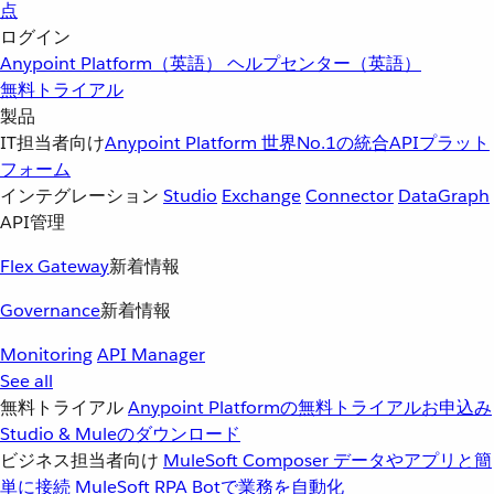
点
ログイン
Anypoint Platform（英語）
ヘルプセンター（英語）
無料トライアル
製品
IT担当者向け
Anypoint Platform
世界No.1の統合APIプラット
フォーム
インテグレーション
Studio
Exchange
Connector
DataGraph
API管理
Flex Gateway
新着情報
Governance
新着情報
Monitoring
API Manager
See all
無料トライアル
Anypoint Platformの無料トライアルお申込み
Studio & Muleのダウンロード
ビジネス担当者向け
MuleSoft Composer
データやアプリと簡
単に接続
MuleSoft RPA
Botで業務を自動化