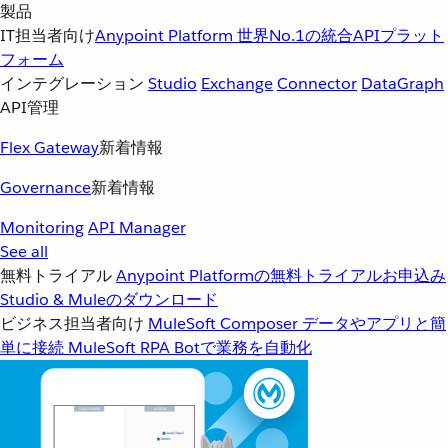
製品
IT担当者向け
Anypoint Platform
世界No.1の統合APIプラット
フォーム
インテグレーション
Studio
Exchange
Connector
DataGraph
API管理
Flex Gateway
新着情報
Governance
新着情報
Monitoring
API Manager
See all
無料トライアル
Anypoint Platformの無料トライアルお申込み
Studio & Muleのダウンロード
ビジネス担当者向け
MuleSoft Composer
データやアプリと簡
単に接続
MuleSoft RPA
Botで業務を自動化