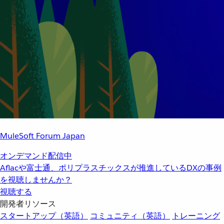
MuleSoft Forum Japan
オンデマンド配信中
Aflacや富士通、ポリプラスチックスが推進しているDXの事例
を視聴しませんか？
視聴する
開発者リソース
スタートアップ（英語）
コミュニティ（英語）
トレーニング