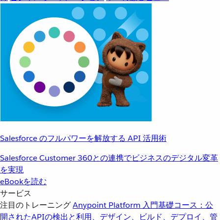
Salesforce のフルパワーを解放する API 活用術
Salesforce Customer 360との連携でビジネスのデジタル変革
を実現
eBookを読む
サービス
注目のトレーニング
Anypoint Platform 入門
基礎コース：公
開されたAPIの検出と利用、デザイン、ビルド、デプロイ、管