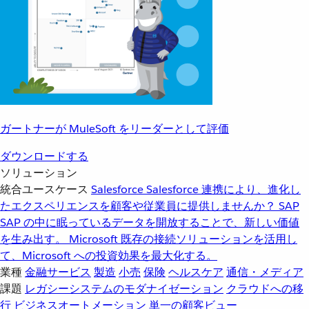
ガートナーが MuleSoft をリーダーとして評価
ダウンロードする
ソリューション
統合ユースケース
Salesforce
Salesforce 連携により、進化し
たエクスペリエンスを顧客や従業員に提供しませんか？
SAP
SAP の中に眠っているデータを開放することで、新しい価値
を生み出す。
Microsoft
既存の接続ソリューションを活用し
て、Microsoft への投資効果を最大化する。
業種
金融サービス
製造
小売
保険
ヘルスケア
通信・メディア
課題
レガシーシステムのモダナイゼーション
クラウドへの移
行
ビジネスオートメーション
単一の顧客ビュー