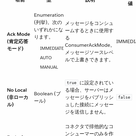
値
Enumeration
(列挙)。次の
メッセージをコンシュ
いずれかにな
ームするときに使用す
Ack Mode
ります。
る
(肯定応答
IMMEDI
ConsumerAckMode。
モード)
IMMEDIATE
メッセージソースレベ
AUTO
ルで上書きできます。
MANUAL
​ に設定されてい
true
No Local
る場合、サーバーはメ
Boolean (ブ
(非ローカ
ッセージをパブリッシ
false
ール)
ル)
ュした接続にメッセー
ジを送信しません。
コネクタで排他的なコ
ンシューマーのみを作