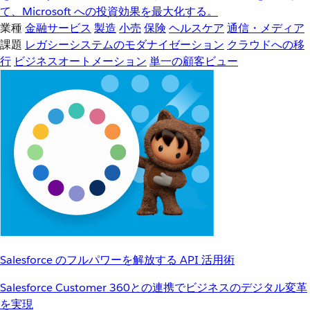
て、Microsoft への投資効果を最大化する。
業種
金融サービス
製造
小売
保険
ヘルスケア
通信・メディア
課題
レガシーシステムのモダナイゼーション
クラウドへの移
行
ビジネスオートメーション
単一の顧客ビュー
Salesforce のフルパワーを解放する API 活用術
Salesforce Customer 360との連携でビジネスのデジタル変革
を実現