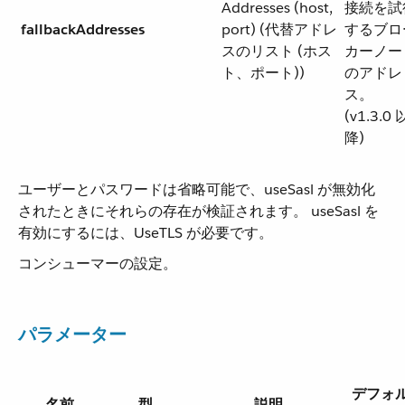
Addresses (host,
接続を試
fallbackAddresses
port) (代替アドレ
するブロ
スのリスト (ホス
カーノー
ト、ポート))
のアドレ
ス。
(v1.3.0 
降)
ユーザーとパスワードは省略可能で、useSasl が無効化
されたときにそれらの存在が検証されます。 useSasl を
有効にするには、UseTLS が必要です。
コンシューマーの設定。
パラメーター
デフォ
名前
型
説明