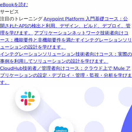
eBookを読む
サービス
注目のトレーニング
Anypoint Platform 入門
基礎コース：公
開されたAPIの検出と利用、デザイン、ビルド、デプロイ、管
理を学びます。
アプリケーションネットワーク
技術者向けコ
ース：機能要件と非機能要件を満たすインテグレーションソリ
ューションの設計を学びます。
インテグレーションソリューション
技術者向けコース：実際の
事例を利用してソリューションの設計を学びます。
CloudHub
技術者／管理者向けコース：クラウド上で Mule ア
プリケーションの設定・デプロイ・管理・監視・分析を学びま
す。