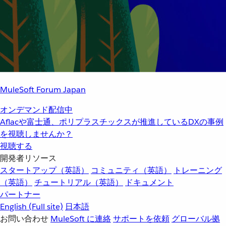
MuleSoft Forum Japan
オンデマンド配信中
Aflacや富士通、ポリプラスチックスが推進しているDXの事例
を視聴しませんか？
視聴する
開発者リソース
スタートアップ（英語）
コミュニティ（英語）
トレーニング
（英語）
チュートリアル（英語）
ドキュメント
パートナー
English
(Full site)
日本語
お問い合わせ
MuleSoft に連絡
サポートを依頼
グローバル拠