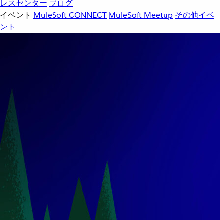
レスセンター
ブログ
イベント
MuleSoft CONNECT
MuleSoft Meetup
その他イベ
ント