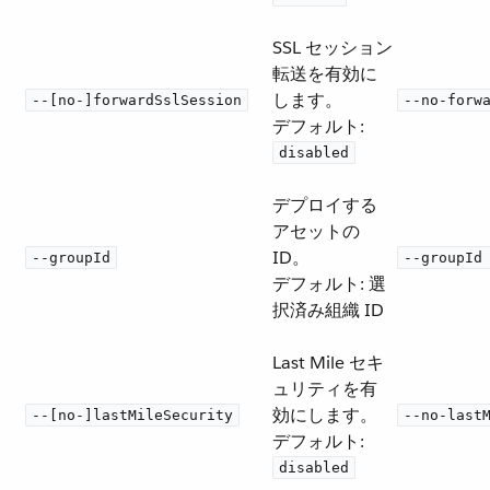
SSL セッション
転送を有効に
します。
--[no-]forwardSslSession
--no-forw
デフォルト:
disabled
デプロイする
アセットの
ID。
--groupId
--groupId
デフォルト: 選
択済み組織 ID
Last Mile セキ
ュリティを有
効にします。
--[no-]lastMileSecurity
--no-last
デフォルト:
disabled