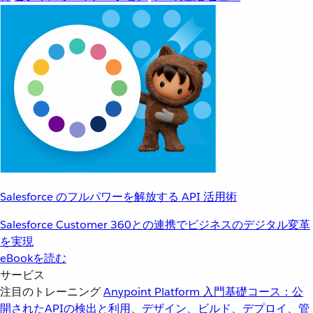
Salesforce のフルパワーを解放する API 活用術
Salesforce Customer 360との連携でビジネスのデジタル変革
を実現
eBookを読む
サービス
注目のトレーニング
Anypoint Platform 入門
基礎コース：公
開されたAPIの検出と利用、デザイン、ビルド、デプロイ、管