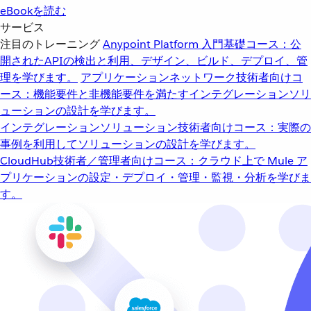
eBookを読む
サービス
注目のトレーニング
Anypoint Platform 入門
基礎コース：公
開されたAPIの検出と利用、デザイン、ビルド、デプロイ、管
理を学びます。
アプリケーションネットワーク
技術者向けコ
ース：機能要件と非機能要件を満たすインテグレーションソリ
ューションの設計を学びます。
インテグレーションソリューション
技術者向けコース：実際の
事例を利用してソリューションの設計を学びます。
CloudHub
技術者／管理者向けコース：クラウド上で Mule ア
プリケーションの設定・デプロイ・管理・監視・分析を学びま
す。