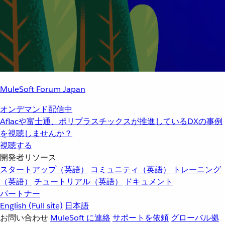
MuleSoft Forum Japan
オンデマンド配信中
Aflacや富士通、ポリプラスチックスが推進しているDXの事例
を視聴しませんか？
視聴する
開発者リソース
スタートアップ（英語）
コミュニティ（英語）
トレーニング
（英語）
チュートリアル（英語）
ドキュメント
パートナー
English
(Full site)
日本語
お問い合わせ
MuleSoft に連絡
サポートを依頼
グローバル拠