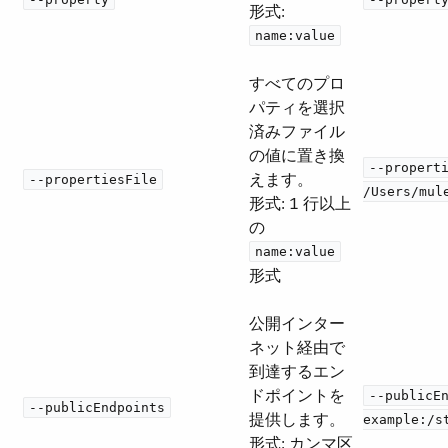
形式:
name:value
すべてのプロ
パティを選択
済みファイル
の値に置き換
--propert
えます。
--propertiesFile
/Users/mul
形式: 1 行以上
の ​
name:value
形式
公開インター
ネット経由で
到達するエン
ドポイントを
--publicE
--publicEndpoints
提供します。
example:/s
形式: カンマ区