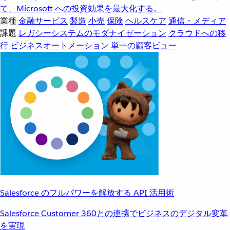
て、Microsoft への投資効果を最大化する。
業種
金融サービス
製造
小売
保険
ヘルスケア
通信・メディア
課題
レガシーシステムのモダナイゼーション
クラウドへの移
行
ビジネスオートメーション
単一の顧客ビュー
Salesforce のフルパワーを解放する API 活用術
Salesforce Customer 360との連携でビジネスのデジタル変革
を実現