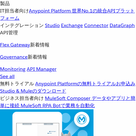
製品
IT担当者向け
Anypoint Platform
世界No.1の統合APIプラット
フォーム
インテグレーション
Studio
Exchange
Connector
DataGraph
API管理
Flex Gateway
新着情報
Governance
新着情報
Monitoring
API Manager
See all
無料トライアル
Anypoint Platformの無料トライアルお申込み
Studio & Muleのダウンロード
ビジネス担当者向け
MuleSoft Composer
データやアプリと簡
単に接続
MuleSoft RPA
Botで業務を自動化