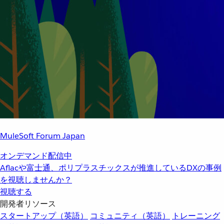
MuleSoft Forum Japan
オンデマンド配信中
Aflacや富士通、ポリプラスチックスが推進しているDXの事例
を視聴しませんか？
視聴する
開発者リソース
スタートアップ（英語）
コミュニティ（英語）
トレーニング