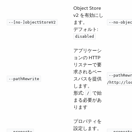
Object Store
v2 を有効にし
ます。
--[no-]objectStoreV2
--no-obje
デフォルト:
disabled
アプリケーシ
ョンの HTTP
リスナーで要
求されるベー
--pathRew
スパスを提供
--pathRewrite
/http://lo
します。
形式:
​ で始
/
まる必要があ
ります
プロパティを
設定します。
--property
--propert