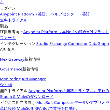
点
ログイン
Anypoint Platform（英語）
ヘルプセンター（英語）
無料トライアル
製品
IT担当者向け
Anypoint Platform
世界No.1の統合APIプラット
フォーム
インテグレーション
Studio
Exchange
Connector
DataGraph
API管理
Flex Gateway
新着情報
Governance
新着情報
Monitoring
API Manager
See all
無料トライアル
Anypoint Platformの無料トライアルお申込み
Studio & Muleのダウンロード
ビジネス担当者向け
MuleSoft Composer
データやアプリと簡
単に接続
MuleSoft RPA
Botで業務を自動化