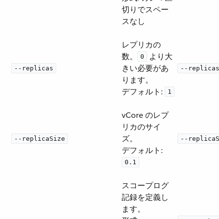
切りでスペー
スなし
レプリカの
数。​
​ より大
0
きい必要があ
--replicas
--replica
ります。
デフォルト:
1
vCore のレプ
リカのサイ
ズ。
--replicaSize
--replica
デフォルト:
0.1
スコープログ
記録を定義し
ます。