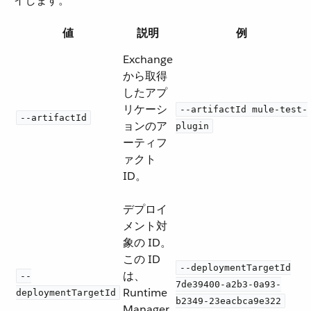
イします。
値
説明
例
Exchange
から取得
したアプ
リケーシ
--artifactId mule-test-
--artifactId
ョンのア
plugin
ーティフ
ァクト
ID。
デプロイ
メント対
象の ID。
この ID
--deploymentTargetId
は、
--
7de39400-a2b3-0a93-
Runtime
deploymentTargetId
b2349-23eacbca9e322
Manager