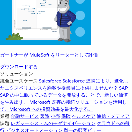
ガートナーが MuleSoft をリーダーとして評価
ダウンロードする
ソリューション
統合ユースケース
Salesforce
Salesforce 連携により、進化し
たエクスペリエンスを顧客や従業員に提供しませんか？
SAP
SAP の中に眠っているデータを開放することで、新しい価値
を生み出す。
Microsoft
既存の接続ソリューションを活用し
て、Microsoft への投資効果を最大化する。
業種
金融サービス
製造
小売
保険
ヘルスケア
通信・メディア
課題
レガシーシステムのモダナイゼーション
クラウドへの移
行
ビジネスオートメーション
単一の顧客ビュー