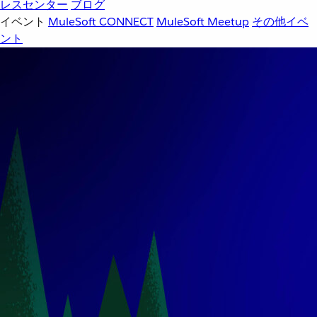
レスセンター
ブログ
イベント
MuleSoft CONNECT
MuleSoft Meetup
その他イベ
ント