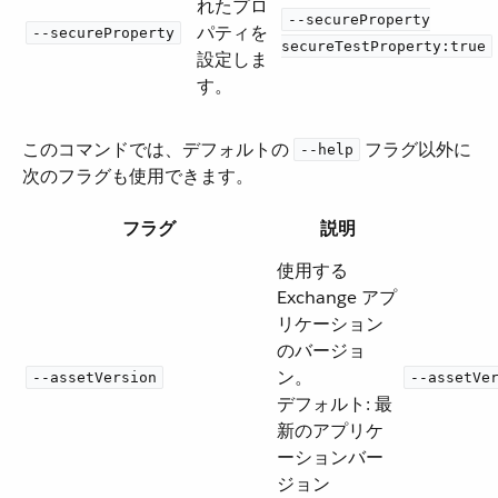
れたプロ
--secureProperty
パティを
--secureProperty
secureTestProperty:true
設定しま
す。
このコマンドでは、デフォルトの ​
​ フラグ以外に
--help
次のフラグも使用できます。
フラグ
説明
使用する
Exchange アプ
リケーション
のバージョ
ン。
--assetVersion
--assetVe
デフォルト: 最
新のアプリケ
ーションバー
ジョン