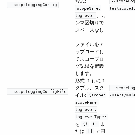
形式:
--scopeLo
--scopeLoggingConfig
scopeName:
testscope1
​、カ
logLevel
ンマ区切りで
スペースなし
ファイルをア
ップロードし
てスコープロ
グ記録を定義
します。
形式: 1 行に 1
タプル、スタ
--scopeLo
--scopeLoggingConfigFile
イル:
{scope:
/Users/mul
scopeName,
logLevel:
logLevelType}
を ​
​
​ ま
{}
()
たは ​
​ で囲
[]