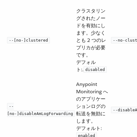
クラスタリン
グされたノー
ドを有効にし
ます。少なく
とも 2 つのレ
--[no-]clustered
--no-clus
プリカが必要
です。
デフォル
ト:.
disabled
Anypoint
Monitoring へ
のアプリケー
ションログの
--
--disable
転送を無効に
[no-]disableAmLogForwarding
します。
デフォルト:
enabled