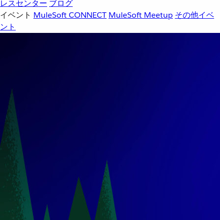
レスセンター
ブログ
イベント
MuleSoft CONNECT
MuleSoft Meetup
その他イベ
ント