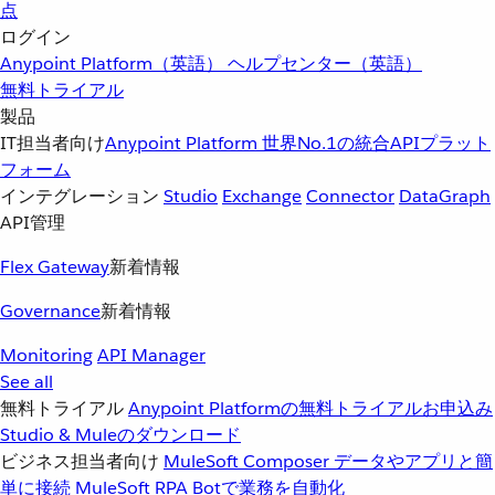
点
ログイン
Anypoint Platform（英語）
ヘルプセンター（英語）
無料トライアル
製品
IT担当者向け
Anypoint Platform
世界No.1の統合APIプラット
フォーム
インテグレーション
Studio
Exchange
Connector
DataGraph
API管理
Flex Gateway
新着情報
Governance
新着情報
Monitoring
API Manager
See all
無料トライアル
Anypoint Platformの無料トライアルお申込み
Studio & Muleのダウンロード
ビジネス担当者向け
MuleSoft Composer
データやアプリと簡
単に接続
MuleSoft RPA
Botで業務を自動化