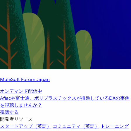
MuleSoft Forum Japan
オンデマンド配信中
Aflacや富士通、ポリプラスチックスが推進しているDXの事例
を視聴しませんか？
視聴する
開発者リソース
スタートアップ（英語）
コミュニティ（英語）
トレーニング