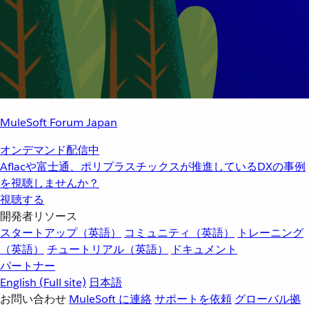
MuleSoft Forum Japan
オンデマンド配信中
Aflacや富士通、ポリプラスチックスが推進しているDXの事例
を視聴しませんか？
視聴する
開発者リソース
スタートアップ（英語）
コミュニティ（英語）
トレーニング
（英語）
チュートリアル（英語）
ドキュメント
パートナー
English
(Full site)
日本語
お問い合わせ
MuleSoft に連絡
サポートを依頼
グローバル拠