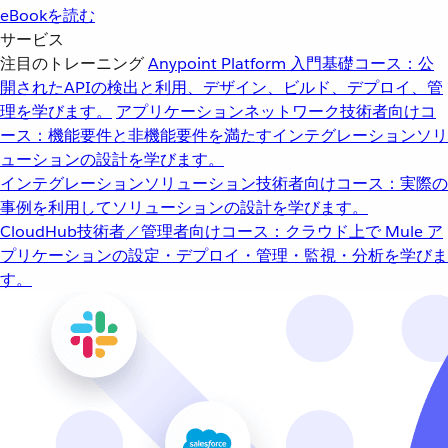
eBookを読む
サービス
注目のトレーニング
Anypoint Platform 入門
基礎コース：公
開されたAPIの検出と利用、デザイン、ビルド、デプロイ、管
理を学びます。
アプリケーションネットワーク
技術者向けコ
ース：機能要件と非機能要件を満たすインテグレーションソリ
ューションの設計を学びます。
インテグレーションソリューション
技術者向けコース：実際の
事例を利用してソリューションの設計を学びます。
CloudHub
技術者／管理者向けコース：クラウド上で Mule ア
プリケーションの設定・デプロイ・管理・監視・分析を学びま
す。