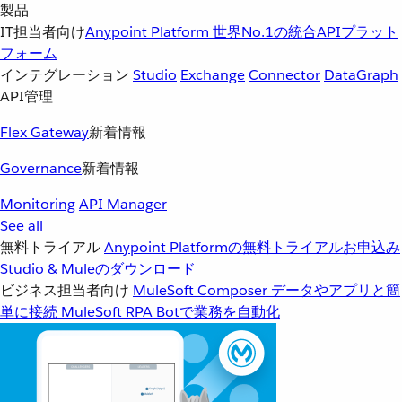
製品
IT担当者向け
Anypoint Platform
世界No.1の統合APIプラット
フォーム
インテグレーション
Studio
Exchange
Connector
DataGraph
API管理
Flex Gateway
新着情報
Governance
新着情報
Monitoring
API Manager
See all
無料トライアル
Anypoint Platformの無料トライアルお申込み
Studio & Muleのダウンロード
ビジネス担当者向け
MuleSoft Composer
データやアプリと簡
単に接続
MuleSoft RPA
Botで業務を自動化