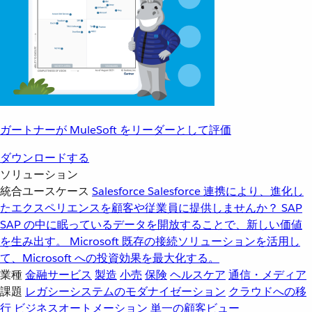
ガートナーが MuleSoft をリーダーとして評価
ダウンロードする
ソリューション
統合ユースケース
Salesforce
Salesforce 連携により、進化し
たエクスペリエンスを顧客や従業員に提供しませんか？
SAP
SAP の中に眠っているデータを開放することで、新しい価値
を生み出す。
Microsoft
既存の接続ソリューションを活用し
て、Microsoft への投資効果を最大化する。
業種
金融サービス
製造
小売
保険
ヘルスケア
通信・メディア
課題
レガシーシステムのモダナイゼーション
クラウドへの移
行
ビジネスオートメーション
単一の顧客ビュー