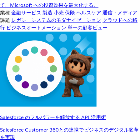
て、Microsoft への投資効果を最大化する。
業種
金融サービス
製造
小売
保険
ヘルスケア
通信・メディア
課題
レガシーシステムのモダナイゼーション
クラウドへの移
行
ビジネスオートメーション
単一の顧客ビュー
Salesforce のフルパワーを解放する API 活用術
Salesforce Customer 360との連携でビジネスのデジタル変革
を実現