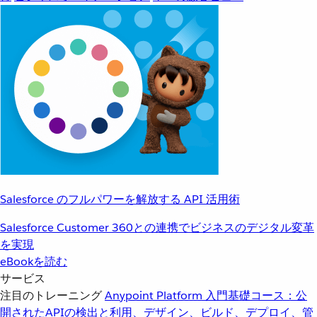
Salesforce のフルパワーを解放する API 活用術
Salesforce Customer 360との連携でビジネスのデジタル変革
を実現
eBookを読む
サービス
注目のトレーニング
Anypoint Platform 入門
基礎コース：公
開されたAPIの検出と利用、デザイン、ビルド、デプロイ、管