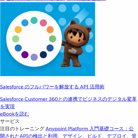
Salesforce のフルパワーを解放する API 活用術
Salesforce Customer 360との連携でビジネスのデジタル変革
を実現
eBookを読む
サービス
注目のトレーニング
Anypoint Platform 入門
基礎コース：公
開されたAPIの検出と利用、デザイン、ビルド、デプロイ、管