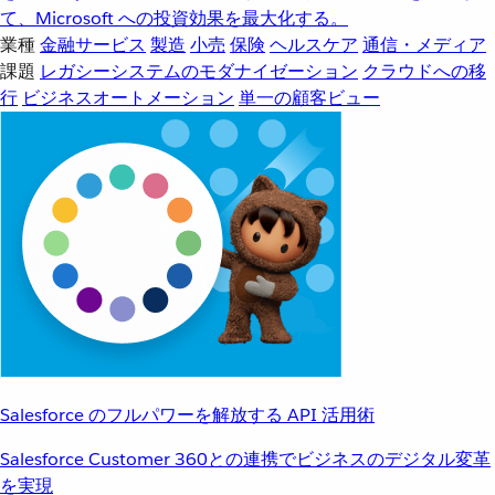
て、Microsoft への投資効果を最大化する。
業種
金融サービス
製造
小売
保険
ヘルスケア
通信・メディア
課題
レガシーシステムのモダナイゼーション
クラウドへの移
行
ビジネスオートメーション
単一の顧客ビュー
Salesforce のフルパワーを解放する API 活用術
Salesforce Customer 360との連携でビジネスのデジタル変革
を実現