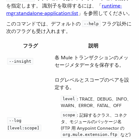
を指定します。 識別子を取得するには、「​
runtime-
mgr:standalone-application:list
​」を参照してください。
このコマンドでは、デフォルトの ​
​ フラグ以外に
--help
次のフラグも受け入れます。
フラグ
説明
各 Mule トランザクションのメッ
--insight
セージメタデータを保存する。
ログレベルとスコープのペアを設
定する。
​: TRACE、DEBUG、INFO、
level
WARN、ERROR、FATAL、OFF
​: 記録するクラス、コネク
scope
--log
タ、モジュールのパッケージ名
(FTP 用 Anypoint Connector の ​
[level:scope]
​ など)
org.mule.extension.ftp