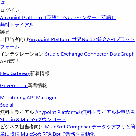
点
ログイン
Anypoint Platform（英語）
ヘルプセンター（英語）
無料トライアル
製品
IT担当者向け
Anypoint Platform
世界No.1の統合APIプラット
フォーム
インテグレーション
Studio
Exchange
Connector
DataGraph
API管理
Flex Gateway
新着情報
Governance
新着情報
Monitoring
API Manager
See all
無料トライアル
Anypoint Platformの無料トライアルお申込み
Studio & Muleのダウンロード
ビジネス担当者向け
MuleSoft Composer
データやアプリと簡
単に接続
MuleSoft RPA
Botで業務を自動化