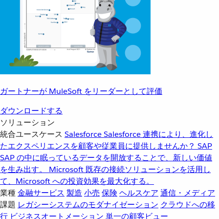
ガートナーが MuleSoft をリーダーとして評価
ダウンロードする
ソリューション
統合ユースケース
Salesforce
Salesforce 連携により、進化し
たエクスペリエンスを顧客や従業員に提供しませんか？
SAP
SAP の中に眠っているデータを開放することで、新しい価値
を生み出す。
Microsoft
既存の接続ソリューションを活用し
て、Microsoft への投資効果を最大化する。
業種
金融サービス
製造
小売
保険
ヘルスケア
通信・メディア
課題
レガシーシステムのモダナイゼーション
クラウドへの移
行
ビジネスオートメーション
単一の顧客ビュー