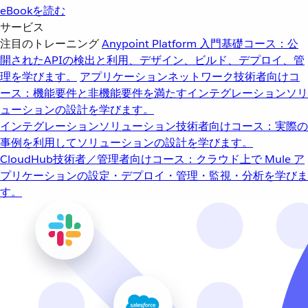
eBookを読む
サービス
注目のトレーニング
Anypoint Platform 入門
基礎コース：公
開されたAPIの検出と利用、デザイン、ビルド、デプロイ、管
理を学びます。
アプリケーションネットワーク
技術者向けコ
ース：機能要件と非機能要件を満たすインテグレーションソリ
ューションの設計を学びます。
インテグレーションソリューション
技術者向けコース：実際の
事例を利用してソリューションの設計を学びます。
CloudHub
技術者／管理者向けコース：クラウド上で Mule ア
プリケーションの設定・デプロイ・管理・監視・分析を学びま
す。