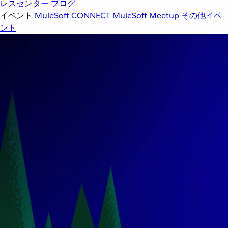
レスセンター
ブログ
イベント
MuleSoft CONNECT
MuleSoft Meetup
その他イベ
ント