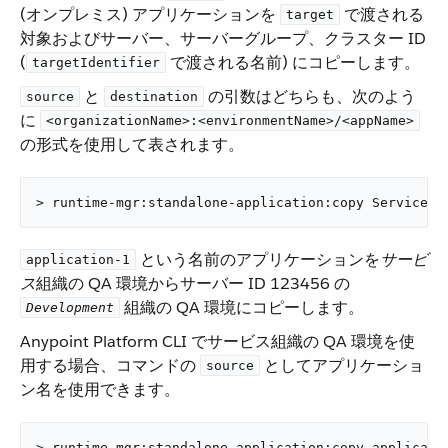
(オンプレミス) アプリケーションを ​
​ で渡される
target
対象およびサーバー、サーバーグループ、クラスター ID
(​
​ で渡される名前) にコピーします。
targetIdentifier
​ と ​
​ の引数はどちらも、次のよう
source
destination
に ​
<organizationName>:<environmentName>/<appName>
の形式を使用して表されます。
> runtime-mgr:standalone-application:copy Services:
​ という名前のアプリケーションを​
サービ
application-1
ス
​組織の QA 環境からサーバー ID 123456 の ​
​ 組織の QA 環境にコピーします。
Development
Anypoint Platform CLI でサービス組織の QA 環境を使
用する場合、コマンドの ​
​ としてアプリケーショ
source
ン名を使用できます。
> runtime-mgr:standalone-application:copy applicati