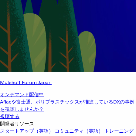
MuleSoft Forum Japan
オンデマンド配信中
Aflacや富士通、ポリプラスチックスが推進しているDXの事例
を視聴しませんか？
視聴する
開発者リソース
スタートアップ（英語）
コミュニティ（英語）
トレーニング