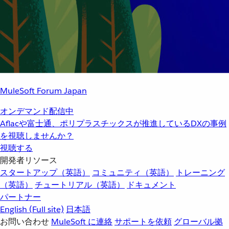
MuleSoft Forum Japan
オンデマンド配信中
Aflacや富士通、ポリプラスチックスが推進しているDXの事例
を視聴しませんか？
視聴する
開発者リソース
スタートアップ（英語）
コミュニティ（英語）
トレーニング
（英語）
チュートリアル（英語）
ドキュメント
パートナー
English
(Full site)
日本語
お問い合わせ
MuleSoft に連絡
サポートを依頼
グローバル拠