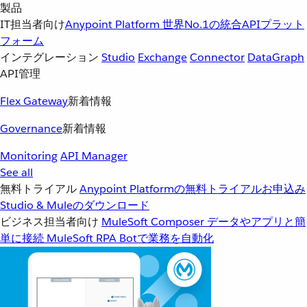
製品
IT担当者向け
Anypoint Platform
世界No.1の統合APIプラット
フォーム
インテグレーション
Studio
Exchange
Connector
DataGraph
API管理
Flex Gateway
新着情報
Governance
新着情報
Monitoring
API Manager
See all
無料トライアル
Anypoint Platformの無料トライアルお申込み
Studio & Muleのダウンロード
ビジネス担当者向け
MuleSoft Composer
データやアプリと簡
単に接続
MuleSoft RPA
Botで業務を自動化