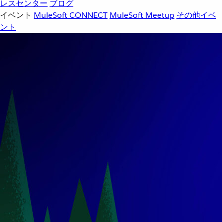
レスセンター
ブログ
イベント
MuleSoft CONNECT
MuleSoft Meetup
その他イベ
ント