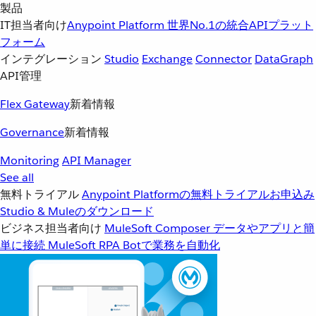
製品
IT担当者向け
Anypoint Platform
世界No.1の統合APIプラット
フォーム
インテグレーション
Studio
Exchange
Connector
DataGraph
API管理
Flex Gateway
新着情報
Governance
新着情報
Monitoring
API Manager
See all
無料トライアル
Anypoint Platformの無料トライアルお申込み
Studio & Muleのダウンロード
ビジネス担当者向け
MuleSoft Composer
データやアプリと簡
単に接続
MuleSoft RPA
Botで業務を自動化