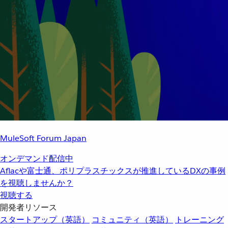
MuleSoft Forum Japan
オンデマンド配信中
Aflacや富士通、ポリプラスチックスが推進しているDXの事例
を視聴しませんか？
視聴する
開発者リソース
スタートアップ（英語）
コミュニティ（英語）
トレーニング