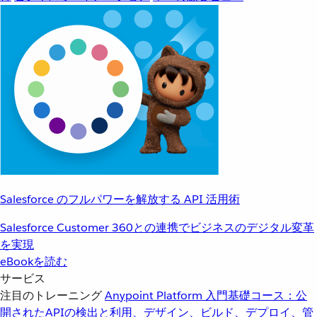
Salesforce のフルパワーを解放する API 活用術
Salesforce Customer 360との連携でビジネスのデジタル変革
を実現
eBookを読む
サービス
注目のトレーニング
Anypoint Platform 入門
基礎コース：公
開されたAPIの検出と利用、デザイン、ビルド、デプロイ、管