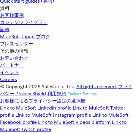
Quick start guides (英語)
資料
お客様事例
コンテンツライブラリ
記事
MuleSoft Japan ブログ
プレスセンター
その他の情報
お問い合わせ
パートナー
イベント
Careers
© Copyright 2025
Salesforce, Inc.
All rights reserved.
プライ
バシー
Privacy Shield
利用規約
Cookies Settings
お客様によるプライバシー設定の選択肢
Link to MuleSoft Linkedin profile
Link to MuleSoft Twitter
profile
Link to MuleSoft Instagram profile
Link to MuleSoft
Facebook profile
Link to MuleSoft Videos platform
Link to
MuleSoft Twitch profile