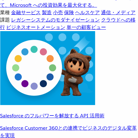
て、Microsoft への投資効果を最大化する。
業種
金融サービス
製造
小売
保険
ヘルスケア
通信・メディア
課題
レガシーシステムのモダナイゼーション
クラウドへの移
行
ビジネスオートメーション
単一の顧客ビュー
Salesforce のフルパワーを解放する API 活用術
Salesforce Customer 360との連携でビジネスのデジタル変革
を実現