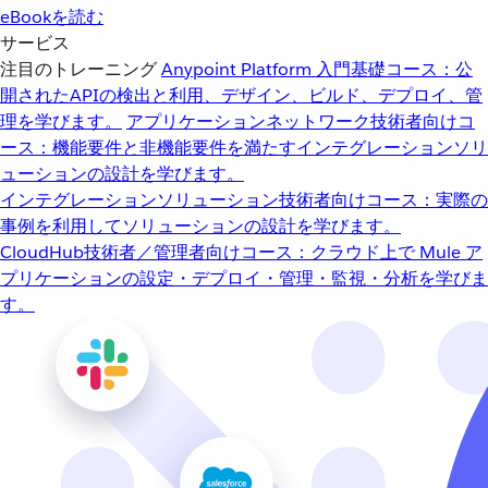
eBookを読む
サービス
注目のトレーニング
Anypoint Platform 入門
基礎コース：公
開されたAPIの検出と利用、デザイン、ビルド、デプロイ、管
理を学びます。
アプリケーションネットワーク
技術者向けコ
ース：機能要件と非機能要件を満たすインテグレーションソリ
ューションの設計を学びます。
インテグレーションソリューション
技術者向けコース：実際の
事例を利用してソリューションの設計を学びます。
CloudHub
技術者／管理者向けコース：クラウド上で Mule ア
プリケーションの設定・デプロイ・管理・監視・分析を学びま
す。