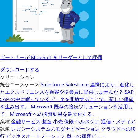
ガートナーが MuleSoft をリーダーとして評価
ダウンロードする
ソリューション
統合ユースケース
Salesforce
Salesforce 連携により、進化し
たエクスペリエンスを顧客や従業員に提供しませんか？
SAP
SAP の中に眠っているデータを開放することで、新しい価値
を生み出す。
Microsoft
既存の接続ソリューションを活用し
て、Microsoft への投資効果を最大化する。
業種
金融サービス
製造
小売
保険
ヘルスケア
通信・メディア
課題
レガシーシステムのモダナイゼーション
クラウドへの移
行
ビジネスオートメーション
単一の顧客ビュー