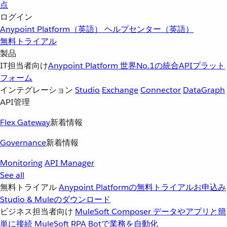
点
ログイン
Anypoint Platform（英語）
ヘルプセンター（英語）
無料トライアル
製品
IT担当者向け
Anypoint Platform
世界No.1の統合APIプラット
フォーム
インテグレーション
Studio
Exchange
Connector
DataGraph
API管理
Flex Gateway
新着情報
Governance
新着情報
Monitoring
API Manager
See all
無料トライアル
Anypoint Platformの無料トライアルお申込み
Studio & Muleのダウンロード
ビジネス担当者向け
MuleSoft Composer
データやアプリと簡
単に接続
MuleSoft RPA
Botで業務を自動化