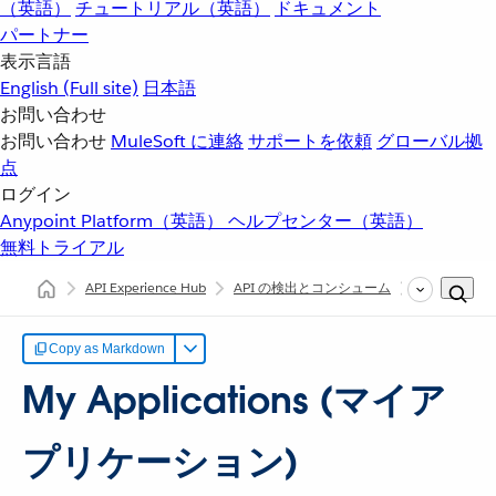
（英語）
チュートリアル（英語）
ドキュメント
パートナー
表示言語
English
(Full site)
日本語
お問い合わせ
お問い合わせ
MuleSoft に連絡
サポートを依頼
グローバル拠
点
ログイン
Anypoint Platform（英語）
ヘルプセンター（英語）
無料トライアル
API Experience Hub
API の検出とコンシューム
My Appli
Copy as Markdown
My Applications (マイア
プリケーション)