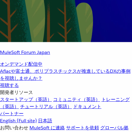
MuleSoft Forum Japan
オンデマンド配信中
Aflacや富士通、ポリプラスチックスが推進しているDXの事例
を視聴しませんか？
視聴する
開発者リソース
スタートアップ（英語）
コミュニティ（英語）
トレーニング
（英語）
チュートリアル（英語）
ドキュメント
パートナー
English
(Full site)
日本語
お問い合わせ
MuleSoft に連絡
サポートを依頼
グローバル拠