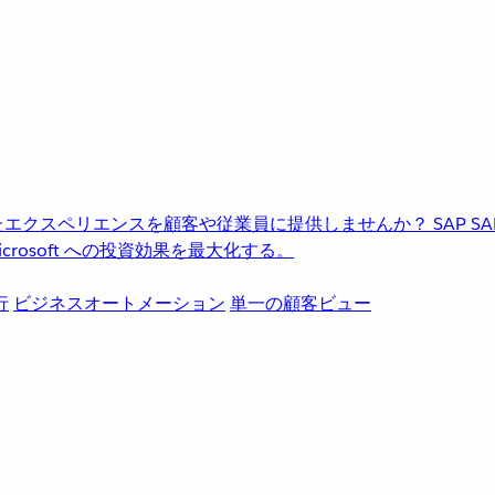
進化したエクスペリエンスを顧客や従業員に提供しませんか？
SAP
S
rosoft への投資効果を最大化する。
行
ビジネスオートメーション
単一の顧客ビュー