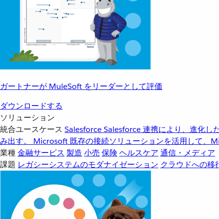
ガートナーが MuleSoft をリーダーとして評価
ダウンロードする
ソリューション
統合ユースケース
Salesforce
Salesforce 連携により、
み出す。
Microsoft
既存の接続ソリューションを活用して、Mic
業種
金融サービス
製造
小売
保険
ヘルスケア
通信・メディア
課題
レガシーシステムのモダナイゼーション
クラウドへの移