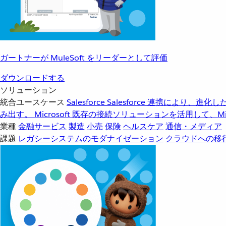
ガートナーが MuleSoft をリーダーとして評価
ダウンロードする
ソリューション
統合ユースケース
Salesforce
Salesforce 連携により、
み出す。
Microsoft
既存の接続ソリューションを活用して、Mic
業種
金融サービス
製造
小売
保険
ヘルスケア
通信・メディア
課題
レガシーシステムのモダナイゼーション
クラウドへの移