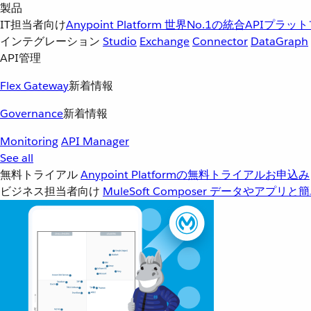
製品
IT担当者向け
Anypoint Platform
世界No.1の統合APIプラッ
インテグレーション
Studio
Exchange
Connector
DataGraph
API管理
Flex Gateway
新着情報
Governance
新着情報
Monitoring
API Manager
See all
無料トライアル
Anypoint Platformの無料トライアルお申込み
ビジネス担当者向け
MuleSoft Composer
データやアプリと簡