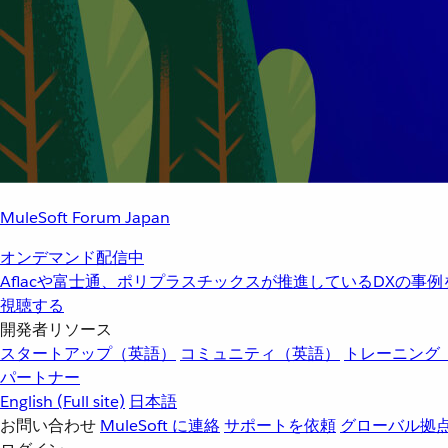
MuleSoft Forum Japan
オンデマンド配信中
Aflacや富士通、ポリプラスチックスが推進しているDXの事
視聴する
開発者リソース
スタートアップ（英語）
コミュニティ（英語）
トレーニング
パートナー
English
(Full site)
日本語
お問い合わせ
MuleSoft に連絡
サポートを依頼
グローバル拠