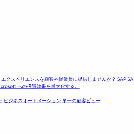
進化したエクスペリエンスを顧客や従業員に提供しませんか？
SAP
S
rosoft への投資効果を最大化する。
行
ビジネスオートメーション
単一の顧客ビュー