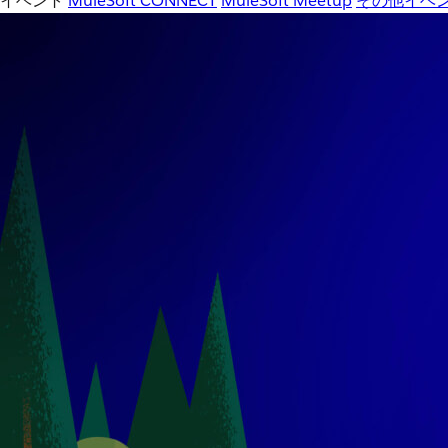
イベント
MuleSoft CONNECT
MuleSoft Meetup
その他イベ