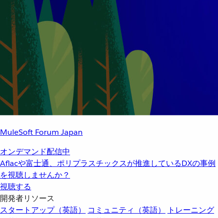
MuleSoft Forum Japan
オンデマンド配信中
Aflacや富士通、ポリプラスチックスが推進しているDXの事例
を視聴しませんか？
視聴する
開発者リソース
スタートアップ（英語）
コミュニティ（英語）
トレーニング