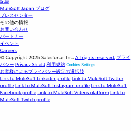
記事
MuleSoft Japan ブログ
プレスセンター
その他の情報
お問い合わせ
パートナー
イベント
Careers
© Copyright 2025
Salesforce, Inc.
All rights reserved.
プライ
バシー
Privacy Shield
利用規約
Cookies Settings
お客様によるプライバシー設定の選択肢
Link to MuleSoft Linkedin profile
Link to MuleSoft Twitter
profile
Link to MuleSoft Instagram profile
Link to MuleSoft
Facebook profile
Link to MuleSoft Videos platform
Link to
MuleSoft Twitch profile