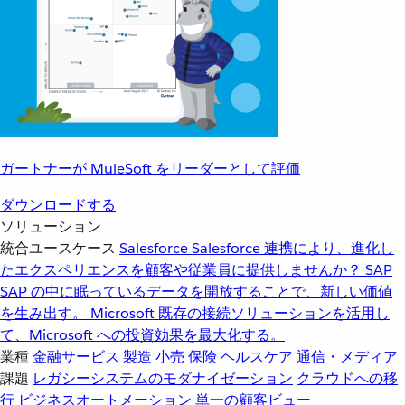
ガートナーが MuleSoft をリーダーとして評価
ダウンロードする
ソリューション
統合ユースケース
Salesforce
Salesforce 連携により、進化し
たエクスペリエンスを顧客や従業員に提供しませんか？
SAP
SAP の中に眠っているデータを開放することで、新しい価値
を生み出す。
Microsoft
既存の接続ソリューションを活用し
て、Microsoft への投資効果を最大化する。
業種
金融サービス
製造
小売
保険
ヘルスケア
通信・メディア
課題
レガシーシステムのモダナイゼーション
クラウドへの移
行
ビジネスオートメーション
単一の顧客ビュー