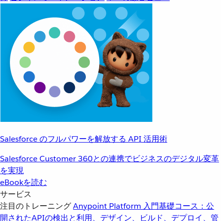
Salesforce のフルパワーを解放する API 活用術
Salesforce Customer 360との連携でビジネスのデジタル変革
を実現
eBookを読む
サービス
注目のトレーニング
Anypoint Platform 入門
基礎コース：公
開されたAPIの検出と利用、デザイン、ビルド、デプロイ、管