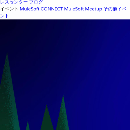
レスセンター
ブログ
イベント
MuleSoft CONNECT
MuleSoft Meetup
その他イベ
ント