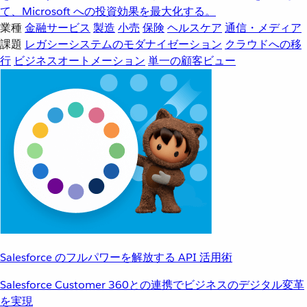
て、Microsoft への投資効果を最大化する。
業種
金融サービス
製造
小売
保険
ヘルスケア
通信・メディア
課題
レガシーシステムのモダナイゼーション
クラウドへの移
行
ビジネスオートメーション
単一の顧客ビュー
Salesforce のフルパワーを解放する API 活用術
Salesforce Customer 360との連携でビジネスのデジタル変革
を実現