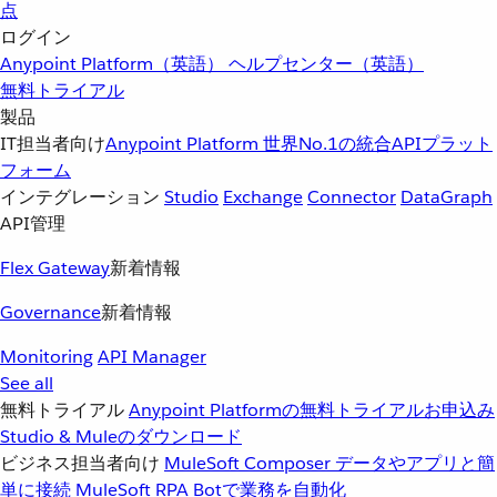
点
ログイン
Anypoint Platform（英語）
ヘルプセンター（英語）
無料トライアル
製品
IT担当者向け
Anypoint Platform
世界No.1の統合APIプラット
フォーム
インテグレーション
Studio
Exchange
Connector
DataGraph
API管理
Flex Gateway
新着情報
Governance
新着情報
Monitoring
API Manager
See all
無料トライアル
Anypoint Platformの無料トライアルお申込み
Studio & Muleのダウンロード
ビジネス担当者向け
MuleSoft Composer
データやアプリと簡
単に接続
MuleSoft RPA
Botで業務を自動化