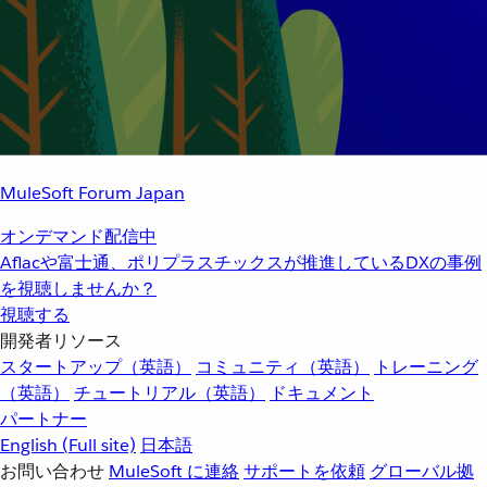
MuleSoft Forum Japan
オンデマンド配信中
Aflacや富士通、ポリプラスチックスが推進しているDXの事例
を視聴しませんか？
視聴する
開発者リソース
スタートアップ（英語）
コミュニティ（英語）
トレーニング
（英語）
チュートリアル（英語）
ドキュメント
パートナー
English
(Full site)
日本語
お問い合わせ
MuleSoft に連絡
サポートを依頼
グローバル拠