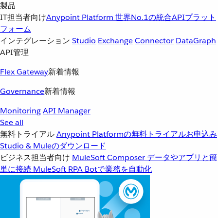
製品
IT担当者向け
Anypoint Platform
世界No.1の統合APIプラット
フォーム
インテグレーション
Studio
Exchange
Connector
DataGraph
API管理
Flex Gateway
新着情報
Governance
新着情報
Monitoring
API Manager
See all
無料トライアル
Anypoint Platformの無料トライアルお申込み
Studio & Muleのダウンロード
ビジネス担当者向け
MuleSoft Composer
データやアプリと簡
単に接続
MuleSoft RPA
Botで業務を自動化