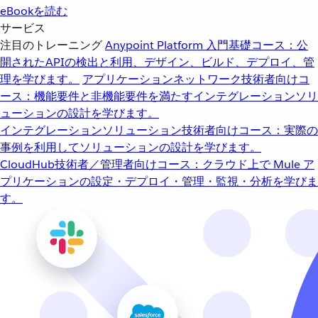
eBookを読む
サービス
注目のトレーニング
Anypoint Platform 入門
基礎コース：公
開されたAPIの検出と利用、デザイン、ビルド、デプロイ、管
理を学びます。
アプリケーションネットワーク
技術者向けコ
ース：機能要件と非機能要件を満たすインテグレーションソリ
ューションの設計を学びます。
インテグレーションソリューション
技術者向けコース：実際の
事例を利用してソリューションの設計を学びます。
CloudHub
技術者／管理者向けコース：クラウド上で Mule ア
プリケーションの設定・デプロイ・管理・監視・分析を学びま
す。