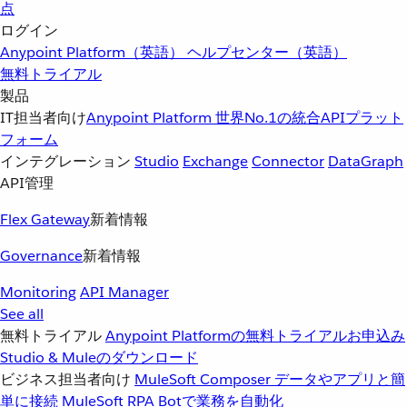
点
ログイン
Anypoint Platform（英語）
ヘルプセンター（英語）
無料トライアル
製品
IT担当者向け
Anypoint Platform
世界No.1の統合APIプラット
フォーム
インテグレーション
Studio
Exchange
Connector
DataGraph
API管理
Flex Gateway
新着情報
Governance
新着情報
Monitoring
API Manager
See all
無料トライアル
Anypoint Platformの無料トライアルお申込み
Studio & Muleのダウンロード
ビジネス担当者向け
MuleSoft Composer
データやアプリと簡
単に接続
MuleSoft RPA
Botで業務を自動化