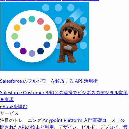
Salesforce のフルパワーを解放する API 活用術
Salesforce Customer 360との連携でビジネスのデジタル変革
を実現
eBookを読む
サービス
注目のトレーニング
Anypoint Platform 入門
基礎コース：公
開されたAPIの検出と利用、デザイン、ビルド、デプロイ、管