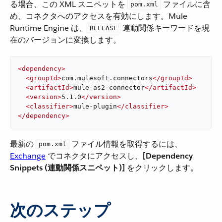
る場合、この XML スニペットを
​ ファイルに含
pom.xml
め、コネクタへのアクセスを有効にします。Mule
Runtime Engine は、
​ 連動関係キーワードを現
RELEASE
在のバージョンに変換します。
<
dependency
>
<
groupId
>
com.mulesoft.connectors
</
groupId
>
<
artifactId
>
mule-as2-connector
</
artifactId
>
<
version
>
5.1.0
</
version
>
<
classifier
>
mule-plugin
</
classifier
>
</
dependency
>
最新の
​ ファイル情報を取得するには、​
pom.xml
Exchange
​ でコネクタにアクセスし、
[Dependency
Snippets (連動関係スニペット)]
​ をクリックします。
次のステップ