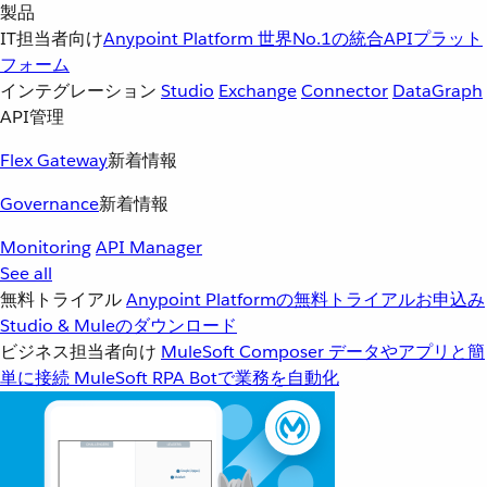
製品
IT担当者向け
Anypoint Platform
世界No.1の統合APIプラット
フォーム
インテグレーション
Studio
Exchange
Connector
DataGraph
API管理
Flex Gateway
新着情報
Governance
新着情報
Monitoring
API Manager
See all
無料トライアル
Anypoint Platformの無料トライアルお申込み
Studio & Muleのダウンロード
ビジネス担当者向け
MuleSoft Composer
データやアプリと簡
単に接続
MuleSoft RPA
Botで業務を自動化