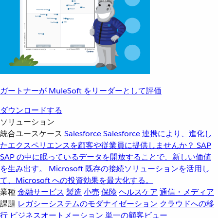
ガートナーが MuleSoft をリーダーとして評価
ダウンロードする
ソリューション
統合ユースケース
Salesforce
Salesforce 連携により、進化し
たエクスペリエンスを顧客や従業員に提供しませんか？
SAP
SAP の中に眠っているデータを開放することで、新しい価値
を生み出す。
Microsoft
既存の接続ソリューションを活用し
て、Microsoft への投資効果を最大化する。
業種
金融サービス
製造
小売
保険
ヘルスケア
通信・メディア
課題
レガシーシステムのモダナイゼーション
クラウドへの移
行
ビジネスオートメーション
単一の顧客ビュー