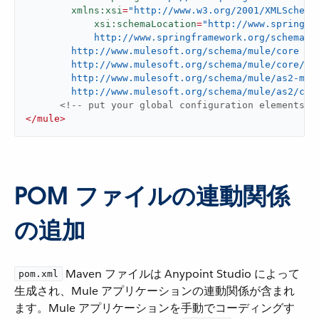
xmlns:xsi
=
"http://www.w3.org/2001/XMLSchema
xsi:schemaLocation
=
"http://www.springfr
	    http://www.springframework.org/schema/beans/spring-beans-current.xsd

        http://www.mulesoft.org/schema/mule/core

	http://www.mulesoft.org/schema/mule/core/current/mule.xsd

        http://www.mulesoft.org/schema/mule/as2-mule
	http://www.mulesoft.org/schema/mule/as2/cur
<!-- put your global configuration elements a
</
mule
>
POM ファイルの連動関係
の追加
​ Maven ファイルは Anypoint Studio によって
pom.xml
生成され、Mule アプリケーションの連動関係が含まれ
ます。Mule アプリケーションを手動でコーディングす