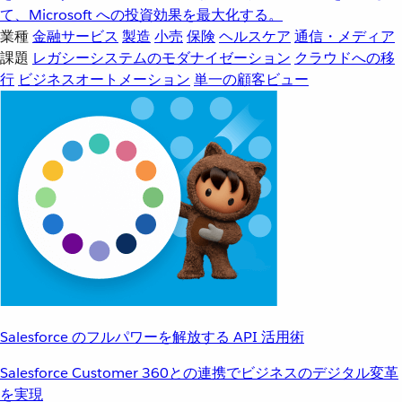
て、Microsoft への投資効果を最大化する。
業種
金融サービス
製造
小売
保険
ヘルスケア
通信・メディア
課題
レガシーシステムのモダナイゼーション
クラウドへの移
行
ビジネスオートメーション
単一の顧客ビュー
Salesforce のフルパワーを解放する API 活用術
Salesforce Customer 360との連携でビジネスのデジタル変革
を実現