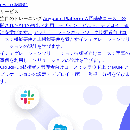
eBookを読む
サービス
注目のトレーニング
Anypoint Platform 入門
基礎コース：公
開されたAPIの検出と利用、デザイン、ビルド、デプロイ、管
理を学びます。
アプリケーションネットワーク
技術者向けコ
ース：機能要件と非機能要件を満たすインテグレーションソリ
ューションの設計を学びます。
インテグレーションソリューション
技術者向けコース：実際の
事例を利用してソリューションの設計を学びます。
CloudHub
技術者／管理者向けコース：クラウド上で Mule ア
プリケーションの設定・デプロイ・管理・監視・分析を学びま
す。