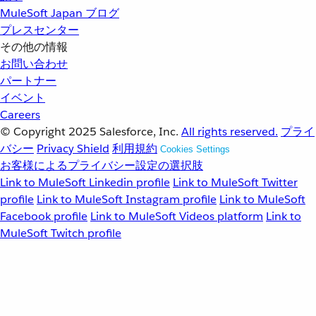
MuleSoft Japan ブログ
プレスセンター
その他の情報
お問い合わせ
パートナー
イベント
Careers
© Copyright 2025
Salesforce, Inc.
All rights reserved.
プライ
バシー
Privacy Shield
利用規約
Cookies Settings
お客様によるプライバシー設定の選択肢
Link to MuleSoft Linkedin profile
Link to MuleSoft Twitter
profile
Link to MuleSoft Instagram profile
Link to MuleSoft
Facebook profile
Link to MuleSoft Videos platform
Link to
MuleSoft Twitch profile