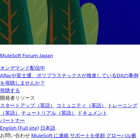
MuleSoft Forum Japan
オンデマンド配信中
Aflacや富士通、ポリプラスチックスが推進しているDXの事例
を視聴しませんか？
視聴する
開発者リソース
スタートアップ（英語）
コミュニティ（英語）
トレーニング
（英語）
チュートリアル（英語）
ドキュメント
パートナー
English
(Full site)
日本語
お問い合わせ
MuleSoft に連絡
サポートを依頼
グローバル拠