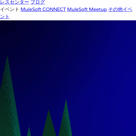
レスセンター
ブログ
イベント
MuleSoft CONNECT
MuleSoft Meetup
その他イベ
ント