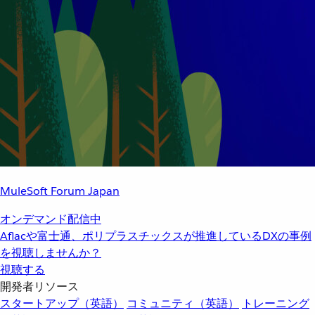
MuleSoft Forum Japan
オンデマンド配信中
Aflacや富士通、ポリプラスチックスが推進しているDXの事例
を視聴しませんか？
視聴する
開発者リソース
スタートアップ（英語）
コミュニティ（英語）
トレーニング