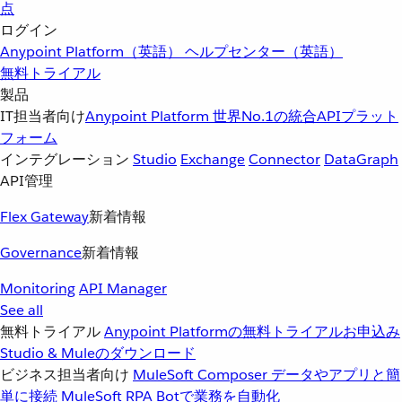
点
ログイン
Anypoint Platform（英語）
ヘルプセンター（英語）
無料トライアル
製品
IT担当者向け
Anypoint Platform
世界No.1の統合APIプラット
フォーム
インテグレーション
Studio
Exchange
Connector
DataGraph
API管理
Flex Gateway
新着情報
Governance
新着情報
Monitoring
API Manager
See all
無料トライアル
Anypoint Platformの無料トライアルお申込み
Studio & Muleのダウンロード
ビジネス担当者向け
MuleSoft Composer
データやアプリと簡
単に接続
MuleSoft RPA
Botで業務を自動化