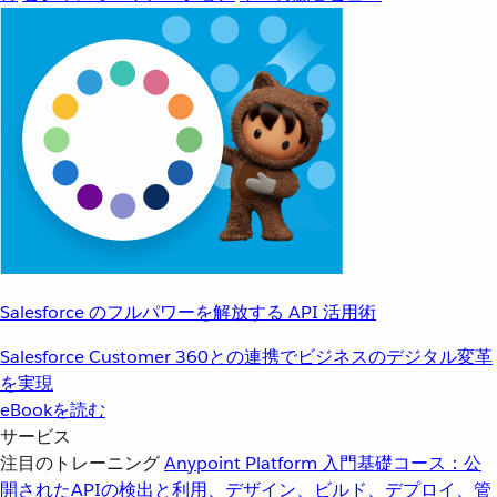
Salesforce のフルパワーを解放する API 活用術
Salesforce Customer 360との連携でビジネスのデジタル変革
を実現
eBookを読む
サービス
注目のトレーニング
Anypoint Platform 入門
基礎コース：公
開されたAPIの検出と利用、デザイン、ビルド、デプロイ、管