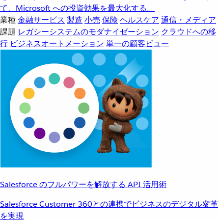
て、Microsoft への投資効果を最大化する。
業種
金融サービス
製造
小売
保険
ヘルスケア
通信・メディア
課題
レガシーシステムのモダナイゼーション
クラウドへの移
行
ビジネスオートメーション
単一の顧客ビュー
Salesforce のフルパワーを解放する API 活用術
Salesforce Customer 360との連携でビジネスのデジタル変革
を実現