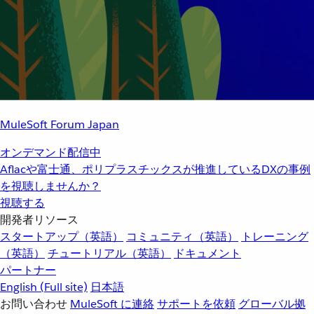
MuleSoft Forum Japan
オンデマンド配信中
Aflacや富士通、ポリプラスチックスが推進しているDXの事例
を視聴しませんか？
視聴する
開発者リソース
スタートアップ（英語）
コミュニティ（英語）
トレーニング
（英語）
チュートリアル（英語）
ドキュメント
パートナー
English
(Full site)
日本語
お問い合わせ
MuleSoft に連絡
サポートを依頼
グローバル拠