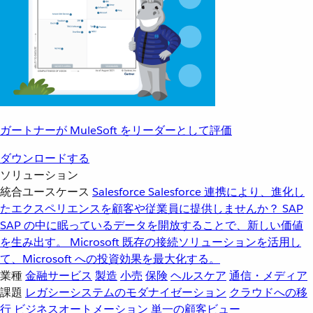
ガートナーが MuleSoft をリーダーとして評価
ダウンロードする
ソリューション
統合ユースケース
Salesforce
Salesforce 連携により、進化し
たエクスペリエンスを顧客や従業員に提供しませんか？
SAP
SAP の中に眠っているデータを開放することで、新しい価値
を生み出す。
Microsoft
既存の接続ソリューションを活用し
て、Microsoft への投資効果を最大化する。
業種
金融サービス
製造
小売
保険
ヘルスケア
通信・メディア
課題
レガシーシステムのモダナイゼーション
クラウドへの移
行
ビジネスオートメーション
単一の顧客ビュー