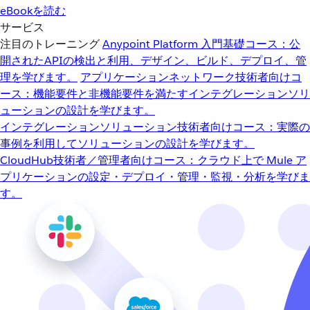
eBookを読む
サービス
注目のトレーニング
Anypoint Platform 入門
基礎コース：公
開されたAPIの検出と利用、デザイン、ビルド、デプロイ、管
理を学びます。
アプリケーションネットワーク
技術者向けコ
ース：機能要件と非機能要件を満たすインテグレーションソリ
ューションの設計を学びます。
インテグレーションソリューション
技術者向けコース：実際の
事例を利用してソリューションの設計を学びます。
CloudHub
技術者／管理者向けコース：クラウド上で Mule ア
プリケーションの設定・デプロイ・管理・監視・分析を学びま
す。