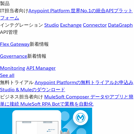
製品
IT担当者向け
Anypoint Platform
世界No.1の統合APIプラット
フォーム
インテグレーション
Studio
Exchange
Connector
DataGraph
API管理
Flex Gateway
新着情報
Governance
新着情報
Monitoring
API Manager
See all
無料トライアル
Anypoint Platformの無料トライアルお申込み
Studio & Muleのダウンロード
ビジネス担当者向け
MuleSoft Composer
データやアプリと簡
単に接続
MuleSoft RPA
Botで業務を自動化