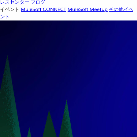
レスセンター
ブログ
イベント
MuleSoft CONNECT
MuleSoft Meetup
その他イベ
ント