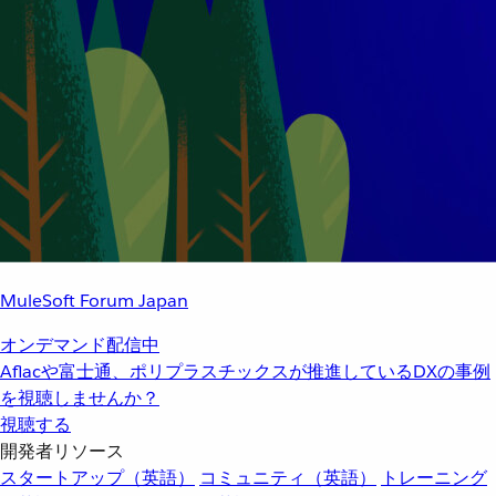
MuleSoft Forum Japan
オンデマンド配信中
Aflacや富士通、ポリプラスチックスが推進しているDXの事例
を視聴しませんか？
視聴する
開発者リソース
スタートアップ（英語）
コミュニティ（英語）
トレーニング