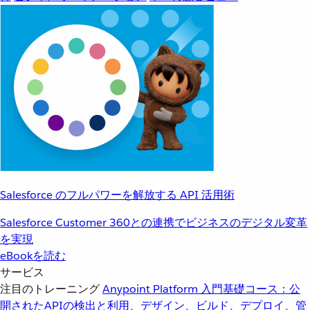
Salesforce のフルパワーを解放する API 活用術
Salesforce Customer 360との連携でビジネスのデジタル変革
を実現
eBookを読む
サービス
注目のトレーニング
Anypoint Platform 入門
基礎コース：公
開されたAPIの検出と利用、デザイン、ビルド、デプロイ、管