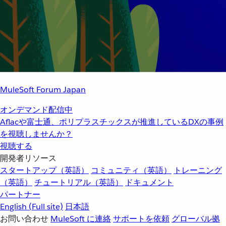
MuleSoft Forum Japan
オンデマンド配信中
Aflacや富士通、ポリプラスチックスが推進しているDXの事例
を視聴しませんか？
視聴する
開発者リソース
スタートアップ（英語）
コミュニティ（英語）
トレーニング
（英語）
チュートリアル（英語）
ドキュメント
パートナー
English
(Full site)
日本語
お問い合わせ
MuleSoft に連絡
サポートを依頼
グローバル拠