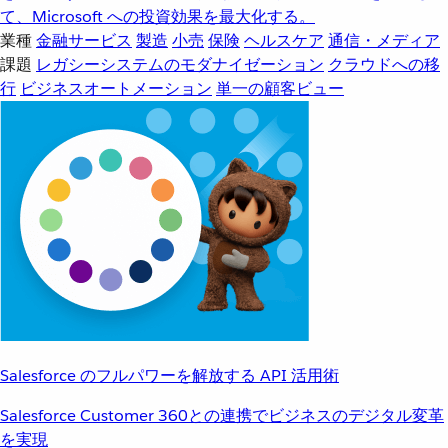
て、Microsoft への投資効果を最大化する。
業種
金融サービス
製造
小売
保険
ヘルスケア
通信・メディア
課題
レガシーシステムのモダナイゼーション
クラウドへの移
行
ビジネスオートメーション
単一の顧客ビュー
Salesforce のフルパワーを解放する API 活用術
Salesforce Customer 360との連携でビジネスのデジタル変革
を実現