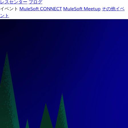
レスセンター
ブログ
イベント
MuleSoft CONNECT
MuleSoft Meetup
その他イベ
ント