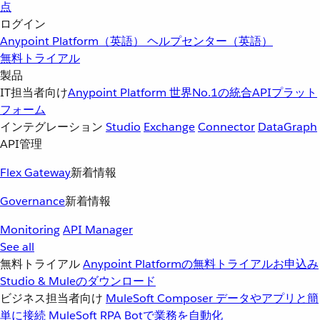
点
ログイン
Anypoint Platform（英語）
ヘルプセンター（英語）
無料トライアル
製品
IT担当者向け
Anypoint Platform
世界No.1の統合APIプラット
フォーム
インテグレーション
Studio
Exchange
Connector
DataGraph
API管理
Flex Gateway
新着情報
Governance
新着情報
Monitoring
API Manager
See all
無料トライアル
Anypoint Platformの無料トライアルお申込み
Studio & Muleのダウンロード
ビジネス担当者向け
MuleSoft Composer
データやアプリと簡
単に接続
MuleSoft RPA
Botで業務を自動化