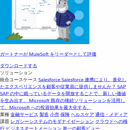
ガートナーが MuleSoft をリーダーとして評価
ダウンロードする
ソリューション
統合ユースケース
Salesforce
Salesforce 連携により、進化し
たエクスペリエンスを顧客や従業員に提供しませんか？
SAP
SAP の中に眠っているデータを開放することで、新しい価値
を生み出す。
Microsoft
既存の接続ソリューションを活用し
て、Microsoft への投資効果を最大化する。
業種
金融サービス
製造
小売
保険
ヘルスケア
通信・メディア
課題
レガシーシステムのモダナイゼーション
クラウドへの移
行
ビジネスオートメーション
単一の顧客ビュー