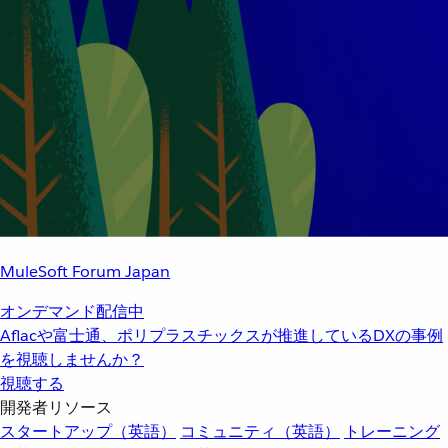
MuleSoft Forum Japan
オンデマンド配信中
Aflacや富士通、ポリプラスチックスが推進しているDXの事例
を視聴しませんか？
視聴する
開発者リソース
スタートアップ（英語）
コミュニティ（英語）
トレーニング