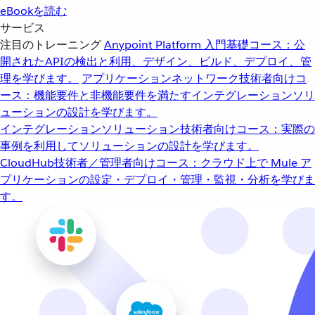
eBookを読む
サービス
注目のトレーニング
Anypoint Platform 入門
基礎コース：公
開されたAPIの検出と利用、デザイン、ビルド、デプロイ、管
理を学びます。
アプリケーションネットワーク
技術者向けコ
ース：機能要件と非機能要件を満たすインテグレーションソリ
ューションの設計を学びます。
インテグレーションソリューション
技術者向けコース：実際の
事例を利用してソリューションの設計を学びます。
CloudHub
技術者／管理者向けコース：クラウド上で Mule ア
プリケーションの設定・デプロイ・管理・監視・分析を学びま
す。