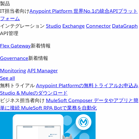
製品
IT担当者向け
Anypoint Platform
世界No.1の統合APIプラット
フォーム
インテグレーション
Studio
Exchange
Connector
DataGraph
API管理
Flex Gateway
新着情報
Governance
新着情報
Monitoring
API Manager
See all
無料トライアル
Anypoint Platformの無料トライアルお申込み
Studio & Muleのダウンロード
ビジネス担当者向け
MuleSoft Composer
データやアプリと簡
単に接続
MuleSoft RPA
Botで業務を自動化