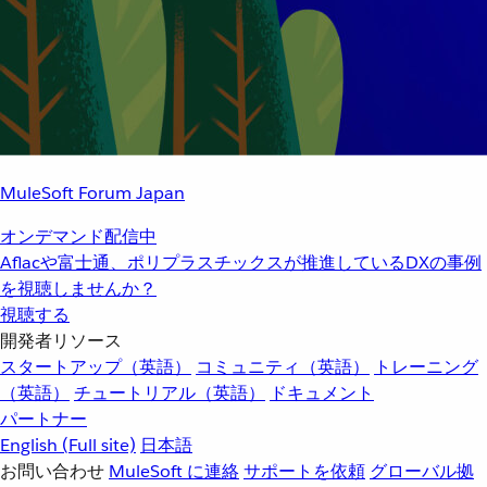
MuleSoft Forum Japan
オンデマンド配信中
Aflacや富士通、ポリプラスチックスが推進しているDXの事例
を視聴しませんか？
視聴する
開発者リソース
スタートアップ（英語）
コミュニティ（英語）
トレーニング
（英語）
チュートリアル（英語）
ドキュメント
パートナー
English
(Full site)
日本語
お問い合わせ
MuleSoft に連絡
サポートを依頼
グローバル拠