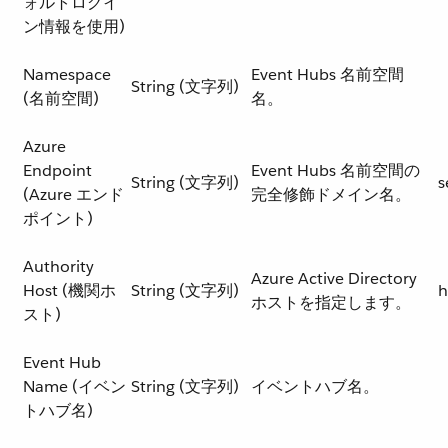
ォルトログイ
ン情報を使用)
Namespace
Event Hubs 名前空間
String (文字列)
(名前空間)
名。
Azure
Endpoint
Event Hubs 名前空間の
String (文字列)
s
(Azure エンド
完全修飾ドメイン名。
ポイント)
Authority
Azure Active Directory
Host (機関ホ
String (文字列)
h
ホストを指定します。
スト)
Event Hub
Name (イベン
String (文字列)
イベントハブ名。
トハブ名)