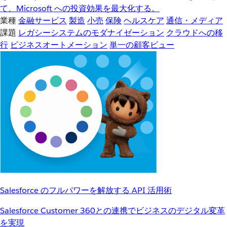
て、Microsoft への投資効果を最大化する。
業種
金融サービス
製造
小売
保険
ヘルスケア
通信・メディア
課題
レガシーシステムのモダナイゼーション
クラウドへの移
行
ビジネスオートメーション
単一の顧客ビュー
Salesforce のフルパワーを解放する API 活用術
Salesforce Customer 360との連携でビジネスのデジタル変革
を実現