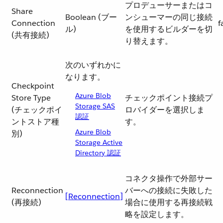
プロデューサーまたはコ
Share
Boolean (ブー
ンシューマーの同じ接続
Connection
f
ル)
を使用するビルダーを切
(共有接続)
り替えます。
次のいずれかに
なります。
Checkpoint
Azure Blob
Store Type
チェックポイント接続プ
Storage SAS
(チェックポイ
ロバイダーを選択しま
認証
ントストア種
す。
Azure Blob
別)
Storage Active
Directory 認証
コネクタ操作で外部サー
Reconnection
バーへの接続に失敗した
[Reconnection]
(再接続)
場合に使用する再接続戦
略を設定します。