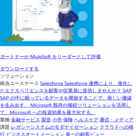
ガートナーが MuleSoft をリーダーとして評価
ダウンロードする
ソリューション
統合ユースケース
Salesforce
Salesforce 連携により、進化し
たエクスペリエンスを顧客や従業員に提供しませんか？
SAP
SAP の中に眠っているデータを開放することで、新しい価値
を生み出す。
Microsoft
既存の接続ソリューションを活用し
て、Microsoft への投資効果を最大化する。
業種
金融サービス
製造
小売
保険
ヘルスケア
通信・メディア
課題
レガシーシステムのモダナイゼーション
クラウドへの移
行
ビジネスオートメーション
単一の顧客ビュー