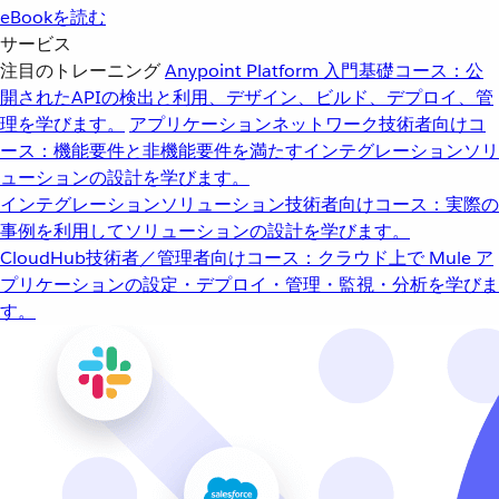
eBookを読む
サービス
注目のトレーニング
Anypoint Platform 入門
基礎コース：公
開されたAPIの検出と利用、デザイン、ビルド、デプロイ、管
理を学びます。
アプリケーションネットワーク
技術者向けコ
ース：機能要件と非機能要件を満たすインテグレーションソリ
ューションの設計を学びます。
インテグレーションソリューション
技術者向けコース：実際の
事例を利用してソリューションの設計を学びます。
CloudHub
技術者／管理者向けコース：クラウド上で Mule ア
プリケーションの設定・デプロイ・管理・監視・分析を学びま
す。