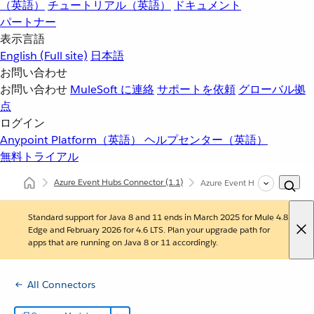
（英語）
チュートリアル（英語）
ドキュメント
パートナー
表示言語
English
(Full site)
日本語
お問い合わせ
お問い合わせ
MuleSoft に連絡
サポートを依頼
グローバル拠
点
ログイン
Anypoint Platform（英語）
ヘルプセンター（英語）
無料トライアル
Azure Event Hubs Connector
(1.1)
Azure Event Hubs Connec
Standard support for Java 8 and 11 ends in March 2025 for Mule 4.8
Edge and February 2026 for 4.6 LTS. Plan your upgrade path for
apps that are running on Java 8 or 11 accordingly.
All Connectors