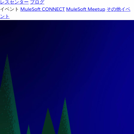
レスセンター
ブログ
イベント
MuleSoft CONNECT
MuleSoft Meetup
その他イベ
ント