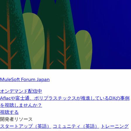
MuleSoft Forum Japan
オンデマンド配信中
Aflacや富士通、ポリプラスチックスが推進しているDXの事例
を視聴しませんか？
視聴する
開発者リソース
スタートアップ（英語）
コミュニティ（英語）
トレーニング