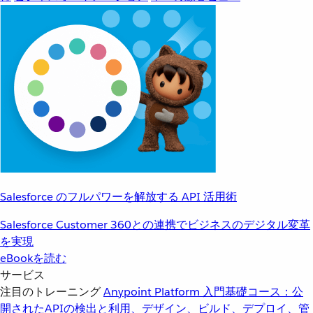
Salesforce のフルパワーを解放する API 活用術
Salesforce Customer 360との連携でビジネスのデジタル変革
を実現
eBookを読む
サービス
注目のトレーニング
Anypoint Platform 入門
基礎コース：公
開されたAPIの検出と利用、デザイン、ビルド、デプロイ、管