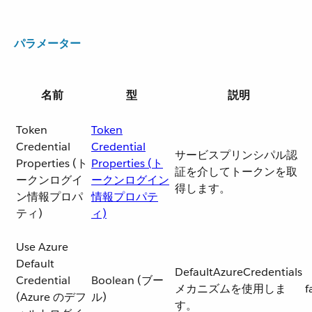
パラメーター
名前
型
説明
Token
Token
Credential
Credential
サービスプリンシパル認
Properties (ト
Properties (ト
証を介してトークンを取
ークンログイ
ークンログイン
得します。
ン情報プロパ
情報プロパテ
ティ)
ィ)
Use Azure
Default
DefaultAzureCredentials
Credential
Boolean (ブー
メカニズムを使用しま
f
(Azure のデフ
ル)
す。