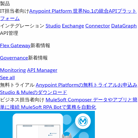
製品
IT担当者向け
Anypoint Platform
世界No.1の統合APIプラット
フォーム
インテグレーション
Studio
Exchange
Connector
DataGraph
API管理
Flex Gateway
新着情報
Governance
新着情報
Monitoring
API Manager
See all
無料トライアル
Anypoint Platformの無料トライアルお申込み
Studio & Muleのダウンロード
ビジネス担当者向け
MuleSoft Composer
データやアプリと簡
単に接続
MuleSoft RPA
Botで業務を自動化