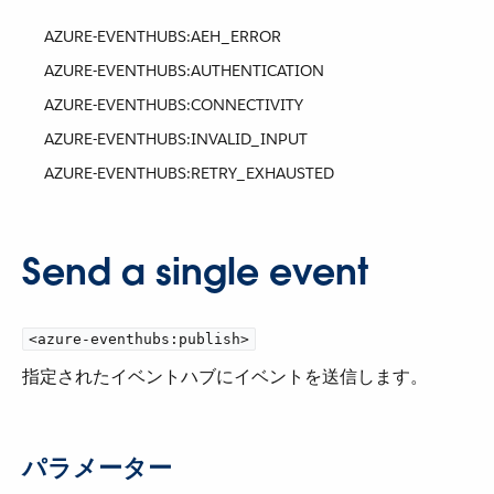
AZURE-EVENTHUBS:AEH_ERROR​
AZURE-EVENTHUBS:AUTHENTICATION
AZURE-EVENTHUBS:CONNECTIVITY
AZURE-EVENTHUBS:INVALID_INPUT​
AZURE-EVENTHUBS:RETRY_EXHAUSTED​
Send a single event
<azure-eventhubs:publish>
指定されたイベントハブにイベントを送信します。
パラメーター