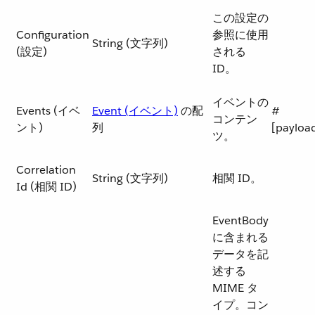
この設定の
Configuration
参照に使用
String (文字列)
(設定)
される
ID。
イベントの
Events (イベ
Event (イベント)
​ の配
#
コンテン
ント)
列
[payloa
ツ。
Correlation
String (文字列)
相関 ID。
Id (相関 ID)
EventBody
に含まれる
データを記
述する
MIME タ
イプ。コン