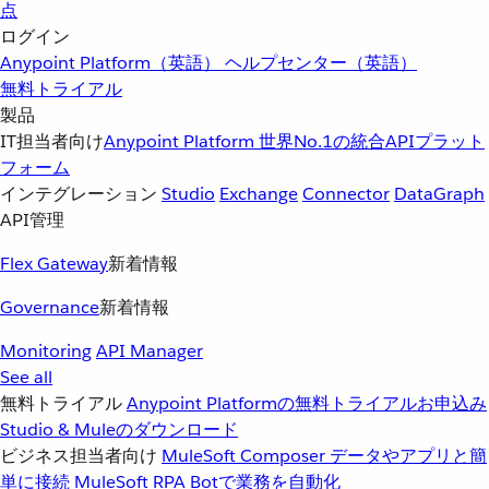
点
ログイン
Anypoint Platform（英語）
ヘルプセンター（英語）
無料トライアル
製品
IT担当者向け
Anypoint Platform
世界No.1の統合APIプラット
フォーム
インテグレーション
Studio
Exchange
Connector
DataGraph
API管理
Flex Gateway
新着情報
Governance
新着情報
Monitoring
API Manager
See all
無料トライアル
Anypoint Platformの無料トライアルお申込み
Studio & Muleのダウンロード
ビジネス担当者向け
MuleSoft Composer
データやアプリと簡
単に接続
MuleSoft RPA
Botで業務を自動化