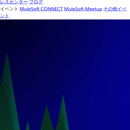
レスセンター
ブログ
イベント
MuleSoft CONNECT
MuleSoft Meetup
その他イベ
ント