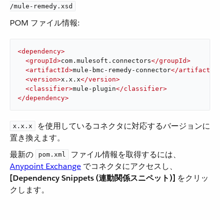
/mule-remedy.xsd
POM ファイル情報:
<
dependency
>
<
groupId
>
com.mulesoft.connectors
</
groupId
>
<
artifactId
>
mule-bmc-remedy-connector
</
artifactId
<
version
>
x.x.x
</
version
>
<
classifier
>
mule-plugin
</
classifier
>
</
dependency
>
​ を使用しているコネクタに対応するバージョンに
x.x.x
置き換えます。
最新の ​
​ ファイル情報を取得するには、​
pom.xml
Anypoint Exchange
​ でコネクタにアクセスし、​
[Dependency Snippets (連動関係スニペット)]
​ をクリッ
クします。