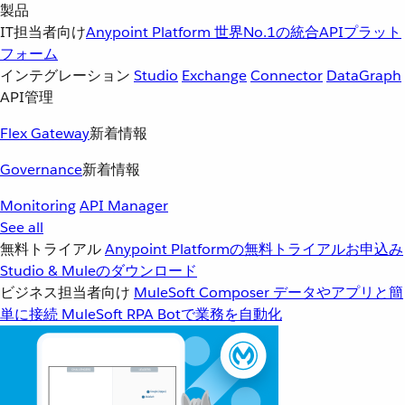
製品
IT担当者向け
Anypoint Platform
世界No.1の統合APIプラット
フォーム
インテグレーション
Studio
Exchange
Connector
DataGraph
API管理
Flex Gateway
新着情報
Governance
新着情報
Monitoring
API Manager
See all
無料トライアル
Anypoint Platformの無料トライアルお申込み
Studio & Muleのダウンロード
ビジネス担当者向け
MuleSoft Composer
データやアプリと簡
単に接続
MuleSoft RPA
Botで業務を自動化