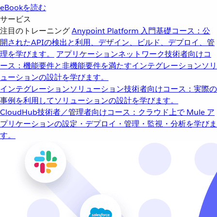
eBookを読む
サービス
注目のトレーニング
Anypoint Platform 入門
基礎コース：公
開されたAPIの検出と利用、デザイン、ビルド、デプロイ、管
理を学びます。
アプリケーションネットワーク
技術者向けコ
ース：機能要件と非機能要件を満たすインテグレーションソリ
ューションの設計を学びます。
インテグレーションソリューション
技術者向けコース：実際の
事例を利用してソリューションの設計を学びます。
CloudHub
技術者／管理者向けコース：クラウド上で Mule ア
プリケーションの設定・デプロイ・管理・監視・分析を学びま
す。