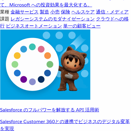
て、Microsoft への投資効果を最大化する。
業種
金融サービス
製造
小売
保険
ヘルスケア
通信・メディア
課題
レガシーシステムのモダナイゼーション
クラウドへの移
行
ビジネスオートメーション
単一の顧客ビュー
Salesforce のフルパワーを解放する API 活用術
Salesforce Customer 360との連携でビジネスのデジタル変革
を実現