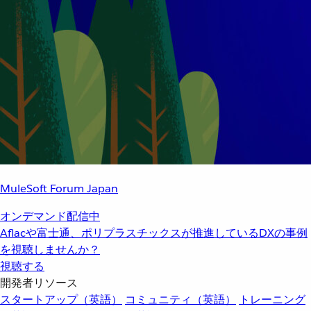
MuleSoft Forum Japan
オンデマンド配信中
Aflacや富士通、ポリプラスチックスが推進しているDXの事例
を視聴しませんか？
視聴する
開発者リソース
スタートアップ（英語）
コミュニティ（英語）
トレーニング