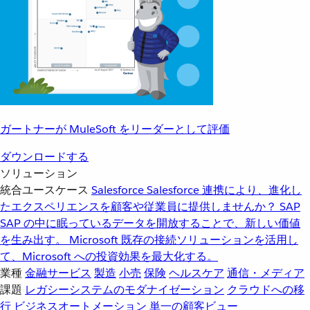
ガートナーが MuleSoft をリーダーとして評価
ダウンロードする
ソリューション
統合ユースケース
Salesforce
Salesforce 連携により、進化し
たエクスペリエンスを顧客や従業員に提供しませんか？
SAP
SAP の中に眠っているデータを開放することで、新しい価値
を生み出す。
Microsoft
既存の接続ソリューションを活用し
て、Microsoft への投資効果を最大化する。
業種
金融サービス
製造
小売
保険
ヘルスケア
通信・メディア
課題
レガシーシステムのモダナイゼーション
クラウドへの移
行
ビジネスオートメーション
単一の顧客ビュー