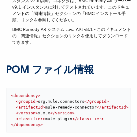
スタンス v7.x 以降。コネクタは、BMC Remedy AR サーバー
v9.1 インスタンスに対してテストされています。このドキュ
メントの「関連情報」セクションの「BMC インストール手
順」リンクを参照してください。
BMC Remedy AR システム Java API v8.1 - このドキュメント
の「関連情報」セクションのリンクを使用してダウンロード
できます。
POM ファイル情報
<
dependency
>
<
groupId
>
org.mule.connectors
</
groupId
>
<
artifactId
>
mule-remedy-connector
</
artifactId
>
<
version
>
x.x.x
</
version
>
<
classifier
>
mule-plugin
</
classifier
>
</
dependency
>