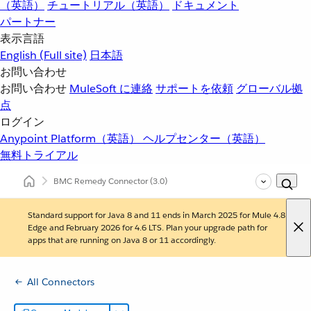
（英語）
チュートリアル（英語）
ドキュメント
パートナー
表示言語
English
(Full site)
日本語
お問い合わせ
お問い合わせ
MuleSoft に連絡
サポートを依頼
グローバル拠
点
ログイン
Anypoint Platform（英語）
ヘルプセンター（英語）
無料トライアル
BMC Remedy Connector
(3.0)
Standard support for Java 8 and 11 ends in March 2025 for Mule 4.8
Edge and February 2026 for 4.6 LTS. Plan your upgrade path for
apps that are running on Java 8 or 11 accordingly.
All Connectors