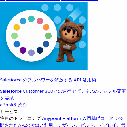
Salesforce のフルパワーを解放する API 活用術
Salesforce Customer 360との連携でビジネスのデジタル変革
を実現
eBookを読む
サービス
注目のトレーニング
Anypoint Platform 入門
基礎コース：公
開されたAPIの検出と利用、デザイン、ビルド、デプロイ、管