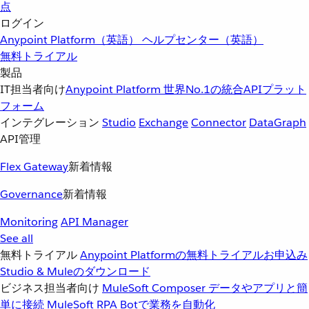
点
ログイン
Anypoint Platform（英語）
ヘルプセンター（英語）
無料トライアル
製品
IT担当者向け
Anypoint Platform
世界No.1の統合APIプラット
フォーム
インテグレーション
Studio
Exchange
Connector
DataGraph
API管理
Flex Gateway
新着情報
Governance
新着情報
Monitoring
API Manager
See all
無料トライアル
Anypoint Platformの無料トライアルお申込み
Studio & Muleのダウンロード
ビジネス担当者向け
MuleSoft Composer
データやアプリと簡
単に接続
MuleSoft RPA
Botで業務を自動化