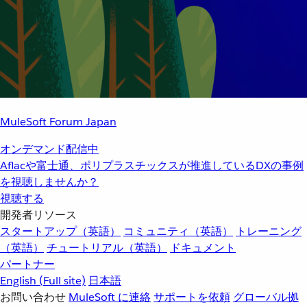
MuleSoft Forum Japan
オンデマンド配信中
Aflacや富士通、ポリプラスチックスが推進しているDXの事例
を視聴しませんか？
視聴する
開発者リソース
スタートアップ（英語）
コミュニティ（英語）
トレーニング
（英語）
チュートリアル（英語）
ドキュメント
パートナー
English
(Full site)
日本語
お問い合わせ
MuleSoft に連絡
サポートを依頼
グローバル拠