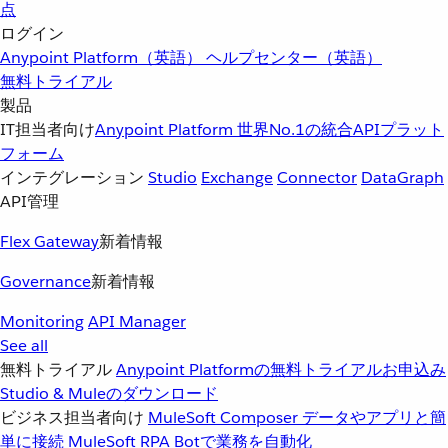
点
ログイン
Anypoint Platform（英語）
ヘルプセンター（英語）
無料トライアル
製品
IT担当者向け
Anypoint Platform
世界No.1の統合APIプラット
フォーム
インテグレーション
Studio
Exchange
Connector
DataGraph
API管理
Flex Gateway
新着情報
Governance
新着情報
Monitoring
API Manager
See all
無料トライアル
Anypoint Platformの無料トライアルお申込み
Studio & Muleのダウンロード
ビジネス担当者向け
MuleSoft Composer
データやアプリと簡
単に接続
MuleSoft RPA
Botで業務を自動化