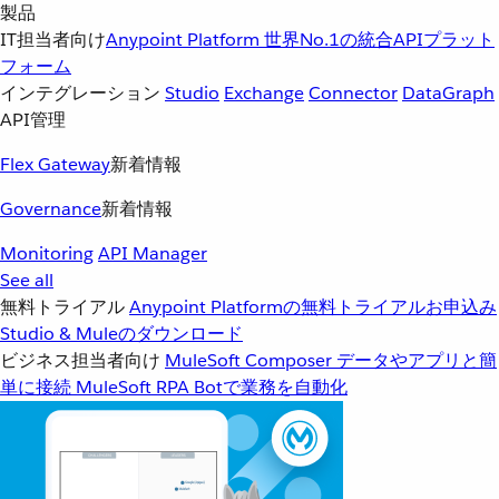
製品
IT担当者向け
Anypoint Platform
世界No.1の統合APIプラット
フォーム
インテグレーション
Studio
Exchange
Connector
DataGraph
API管理
Flex Gateway
新着情報
Governance
新着情報
Monitoring
API Manager
See all
無料トライアル
Anypoint Platformの無料トライアルお申込み
Studio & Muleのダウンロード
ビジネス担当者向け
MuleSoft Composer
データやアプリと簡
単に接続
MuleSoft RPA
Botで業務を自動化