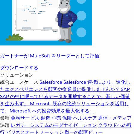
ガートナーが MuleSoft をリーダーとして評価
ダウンロードする
ソリューション
統合ユースケース
Salesforce
Salesforce 連携により、進化し
たエクスペリエンスを顧客や従業員に提供しませんか？
SAP
SAP の中に眠っているデータを開放することで、新しい価値
を生み出す。
Microsoft
既存の接続ソリューションを活用し
て、Microsoft への投資効果を最大化する。
業種
金融サービス
製造
小売
保険
ヘルスケア
通信・メディア
課題
レガシーシステムのモダナイゼーション
クラウドへの移
行
ビジネスオートメーション
単一の顧客ビュー