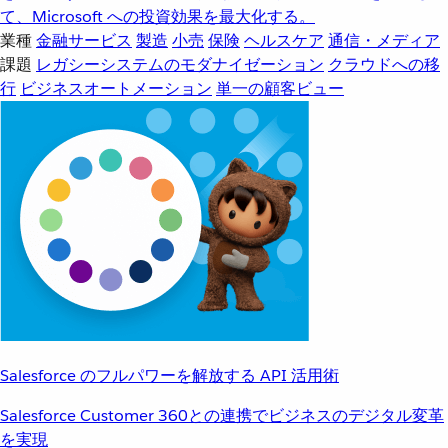
て、Microsoft への投資効果を最大化する。
業種
金融サービス
製造
小売
保険
ヘルスケア
通信・メディア
課題
レガシーシステムのモダナイゼーション
クラウドへの移
行
ビジネスオートメーション
単一の顧客ビュー
Salesforce のフルパワーを解放する API 活用術
Salesforce Customer 360との連携でビジネスのデジタル変革
を実現