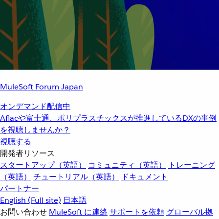
MuleSoft Forum Japan
オンデマンド配信中
Aflacや富士通、ポリプラスチックスが推進しているDXの事例
を視聴しませんか？
視聴する
開発者リソース
スタートアップ（英語）
コミュニティ（英語）
トレーニング
（英語）
チュートリアル（英語）
ドキュメント
パートナー
English
(Full site)
日本語
お問い合わせ
MuleSoft に連絡
サポートを依頼
グローバル拠