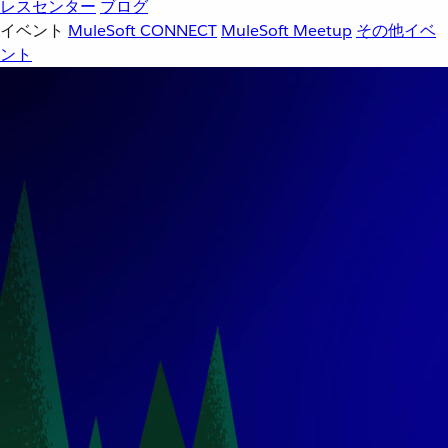
レスセンター
ブログ
イベント
MuleSoft CONNECT
MuleSoft Meetup
その他イベ
ント