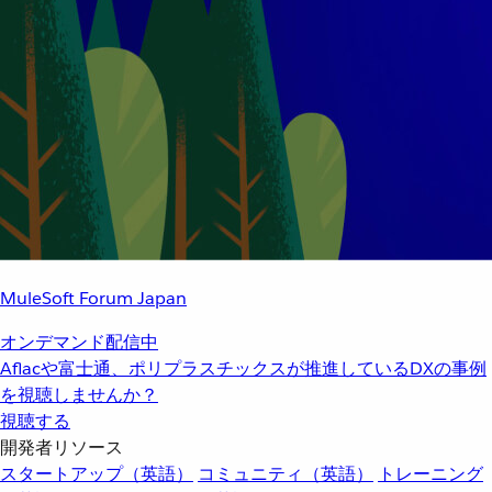
MuleSoft Forum Japan
オンデマンド配信中
Aflacや富士通、ポリプラスチックスが推進しているDXの事例
を視聴しませんか？
視聴する
開発者リソース
スタートアップ（英語）
コミュニティ（英語）
トレーニング