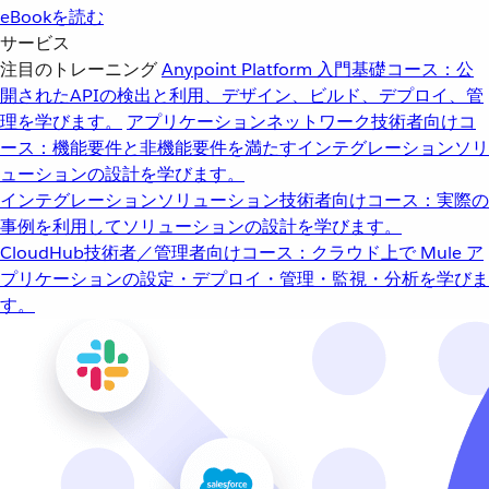
eBookを読む
サービス
注目のトレーニング
Anypoint Platform 入門
基礎コース：公
開されたAPIの検出と利用、デザイン、ビルド、デプロイ、管
理を学びます。
アプリケーションネットワーク
技術者向けコ
ース：機能要件と非機能要件を満たすインテグレーションソリ
ューションの設計を学びます。
インテグレーションソリューション
技術者向けコース：実際の
事例を利用してソリューションの設計を学びます。
CloudHub
技術者／管理者向けコース：クラウド上で Mule ア
プリケーションの設定・デプロイ・管理・監視・分析を学びま
す。