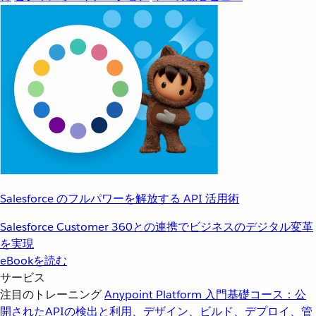
Salesforce のフルパワーを解放する API 活用術
Salesforce Customer 360との連携でビジネスのデジタル変革
を実現
eBookを読む
サービス
注目のトレーニング
Anypoint Platform 入門
基礎コース：公
開されたAPIの検出と利用、デザイン、ビルド、デプロイ、管