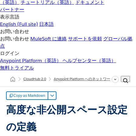
（英語）
チュートリアル（英語）
ドキュメント
パートナー
表示言語
English
(Full site)
日本語
お問い合わせ
お問い合わせ
MuleSoft に連絡
サポートを依頼
グローバル拠
点
ログイン
Anypoint Platform（英語）
ヘルプセンター（英語）
無料トライアル
CloudHub 2.0
Anypoint Platform へのネットワークの拡張
非
Copy as Markdown
高度な非公開スペース設定
の定義