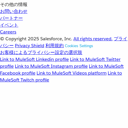
その他の情報
お問い合わせ
パートナー
イベント
Careers
© Copyright 2025
Salesforce, Inc.
All rights reserved.
プライ
バシー
Privacy Shield
利用規約
Cookies Settings
お客様によるプライバシー設定の選択肢
Link to MuleSoft Linkedin profile
Link to MuleSoft Twitter
profile
Link to MuleSoft Instagram profile
Link to MuleSoft
Facebook profile
Link to MuleSoft Videos platform
Link to
MuleSoft Twitch profile