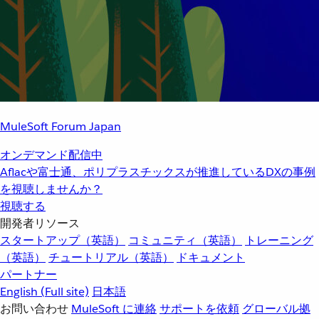
MuleSoft Forum Japan
オンデマンド配信中
Aflacや富士通、ポリプラスチックスが推進しているDXの事例
を視聴しませんか？
視聴する
開発者リソース
スタートアップ（英語）
コミュニティ（英語）
トレーニング
（英語）
チュートリアル（英語）
ドキュメント
パートナー
English
(Full site)
日本語
お問い合わせ
MuleSoft に連絡
サポートを依頼
グローバル拠