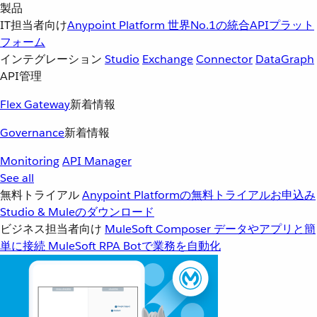
製品
IT担当者向け
Anypoint Platform
世界No.1の統合APIプラット
フォーム
インテグレーション
Studio
Exchange
Connector
DataGraph
API管理
Flex Gateway
新着情報
Governance
新着情報
Monitoring
API Manager
See all
無料トライアル
Anypoint Platformの無料トライアルお申込み
Studio & Muleのダウンロード
ビジネス担当者向け
MuleSoft Composer
データやアプリと簡
単に接続
MuleSoft RPA
Botで業務を自動化