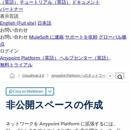
（英語）
チュートリアル（英語）
ドキュメント
パートナー
表示言語
English
(Full site)
日本語
お問い合わせ
お問い合わせ
MuleSoft に連絡
サポートを依頼
グローバル拠
点
ログイン
Anypoint Platform（英語）
ヘルプセンター（英語）
無料トライアル
CloudHub 2.0
Anypoint Platform へのネットワークの拡張
非
Copy as Markdown
非公開スペースの作成
ネットワークを Anypoint Platform に拡張するには、