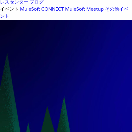
レスセンター
ブログ
イベント
MuleSoft CONNECT
MuleSoft Meetup
その他イベ
ント