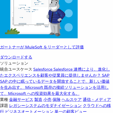
ガートナーが MuleSoft をリーダーとして評価
ダウンロードする
ソリューション
統合ユースケース
Salesforce
Salesforce 連携により、進化し
たエクスペリエンスを顧客や従業員に提供しませんか？
SAP
SAP の中に眠っているデータを開放することで、新しい価値
を生み出す。
Microsoft
既存の接続ソリューションを活用し
て、Microsoft への投資効果を最大化する。
業種
金融サービス
製造
小売
保険
ヘルスケア
通信・メディア
課題
レガシーシステムのモダナイゼーション
クラウドへの移
行
ビジネスオートメーション
単一の顧客ビュー