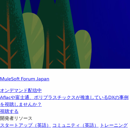
MuleSoft Forum Japan
オンデマンド配信中
Aflacや富士通、ポリプラスチックスが推進しているDXの事例
を視聴しませんか？
視聴する
開発者リソース
スタートアップ（英語）
コミュニティ（英語）
トレーニング