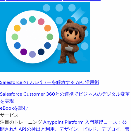
Salesforce のフルパワーを解放する API 活用術
Salesforce Customer 360との連携でビジネスのデジタル変革
を実現
eBookを読む
サービス
注目のトレーニング
Anypoint Platform 入門
基礎コース：公
開されたAPIの検出と利用、デザイン、ビルド、デプロイ、管