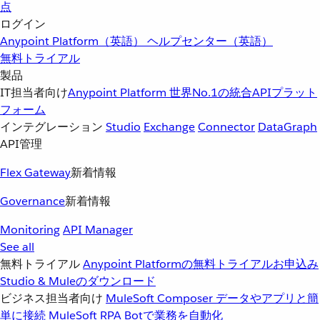
点
ログイン
Anypoint Platform（英語）
ヘルプセンター（英語）
無料トライアル
製品
IT担当者向け
Anypoint Platform
世界No.1の統合APIプラット
フォーム
インテグレーション
Studio
Exchange
Connector
DataGraph
API管理
Flex Gateway
新着情報
Governance
新着情報
Monitoring
API Manager
See all
無料トライアル
Anypoint Platformの無料トライアルお申込み
Studio & Muleのダウンロード
ビジネス担当者向け
MuleSoft Composer
データやアプリと簡
単に接続
MuleSoft RPA
Botで業務を自動化