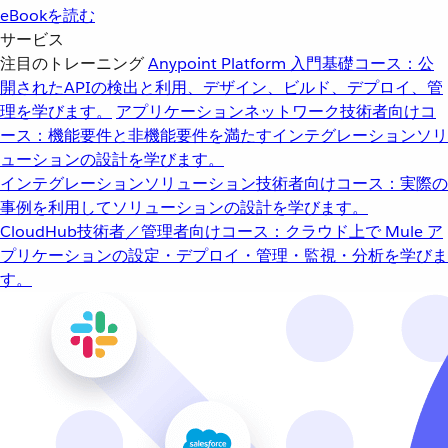
eBookを読む
サービス
注目のトレーニング
Anypoint Platform 入門
基礎コース：公
開されたAPIの検出と利用、デザイン、ビルド、デプロイ、管
理を学びます。
アプリケーションネットワーク
技術者向けコ
ース：機能要件と非機能要件を満たすインテグレーションソリ
ューションの設計を学びます。
インテグレーションソリューション
技術者向けコース：実際の
事例を利用してソリューションの設計を学びます。
CloudHub
技術者／管理者向けコース：クラウド上で Mule ア
プリケーションの設定・デプロイ・管理・監視・分析を学びま
す。