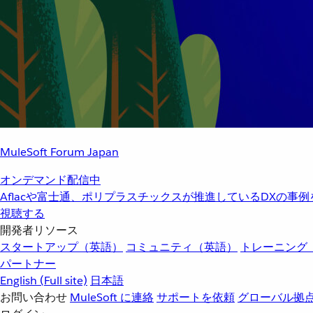
MuleSoft Forum Japan
オンデマンド配信中
Aflacや富士通、ポリプラスチックスが推進しているDXの事
視聴する
開発者リソース
スタートアップ（英語）
コミュニティ（英語）
トレーニング
パートナー
English
(Full site)
日本語
お問い合わせ
MuleSoft に連絡
サポートを依頼
グローバル拠