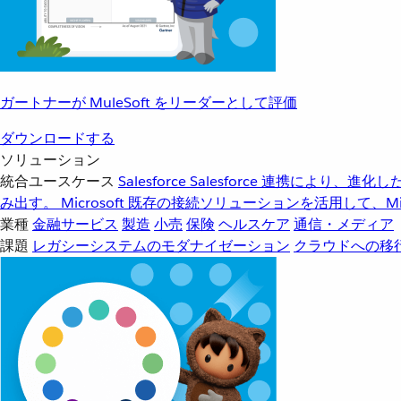
ガートナーが MuleSoft をリーダーとして評価
ダウンロードする
ソリューション
統合ユースケース
Salesforce
Salesforce 連携により、
み出す。
Microsoft
既存の接続ソリューションを活用して、Mic
業種
金融サービス
製造
小売
保険
ヘルスケア
通信・メディア
課題
レガシーシステムのモダナイゼーション
クラウドへの移