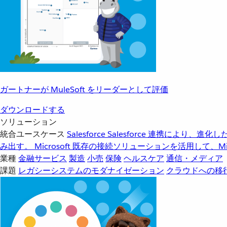
ガートナーが MuleSoft をリーダーとして評価
ダウンロードする
ソリューション
統合ユースケース
Salesforce
Salesforce 連携により、
み出す。
Microsoft
既存の接続ソリューションを活用して、Mic
業種
金融サービス
製造
小売
保険
ヘルスケア
通信・メディア
課題
レガシーシステムのモダナイゼーション
クラウドへの移