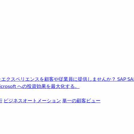
進化したエクスペリエンスを顧客や従業員に提供しませんか？
SAP
S
rosoft への投資効果を最大化する。
行
ビジネスオートメーション
単一の顧客ビュー