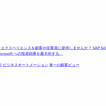
進化したエクスペリエンスを顧客や従業員に提供しませんか？
SAP
S
rosoft への投資効果を最大化する。
行
ビジネスオートメーション
単一の顧客ビュー