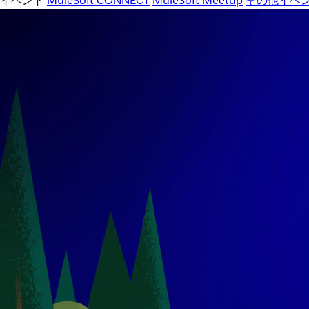
イベント
MuleSoft CONNECT
MuleSoft Meetup
その他イベ