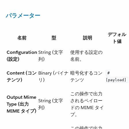
パラメーター
デフォル
名前
型
説明
ト値
Configuration
String (文字
使用する設定の
(設定)
列)
名前。
Content (コン
Binary (バイナ
暗号化するコン
#
テンツ)
リ)
テンツ
[payload]
この操作で出力
Output Mime
String (文字
されるペイロー
Type (出力
列)
ドの MIME タイ
MIME タイプ)
プ。
この操作で出力