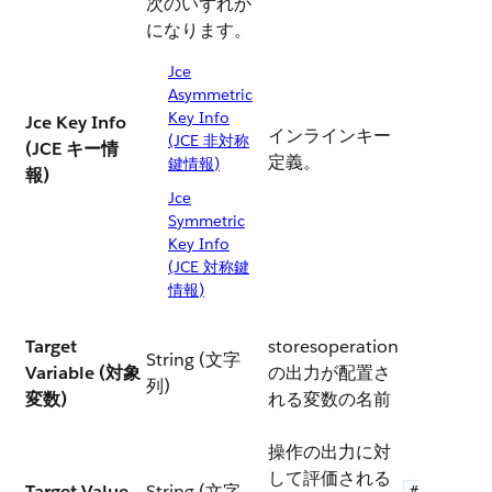
次のいずれか
になります。
Jce
Asymmetric
Key Info
Jce Key Info
インラインキー
(JCE 非対称
(JCE キー情
定義。
鍵情報)
報)
Jce
Symmetric
Key Info
(JCE 対称鍵
情報)
Target
storesoperation
String (文字
Variable (対象
の出力が配置さ
列)
変数)
れる変数の名前
操作の出力に対
して評価される
Target Value
String (文字
#