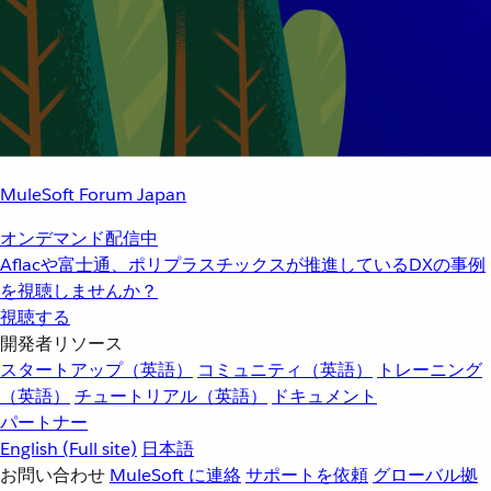
MuleSoft Forum Japan
オンデマンド配信中
Aflacや富士通、ポリプラスチックスが推進しているDXの事例
を視聴しませんか？
視聴する
開発者リソース
スタートアップ（英語）
コミュニティ（英語）
トレーニング
（英語）
チュートリアル（英語）
ドキュメント
パートナー
English
(Full site)
日本語
お問い合わせ
MuleSoft に連絡
サポートを依頼
グローバル拠