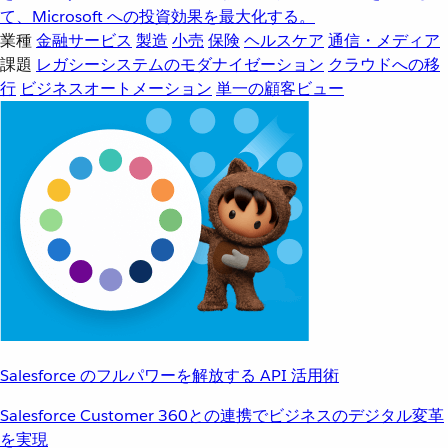
て、Microsoft への投資効果を最大化する。
業種
金融サービス
製造
小売
保険
ヘルスケア
通信・メディア
課題
レガシーシステムのモダナイゼーション
クラウドへの移
行
ビジネスオートメーション
単一の顧客ビュー
Salesforce のフルパワーを解放する API 活用術
Salesforce Customer 360との連携でビジネスのデジタル変革
を実現