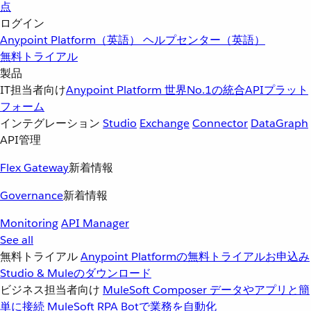
点
ログイン
Anypoint Platform（英語）
ヘルプセンター（英語）
無料トライアル
製品
IT担当者向け
Anypoint Platform
世界No.1の統合APIプラット
フォーム
インテグレーション
Studio
Exchange
Connector
DataGraph
API管理
Flex Gateway
新着情報
Governance
新着情報
Monitoring
API Manager
See all
無料トライアル
Anypoint Platformの無料トライアルお申込み
Studio & Muleのダウンロード
ビジネス担当者向け
MuleSoft Composer
データやアプリと簡
単に接続
MuleSoft RPA
Botで業務を自動化