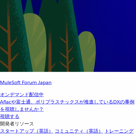
MuleSoft Forum Japan
オンデマンド配信中
Aflacや富士通、ポリプラスチックスが推進しているDXの事例
を視聴しませんか？
視聴する
開発者リソース
スタートアップ（英語）
コミュニティ（英語）
トレーニング