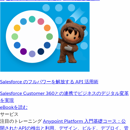
Salesforce のフルパワーを解放する API 活用術
Salesforce Customer 360との連携でビジネスのデジタル変革
を実現
eBookを読む
サービス
注目のトレーニング
Anypoint Platform 入門
基礎コース：公
開されたAPIの検出と利用、デザイン、ビルド、デプロイ、管