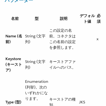
パラメーター
デフォル
必
名前
型
説明
ト値
須
この設定の名
Name (名
String (文字
前。コネクタは
x
前)
列)
この名前の設定
を参照します。
Keystore
String (文字
キーストアファ
(キースト
列)
イルへのパス。
ア)
Enumeration
(列挙)。次の
いずれかにな
ります。
キーストアの種
Type (型)
JKS
別。