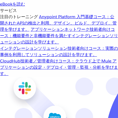
eBookを読む
サービス
注目のトレーニング
Anypoint Platform 入門
基礎コース：公
開されたAPIの検出と利用、デザイン、ビルド、デプロイ、管
理を学びます。
アプリケーションネットワーク
技術者向けコ
ース：機能要件と非機能要件を満たすインテグレーションソリ
ューションの設計を学びます。
インテグレーションソリューション
技術者向けコース：実際の
事例を利用してソリューションの設計を学びます。
CloudHub
技術者／管理者向けコース：クラウド上で Mule ア
プリケーションの設定・デプロイ・管理・監視・分析を学びま
す。