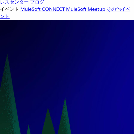
レスセンター
ブログ
イベント
MuleSoft CONNECT
MuleSoft Meetup
その他イベ
ント