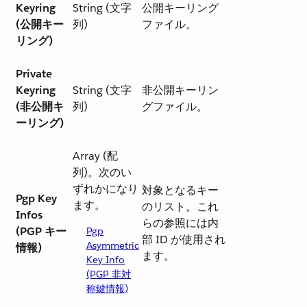
Keyring
String (文字
公開キーリング
(公開キー
列)
ファイル。
リング)
Private
Keyring
String (文字
非公開キーリン
(非公開キ
列)
グファイル。
ーリング)
Array (配
列)。次のい
ずれかになり
対象となるキー
Pgp Key
ます。
のリスト。これ
Infos
らの参照には内
(PGP キー
Pgp
部 ID が使用され
Asymmetric
情報)
ます。
Key Info
(PGP 非対
称鍵情報)