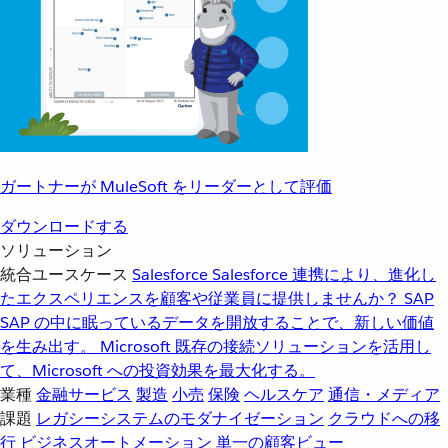
ガートナーが MuleSoft をリーダーとして評価
ダウンロードする
ソリューション
統合ユースケース
Salesforce
Salesforce 連携により、進化し
たエクスペリエンスを顧客や従業員に提供しませんか？
SAP
SAP の中に眠っているデータを開放することで、新しい価値
を生み出す。
Microsoft
既存の接続ソリューションを活用し
て、Microsoft への投資効果を最大化する。
業種
金融サービス
製造
小売
保険
ヘルスケア
通信・メディア
課題
レガシーシステムのモダナイゼーション
クラウドへの移
行
ビジネスオートメーション
単一の顧客ビュー