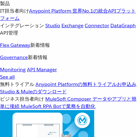
製品
IT担当者向け
Anypoint Platform
世界No.1の統合APIプラット
フォーム
インテグレーション
Studio
Exchange
Connector
DataGraph
API管理
Flex Gateway
新着情報
Governance
新着情報
Monitoring
API Manager
See all
無料トライアル
Anypoint Platformの無料トライアルお申込み
Studio & Muleのダウンロード
ビジネス担当者向け
MuleSoft Composer
データやアプリと簡
単に接続
MuleSoft RPA
Botで業務を自動化