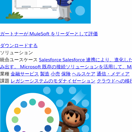
ガートナーが MuleSoft をリーダーとして評価
ダウンロードする
ソリューション
統合ユースケース
Salesforce
Salesforce 連携により、
み出す。
Microsoft
既存の接続ソリューションを活用して、Mic
業種
金融サービス
製造
小売
保険
ヘルスケア
通信・メディア
課題
レガシーシステムのモダナイゼーション
クラウドへの移