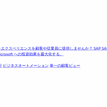
進化したエクスペリエンスを顧客や従業員に提供しませんか？
SAP
S
rosoft への投資効果を最大化する。
行
ビジネスオートメーション
単一の顧客ビュー