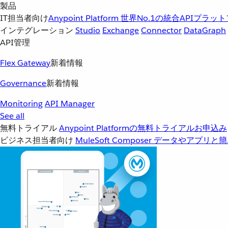
製品
IT担当者向け
Anypoint Platform
世界No.1の統合APIプラッ
インテグレーション
Studio
Exchange
Connector
DataGraph
API管理
Flex Gateway
新着情報
Governance
新着情報
Monitoring
API Manager
See all
無料トライアル
Anypoint Platformの無料トライアルお申込み
ビジネス担当者向け
MuleSoft Composer
データやアプリと簡