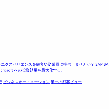
進化したエクスペリエンスを顧客や従業員に提供しませんか？
SAP
S
rosoft への投資効果を最大化する。
行
ビジネスオートメーション
単一の顧客ビュー