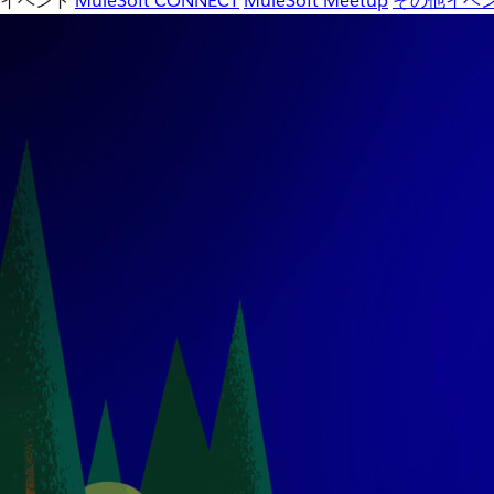
イベント
MuleSoft CONNECT
MuleSoft Meetup
その他イベ