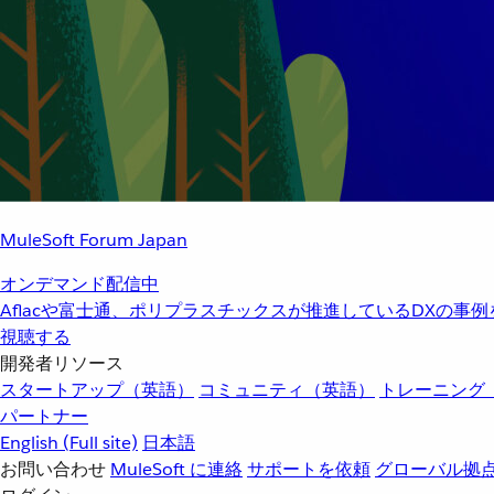
MuleSoft Forum Japan
オンデマンド配信中
Aflacや富士通、ポリプラスチックスが推進しているDXの事
視聴する
開発者リソース
スタートアップ（英語）
コミュニティ（英語）
トレーニング
パートナー
English
(Full site)
日本語
お問い合わせ
MuleSoft に連絡
サポートを依頼
グローバル拠