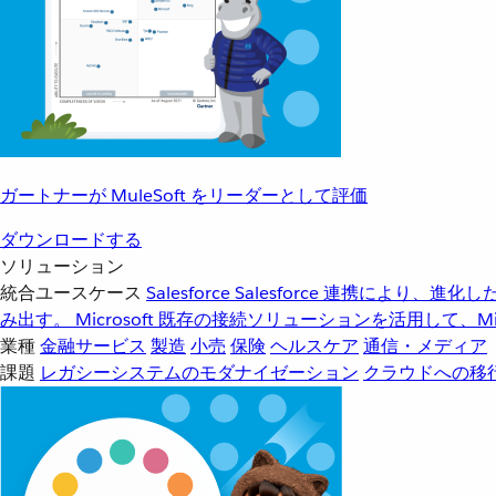
ガートナーが MuleSoft をリーダーとして評価
ダウンロードする
ソリューション
統合ユースケース
Salesforce
Salesforce 連携により、
み出す。
Microsoft
既存の接続ソリューションを活用して、Mic
業種
金融サービス
製造
小売
保険
ヘルスケア
通信・メディア
課題
レガシーシステムのモダナイゼーション
クラウドへの移