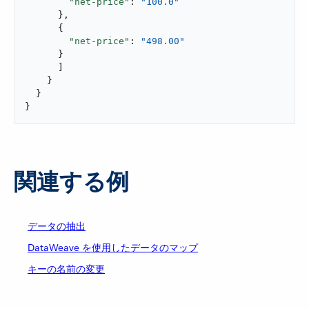
"net-price"
: 
"100.0"
      },

      {

"net-price"
: 
"498.00"
      }

      ]

    }

  }

}
関連する例
データの抽出
DataWeave を使用したデータのマップ
キーの名前の変更