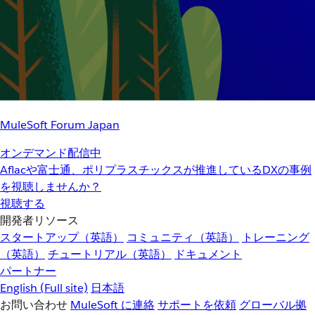
MuleSoft Forum Japan
オンデマンド配信中
Aflacや富士通、ポリプラスチックスが推進しているDXの事例
を視聴しませんか？
視聴する
開発者リソース
スタートアップ（英語）
コミュニティ（英語）
トレーニング
（英語）
チュートリアル（英語）
ドキュメント
パートナー
English
(Full site)
日本語
お問い合わせ
MuleSoft に連絡
サポートを依頼
グローバル拠