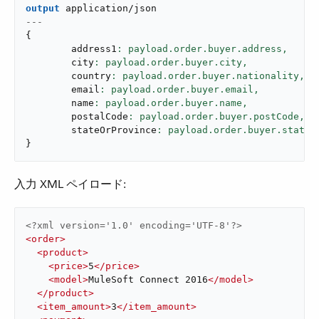
output
application/json
---
{
        address1
: payload.order.buyer.address,
        city
: payload.order.buyer.city,
        country
: payload.order.buyer.nationality,
        email
: payload.order.buyer.email,
        name
: payload.order.buyer.name,
        postalCode
: payload.order.buyer.postCode,
        stateOrProvince
}
入力 XML ペイロード:
<?xml version='1.0' encoding='UTF-8'?>
<
order
>
<
product
>
<
price
>
5
</
price
>
<
model
>
MuleSoft Connect 2016
</
model
>
</
product
>
<
item_amount
>
3
</
item_amount
>