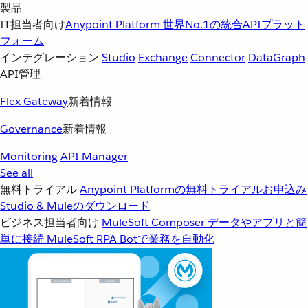
製品
IT担当者向け
Anypoint Platform
世界No.1の統合APIプラット
フォーム
インテグレーション
Studio
Exchange
Connector
DataGraph
API管理
Flex Gateway
新着情報
Governance
新着情報
Monitoring
API Manager
See all
無料トライアル
Anypoint Platformの無料トライアルお申込み
Studio & Muleのダウンロード
ビジネス担当者向け
MuleSoft Composer
データやアプリと簡
単に接続
MuleSoft RPA
Botで業務を自動化