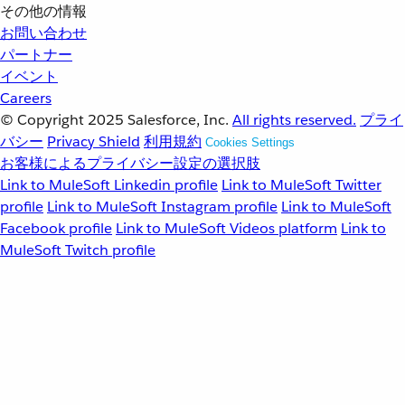
その他の情報
お問い合わせ
パートナー
イベント
Careers
© Copyright 2025
Salesforce, Inc.
All rights reserved.
プライ
バシー
Privacy Shield
利用規約
Cookies Settings
お客様によるプライバシー設定の選択肢
Link to MuleSoft Linkedin profile
Link to MuleSoft Twitter
profile
Link to MuleSoft Instagram profile
Link to MuleSoft
Facebook profile
Link to MuleSoft Videos platform
Link to
MuleSoft Twitch profile