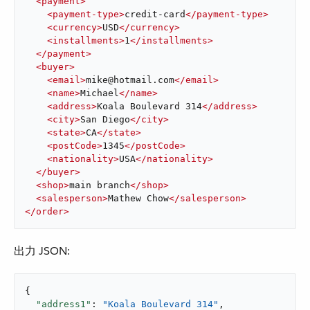
<
payment
>
<
payment-type
>
credit-card
</
payment-type
>
<
currency
>
USD
</
currency
>
<
installments
>
1
</
installments
>
</
payment
>
<
buyer
>
<
email
>
mike@hotmail.com
</
email
>
<
name
>
Michael
</
name
>
<
address
>
Koala Boulevard 314
</
address
>
<
city
>
San Diego
</
city
>
<
state
>
CA
</
state
>
<
postCode
>
1345
</
postCode
>
<
nationality
>
USA
</
nationality
>
</
buyer
>
<
shop
>
main branch
</
shop
>
<
salesperson
>
Mathew Chow
</
salesperson
>
</
order
>
出力 JSON:
{

"address1"
: 
"Koala Boulevard 314"
,
