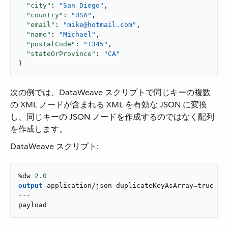
"city"
: 
"San Diego"
,

"country"
: 
"USA"
,

"email"
: 
"mike@hotmail.com"
,

"name"
: 
"Michael"
,

"postalCode"
: 
"1345"
,

"stateOrProvince"
: 
"CA"
}
次の例では、DataWeave スクリプトで同じキーの複数
の XML ノードが含まれる XML を有効な JSON に変換
し、同じキーの JSON ノードを作成するのではなく配列
を作成します。
DataWeave スクリプト:
%dw 
2.0
output
application/json
 duplicateKeyAsArray
=
true
---
payload