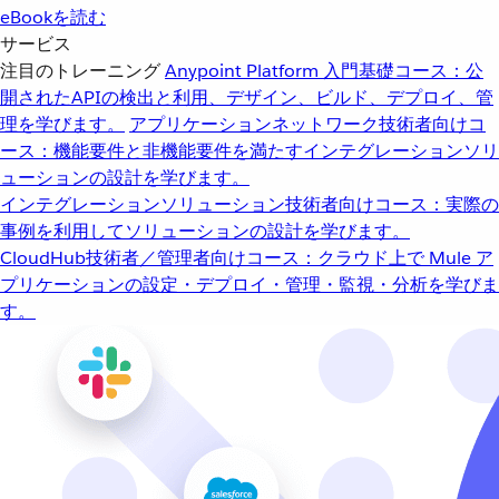
eBookを読む
サービス
注目のトレーニング
Anypoint Platform 入門
基礎コース：公
開されたAPIの検出と利用、デザイン、ビルド、デプロイ、管
理を学びます。
アプリケーションネットワーク
技術者向けコ
ース：機能要件と非機能要件を満たすインテグレーションソリ
ューションの設計を学びます。
インテグレーションソリューション
技術者向けコース：実際の
事例を利用してソリューションの設計を学びます。
CloudHub
技術者／管理者向けコース：クラウド上で Mule ア
プリケーションの設定・デプロイ・管理・監視・分析を学びま
す。