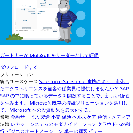
ガートナーが MuleSoft をリーダーとして評価
ダウンロードする
ソリューション
統合ユースケース
Salesforce
Salesforce 連携により、進化し
たエクスペリエンスを顧客や従業員に提供しませんか？
SAP
SAP の中に眠っているデータを開放することで、新しい価値
を生み出す。
Microsoft
既存の接続ソリューションを活用し
て、Microsoft への投資効果を最大化する。
業種
金融サービス
製造
小売
保険
ヘルスケア
通信・メディア
課題
レガシーシステムのモダナイゼーション
クラウドへの移
行
ビジネスオートメーション
単一の顧客ビュー