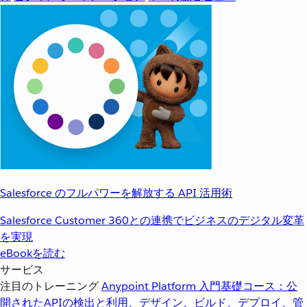
Salesforce のフルパワーを解放する API 活用術
Salesforce Customer 360との連携でビジネスのデジタル変革
を実現
eBookを読む
サービス
注目のトレーニング
Anypoint Platform 入門
基礎コース：公
開されたAPIの検出と利用、デザイン、ビルド、デプロイ、管