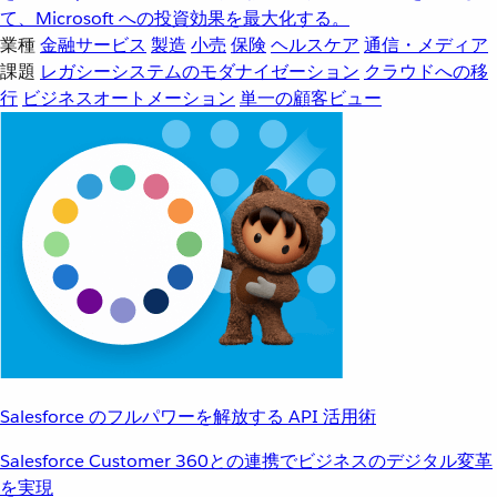
て、Microsoft への投資効果を最大化する。
業種
金融サービス
製造
小売
保険
ヘルスケア
通信・メディア
課題
レガシーシステムのモダナイゼーション
クラウドへの移
行
ビジネスオートメーション
単一の顧客ビュー
Salesforce のフルパワーを解放する API 活用術
Salesforce Customer 360との連携でビジネスのデジタル変革
を実現