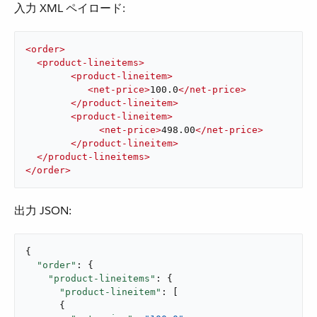
入力 XML ペイロード:
<
order
>
<
product-lineitems
>
<
product-lineitem
>
<
net-price
>
100.0
</
net-price
>
</
product-lineitem
>
<
product-lineitem
>
<
net-price
>
498.00
</
net-price
>
</
product-lineitem
>
</
product-lineitems
>
</
order
>
出力 JSON:
{

"order"
: {

"product-lineitems"
: {

"product-lineitem"
: [

      {
