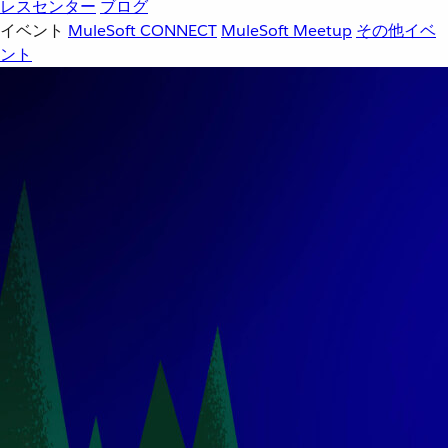
レスセンター
ブログ
イベント
MuleSoft CONNECT
MuleSoft Meetup
その他イベ
ント