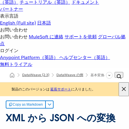
（英語）
チュートリアル（英語）
ドキュメント
パートナー
表示言語
English
(Full site)
日本語
お問い合わせ
お問い合わせ
MuleSoft に連絡
サポートを依頼
グローバル拠
点
ログイン
Anypoint Platform（英語）
ヘルプセンター（英語）
無料トライアル
DataWeave
(2.3)
DataWeave の例
基本変換の実行
製品のこのバージョンは
延長サポート
に入りました。
Copy as Markdown
XML から JSON への変換