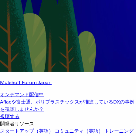
MuleSoft Forum Japan
オンデマンド配信中
Aflacや富士通、ポリプラスチックスが推進しているDXの事例
を視聴しませんか？
視聴する
開発者リソース
スタートアップ（英語）
コミュニティ（英語）
トレーニング