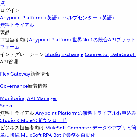
点
ログイン
Anypoint Platform（英語）
ヘルプセンター（英語）
無料トライアル
製品
IT担当者向け
Anypoint Platform
世界No.1の統合APIプラット
フォーム
インテグレーション
Studio
Exchange
Connector
DataGraph
API管理
Flex Gateway
新着情報
Governance
新着情報
Monitoring
API Manager
See all
無料トライアル
Anypoint Platformの無料トライアルお申込み
Studio & Muleのダウンロード
ビジネス担当者向け
MuleSoft Composer
データやアプリと簡
単に接続
MuleSoft RPA
Botで業務を自動化