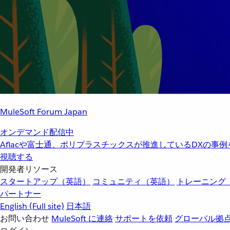
MuleSoft Forum Japan
オンデマンド配信中
Aflacや富士通、ポリプラスチックスが推進しているDXの事
視聴する
開発者リソース
スタートアップ（英語）
コミュニティ（英語）
トレーニング
パートナー
English
(Full site)
日本語
お問い合わせ
MuleSoft に連絡
サポートを依頼
グローバル拠