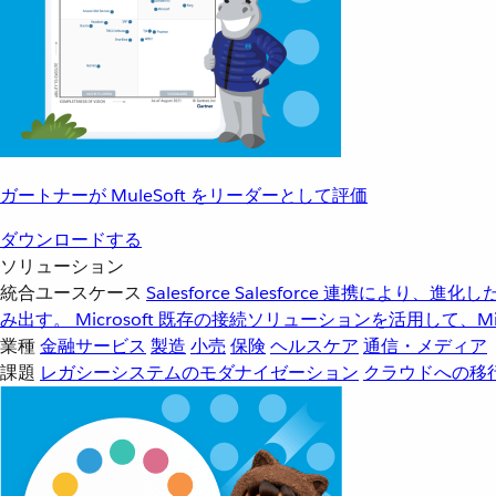
ガートナーが MuleSoft をリーダーとして評価
ダウンロードする
ソリューション
統合ユースケース
Salesforce
Salesforce 連携により、
み出す。
Microsoft
既存の接続ソリューションを活用して、Mic
業種
金融サービス
製造
小売
保険
ヘルスケア
通信・メディア
課題
レガシーシステムのモダナイゼーション
クラウドへの移