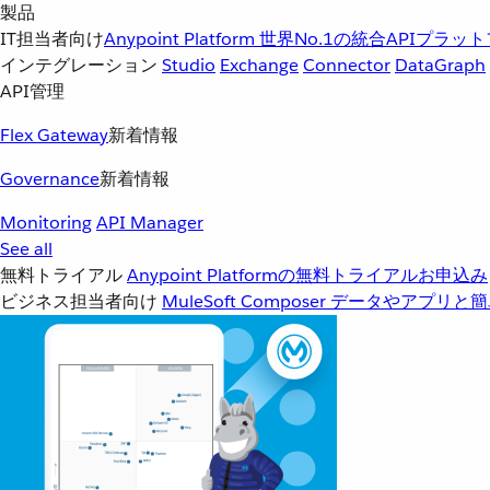
製品
IT担当者向け
Anypoint Platform
世界No.1の統合APIプラッ
インテグレーション
Studio
Exchange
Connector
DataGraph
API管理
Flex Gateway
新着情報
Governance
新着情報
Monitoring
API Manager
See all
無料トライアル
Anypoint Platformの無料トライアルお申込み
ビジネス担当者向け
MuleSoft Composer
データやアプリと簡