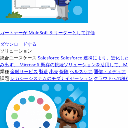
ガートナーが MuleSoft をリーダーとして評価
ダウンロードする
ソリューション
統合ユースケース
Salesforce
Salesforce 連携により、
み出す。
Microsoft
既存の接続ソリューションを活用して、Mic
業種
金融サービス
製造
小売
保険
ヘルスケア
通信・メディア
課題
レガシーシステムのモダナイゼーション
クラウドへの移