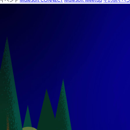
イベント
MuleSoft CONNECT
MuleSoft Meetup
その他イベ