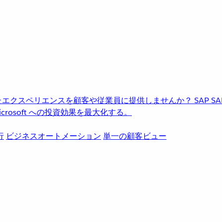
進化したエクスペリエンスを顧客や従業員に提供しませんか？
SAP
S
rosoft への投資効果を最大化する。
行
ビジネスオートメーション
単一の顧客ビュー