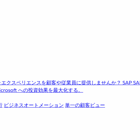
進化したエクスペリエンスを顧客や従業員に提供しませんか？
SAP
S
rosoft への投資効果を最大化する。
行
ビジネスオートメーション
単一の顧客ビュー