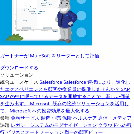
ガートナーが MuleSoft をリーダーとして評価
ダウンロードする
ソリューション
統合ユースケース
Salesforce
Salesforce 連携により、進化し
たエクスペリエンスを顧客や従業員に提供しませんか？
SAP
SAP の中に眠っているデータを開放することで、新しい価値
を生み出す。
Microsoft
既存の接続ソリューションを活用し
て、Microsoft への投資効果を最大化する。
業種
金融サービス
製造
小売
保険
ヘルスケア
通信・メディア
課題
レガシーシステムのモダナイゼーション
クラウドへの移
行
ビジネスオートメーション
単一の顧客ビュー