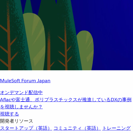
MuleSoft Forum Japan
オンデマンド配信中
Aflacや富士通、ポリプラスチックスが推進しているDXの事例
を視聴しませんか？
視聴する
開発者リソース
スタートアップ（英語）
コミュニティ（英語）
トレーニング