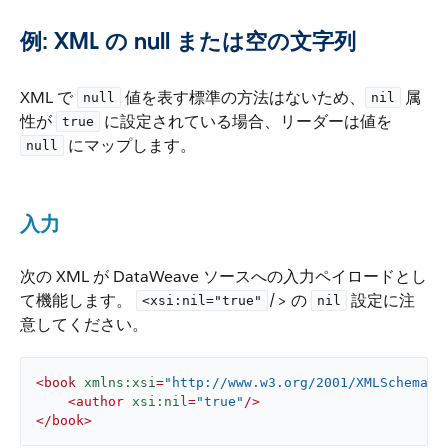
例: XML の null または空の文字列
XML で ​
​ 値を表す標準の方法はないため、​
​ 属
null
nil
性が ​
​ に設定されている場合、リーダーは値を ​
true
​ にマップします。
null
入力
次の XML が DataWeave ソースへの入力ペイロードとし
て機能します。
​/> の ​
​ 設定に注
<xsi:nil="true"
nil
意してください。
<
book
xmlns:xsi
=
"http://www.w3.org/2001/XMLSchema-i
<
author
xsi:nil
=
"true"
/>
</
book
>