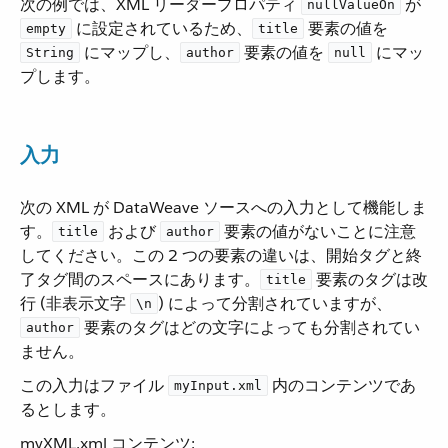
次の例では、XML リーダープロパティ ​
​ が ​
nullValueOn
​ に設定されているため、​
​ 要素の値を ​
empty
title
​ にマップし、​
​ 要素の値を ​
​ にマッ
String
author
null
プします。
入力
次の XML が DataWeave ソースへの入力として機能しま
す。​
​ および ​
​ 要素の値がないことに注意
title
author
してください。この 2 つの要素の違いは、開始タグと終
了タグ間のスペースにあります。​
​ 要素のタグは改
title
行 (非表示文字 ​
​) によって分割されていますが、​
\n
​ 要素のタグはどの文字によっても分割されてい
author
ません。
この入力はファイル ​
​ 内のコンテンツであ
myInput.xml
るとします。
myXML.xml コンテンツ: