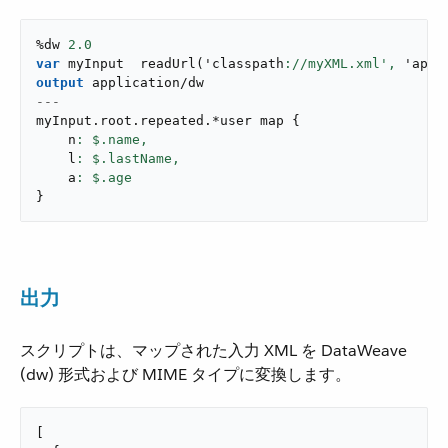
%dw 
2.0
var
 myInput  
readUrl
(
'classpath
://myXML.xml',
 '
appl
output
application/dw
---
myInput
.
root
.
repeated
.
*user map 
{
    n
: $.name,
    l
: $.lastName,
    a
}
出力
スクリプトは、マップされた入力 XML を DataWeave
(dw) 形式および MIME タイプに変換します。
[
