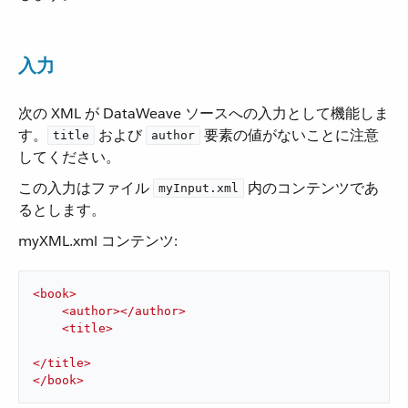
入力
次の XML が DataWeave ソースへの入力として機能しま
す。​
​ および ​
​ 要素の値がないことに注意
title
author
してください。
この入力はファイル ​
​ 内のコンテンツであ
myInput.xml
るとします。
myXML.xml コンテンツ:
<
book
>
<
author
>
</
author
>
<
title
>
</
title
>
</
book
>