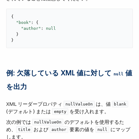
{

"book"
: {

"author"
: 
null
  }

}
例: 欠落している XML 値に対して ​
​ 値
null
を出力
XML リーダープロパティ ​
​ は、値 ​
nullValueOn
blank
(デフォルト) または ​
​ を受け入れます。
empty
次の例では ​
​ のデフォルトを使用するた
nullValueOn
め、​
​ および ​
​ 要素の値を ​
​ にマップ
title
author
null
します。