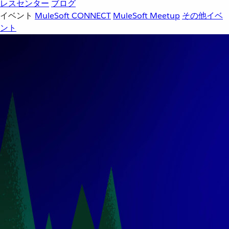
レスセンター
ブログ
イベント
MuleSoft CONNECT
MuleSoft Meetup
その他イベ
ント