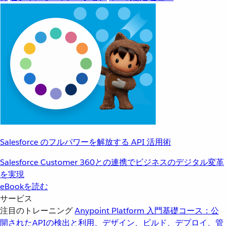
Salesforce のフルパワーを解放する API 活用術
Salesforce Customer 360との連携でビジネスのデジタル変革
を実現
eBookを読む
サービス
注目のトレーニング
Anypoint Platform 入門
基礎コース：公
開されたAPIの検出と利用、デザイン、ビルド、デプロイ、管