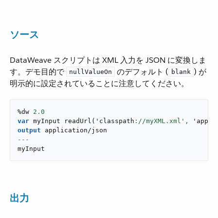
ソース
DataWeave スクリプトは XML 入力を JSON に変換しま
す。デモ目的で ​
​ のデフォルト (​
​) が
nullValueOn
blank
明示的に設定されていることに注意してください。
%dw 
2.0
var
 myInput 
readUrl
(
'classpath
://myXML.xml',
 '
appli
output
application/json
---
myInput
出力