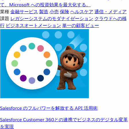
て、Microsoft への投資効果を最大化する。
業種
金融サービス
製造
小売
保険
ヘルスケア
通信・メディア
課題
レガシーシステムのモダナイゼーション
クラウドへの移
行
ビジネスオートメーション
単一の顧客ビュー
Salesforce のフルパワーを解放する API 活用術
Salesforce Customer 360との連携でビジネスのデジタル変革
を実現