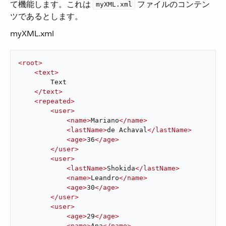
て機能します。これは ​
​ ファイルのコンテン
myXML.xml
ツであるとします。
myXML.xml
<
root
>
<
text
>
        Text

</
text
>
<
repeated
>
<
user
>
<
name
>
Mariano
</
name
>
<
lastName
>
de Achaval
</
lastName
>
<
age
>
36
</
age
>
</
user
>
<
user
>
<
lastName
>
Shokida
</
lastName
>
<
name
>
Leandro
</
name
>
<
age
>
30
</
age
>
</
user
>
<
user
>
<
age
>
29
</
age
>
<
name
>
Ana
</
name
>