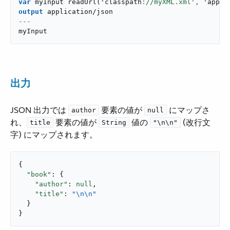
var
 myInput 
readUrl
(
'classpath
://myXML.xml',
 '
appli
output
application/json
---
myInput
出力
JSON 出力では ​
​ 要素の値が ​
​ にマップさ
author
null
れ、​
​ 要素の値が ​
​ 値の ​
​ (改行文
title
String
"\n\n"
字) にマップされます。
{

"book"
: {

"author"
: 
null
,

"title"
: 
"\n\n"
  }

}