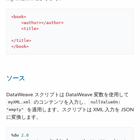
<
book
>
<
author
>
</
author
>
<
title
>
</
title
>
</
book
>
ソース
DataWeave スクリプトは DataWeave 変数を使用して ​
​ のコンテンツを入力し、​
myXML.xml
nullValueOn:
​ を適用します。スクリプトは XML 入力を JSON
"empty"
に変換します。
%dw 
2.0