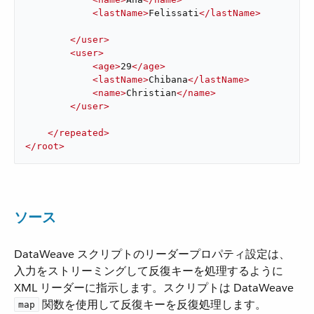
<
lastName
>
Felissati
</
lastName
>
</
user
>
<
user
>
<
age
>
29
</
age
>
<
lastName
>
Chibana
</
lastName
>
<
name
>
Christian
</
name
>
</
user
>
</
repeated
>
</
root
>
ソース
DataWeave スクリプトのリーダープロパティ設定は、
入力をストリーミングして反復キーを処理するように
XML リーダーに指示します。スクリプトは DataWeave ​
​ 関数を使用して反復キーを反復処理します。
map