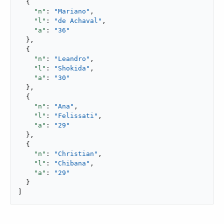
  {

"n"
: 
"Mariano"
,

"l"
: 
"de Achaval"
,

"a"
: 
"36"
  },

  {

"n"
: 
"Leandro"
,

"l"
: 
"Shokida"
,

"a"
: 
"30"
  },

  {

"n"
: 
"Ana"
,

"l"
: 
"Felissati"
,

"a"
: 
"29"
  },

  {

"n"
: 
"Christian"
,

"l"
: 
"Chibana"
,

"a"
: 
"29"
  }

]