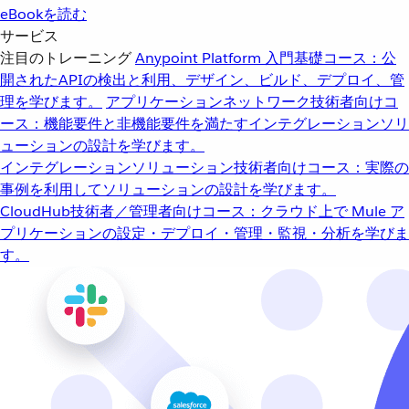
eBookを読む
サービス
注目のトレーニング
Anypoint Platform 入門
基礎コース：公
開されたAPIの検出と利用、デザイン、ビルド、デプロイ、管
理を学びます。
アプリケーションネットワーク
技術者向けコ
ース：機能要件と非機能要件を満たすインテグレーションソリ
ューションの設計を学びます。
インテグレーションソリューション
技術者向けコース：実際の
事例を利用してソリューションの設計を学びます。
CloudHub
技術者／管理者向けコース：クラウド上で Mule ア
プリケーションの設定・デプロイ・管理・監視・分析を学びま
す。