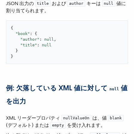
JSON 出力の ​
​ および ​
​ キーは ​
​ 値に
title
author
null
割り当てられます。
{

"book"
: {

"author"
: 
null
,

"title"
: 
null
  }

}
例: 欠落している XML 値に対して ​
​ 値
null
を出力
XML リーダープロパティ ​
​ は、値 ​
nullValueOn
blank
(デフォルト) または ​
​ を受け入れます。
empty