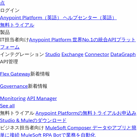
点
ログイン
Anypoint Platform（英語）
ヘルプセンター（英語）
無料トライアル
製品
IT担当者向け
Anypoint Platform
世界No.1の統合APIプラット
フォーム
インテグレーション
Studio
Exchange
Connector
DataGraph
API管理
Flex Gateway
新着情報
Governance
新着情報
Monitoring
API Manager
See all
無料トライアル
Anypoint Platformの無料トライアルお申込み
Studio & Muleのダウンロード
ビジネス担当者向け
MuleSoft Composer
データやアプリと簡
単に接続
MuleSoft RPA
Botで業務を自動化