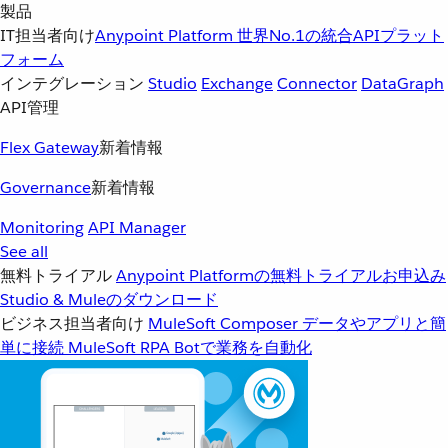
製品
IT担当者向け
Anypoint Platform
世界No.1の統合APIプラット
フォーム
インテグレーション
Studio
Exchange
Connector
DataGraph
API管理
Flex Gateway
新着情報
Governance
新着情報
Monitoring
API Manager
See all
無料トライアル
Anypoint Platformの無料トライアルお申込み
Studio & Muleのダウンロード
ビジネス担当者向け
MuleSoft Composer
データやアプリと簡
単に接続
MuleSoft RPA
Botで業務を自動化