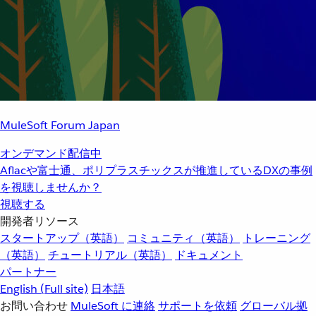
MuleSoft Forum Japan
オンデマンド配信中
Aflacや富士通、ポリプラスチックスが推進しているDXの事例
を視聴しませんか？
視聴する
開発者リソース
スタートアップ（英語）
コミュニティ（英語）
トレーニング
（英語）
チュートリアル（英語）
ドキュメント
パートナー
English
(Full site)
日本語
お問い合わせ
MuleSoft に連絡
サポートを依頼
グローバル拠