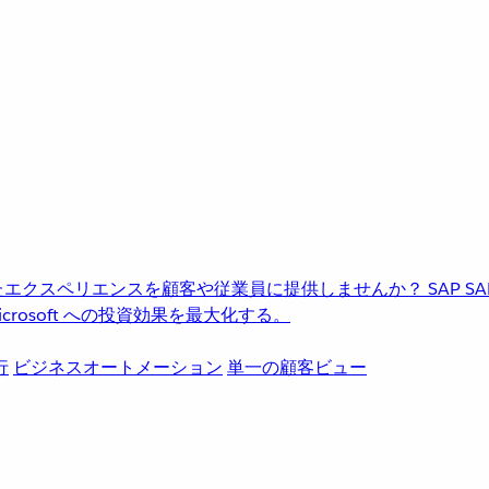
進化したエクスペリエンスを顧客や従業員に提供しませんか？
SAP
S
rosoft への投資効果を最大化する。
行
ビジネスオートメーション
単一の顧客ビュー