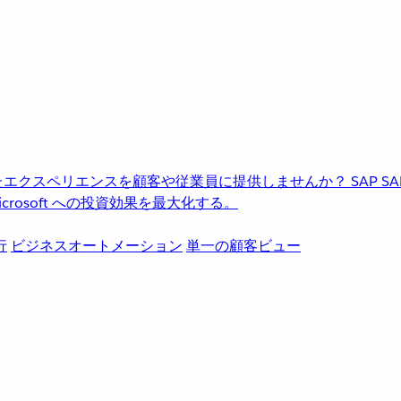
進化したエクスペリエンスを顧客や従業員に提供しませんか？
SAP
S
rosoft への投資効果を最大化する。
行
ビジネスオートメーション
単一の顧客ビュー