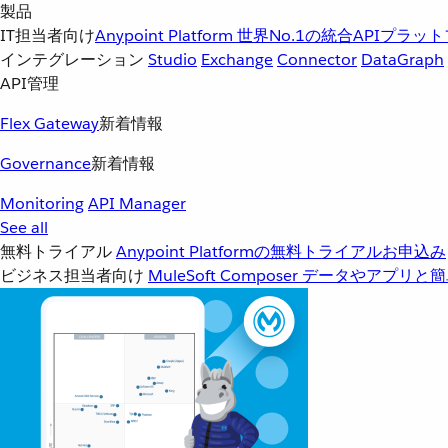
製品
IT担当者向け
Anypoint Platform
世界No.1の統合APIプラッ
インテグレーション
Studio
Exchange
Connector
DataGraph
API管理
Flex Gateway
新着情報
Governance
新着情報
Monitoring
API Manager
See all
無料トライアル
Anypoint Platformの無料トライアルお申込み
ビジネス担当者向け
MuleSoft Composer
データやアプリと簡