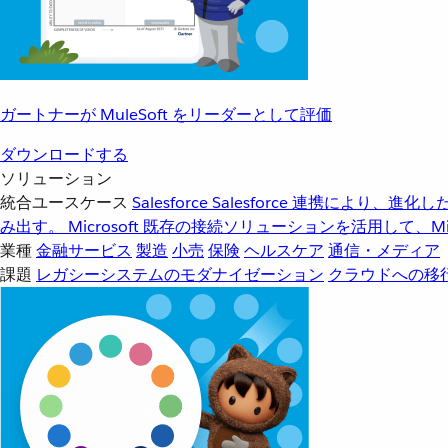
ガートナーが MuleSoft をリーダーとして評価
ダウンロードする
ソリューション
統合ユースケース
Salesforce
Salesforce 連携により、
み出す。
Microsoft
既存の接続ソリューションを活用して、Mic
業種
金融サービス
製造
小売
保険
ヘルスケア
通信・メディア
課題
レガシーシステムのモダナイゼーション
クラウドへの移