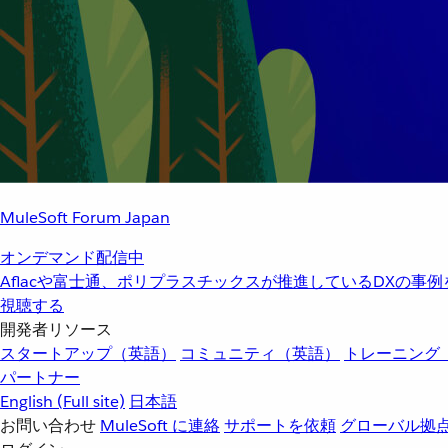
MuleSoft Forum Japan
オンデマンド配信中
Aflacや富士通、ポリプラスチックスが推進しているDXの事
視聴する
開発者リソース
スタートアップ（英語）
コミュニティ（英語）
トレーニング
パートナー
English
(Full site)
日本語
お問い合わせ
MuleSoft に連絡
サポートを依頼
グローバル拠