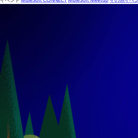
イベント
MuleSoft CONNECT
MuleSoft Meetup
その他イベ