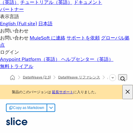
（英語）
チュートリアル（英語）
ドキュメント
パートナー
表示言語
English
(Full site)
日本語
お問い合わせ
お問い合わせ
MuleSoft に連絡
サポートを依頼
グローバル拠
点
ログイン
Anypoint Platform（英語）
ヘルプセンター（英語）
無料トライアル
DataWeave
(2.3)
DataWeave リファレンス
Arrays (dw::core
製品のこのバージョンは
延長サポート
に入りました。
Copy as Markdown
slice