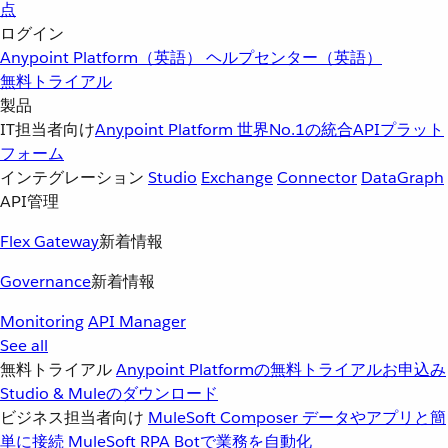
点
ログイン
Anypoint Platform（英語）
ヘルプセンター（英語）
無料トライアル
製品
IT担当者向け
Anypoint Platform
世界No.1の統合APIプラット
フォーム
インテグレーション
Studio
Exchange
Connector
DataGraph
API管理
Flex Gateway
新着情報
Governance
新着情報
Monitoring
API Manager
See all
無料トライアル
Anypoint Platformの無料トライアルお申込み
Studio & Muleのダウンロード
ビジネス担当者向け
MuleSoft Composer
データやアプリと簡
単に接続
MuleSoft RPA
Botで業務を自動化