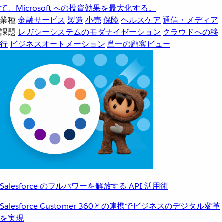
て、Microsoft への投資効果を最大化する。
業種
金融サービス
製造
小売
保険
ヘルスケア
通信・メディア
課題
レガシーシステムのモダナイゼーション
クラウドへの移
行
ビジネスオートメーション
単一の顧客ビュー
Salesforce のフルパワーを解放する API 活用術
Salesforce Customer 360との連携でビジネスのデジタル変革
を実現