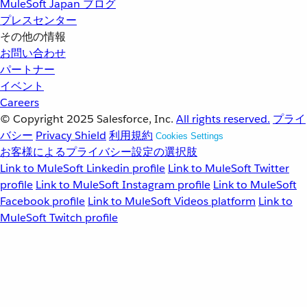
MuleSoft Japan ブログ
プレスセンター
その他の情報
お問い合わせ
パートナー
イベント
Careers
© Copyright 2025
Salesforce, Inc.
All rights reserved.
プライ
バシー
Privacy Shield
利用規約
Cookies Settings
お客様によるプライバシー設定の選択肢
Link to MuleSoft Linkedin profile
Link to MuleSoft Twitter
profile
Link to MuleSoft Instagram profile
Link to MuleSoft
Facebook profile
Link to MuleSoft Videos platform
Link to
MuleSoft Twitch profile