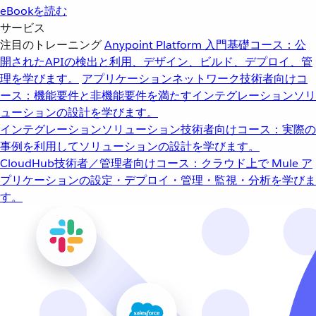
eBookを読む
サービス
注目のトレーニング
Anypoint Platform 入門
基礎コース：公
開されたAPIの検出と利用、デザイン、ビルド、デプロイ、管
理を学びます。
アプリケーションネットワーク
技術者向けコ
ース：機能要件と非機能要件を満たすインテグレーションソリ
ューションの設計を学びます。
インテグレーションソリューション
技術者向けコース：実際の
事例を利用してソリューションの設計を学びます。
CloudHub
技術者／管理者向けコース：クラウド上で Mule ア
プリケーションの設定・デプロイ・管理・監視・分析を学びま
す。