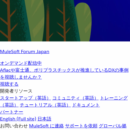
MuleSoft Forum Japan
オンデマンド配信中
Aflacや富士通、ポリプラスチックスが推進しているDXの事例
を視聴しませんか？
視聴する
開発者リソース
スタートアップ（英語）
コミュニティ（英語）
トレーニング
（英語）
チュートリアル（英語）
ドキュメント
パートナー
English
(Full site)
日本語
お問い合わせ
MuleSoft に連絡
サポートを依頼
グローバル拠