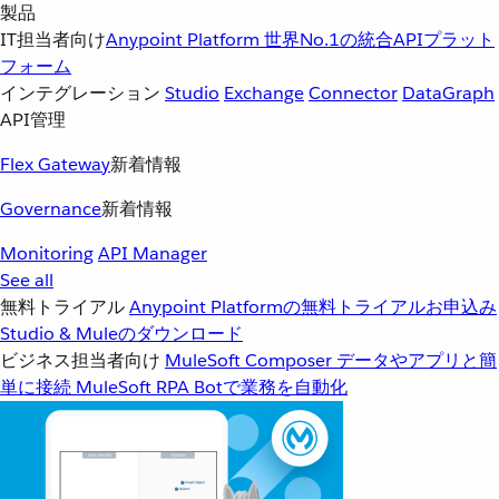
製品
IT担当者向け
Anypoint Platform
世界No.1の統合APIプラット
フォーム
インテグレーション
Studio
Exchange
Connector
DataGraph
API管理
Flex Gateway
新着情報
Governance
新着情報
Monitoring
API Manager
See all
無料トライアル
Anypoint Platformの無料トライアルお申込み
Studio & Muleのダウンロード
ビジネス担当者向け
MuleSoft Composer
データやアプリと簡
単に接続
MuleSoft RPA
Botで業務を自動化