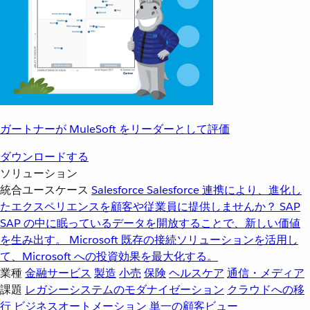
ガートナーが MuleSoft をリーダーとして評価
ダウンロードする
ソリューション
統合ユースケース
Salesforce
Salesforce 連携により、進化し
たエクスペリエンスを顧客や従業員に提供しませんか？
SAP
SAP の中に眠っているデータを開放することで、新しい価値
を生み出す。
Microsoft
既存の接続ソリューションを活用し
て、Microsoft への投資効果を最大化する。
業種
金融サービス
製造
小売
保険
ヘルスケア
通信・メディア
課題
レガシーシステムのモダナイゼーション
クラウドへの移
行
ビジネスオートメーション
単一の顧客ビュー