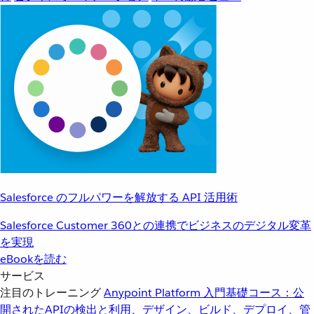
Salesforce のフルパワーを解放する API 活用術
Salesforce Customer 360との連携でビジネスのデジタル変革
を実現
eBookを読む
サービス
注目のトレーニング
Anypoint Platform 入門
基礎コース：公
開されたAPIの検出と利用、デザイン、ビルド、デプロイ、管