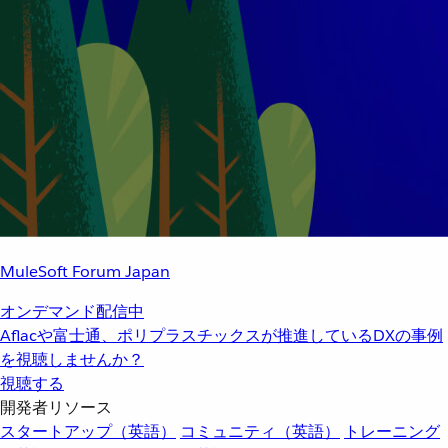
MuleSoft Forum Japan
オンデマンド配信中
Aflacや富士通、ポリプラスチックスが推進しているDXの事例
を視聴しませんか？
視聴する
開発者リソース
スタートアップ（英語）
コミュニティ（英語）
トレーニング