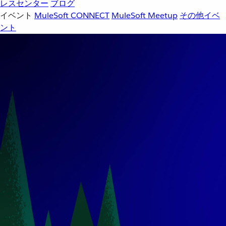
レスセンター
ブログ
イベント
MuleSoft CONNECT
MuleSoft Meetup
その他イベ
ント