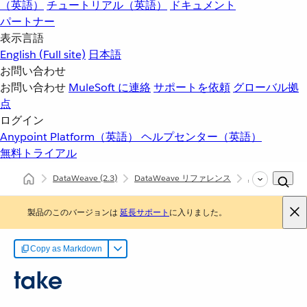
（英語）
チュートリアル（英語）
ドキュメント
パートナー
表示言語
English
(Full site)
日本語
お問い合わせ
お問い合わせ
MuleSoft に連絡
サポートを依頼
グローバル拠
点
ログイン
Anypoint Platform（英語）
ヘルプセンター（英語）
無料トライアル
DataWeave
(2.3)
DataWeave リファレンス
Arrays (dw::core
製品のこのバージョンは
延長サポート
に入りました。
Copy as Markdown
take