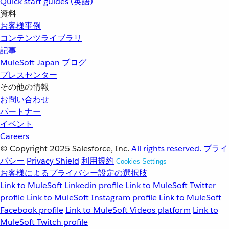
Quick start guides (英語)
資料
お客様事例
コンテンツライブラリ
記事
MuleSoft Japan ブログ
プレスセンター
その他の情報
お問い合わせ
パートナー
イベント
Careers
© Copyright 2025
Salesforce, Inc.
All rights reserved.
プライ
バシー
Privacy Shield
利用規約
Cookies Settings
お客様によるプライバシー設定の選択肢
Link to MuleSoft Linkedin profile
Link to MuleSoft Twitter
profile
Link to MuleSoft Instagram profile
Link to MuleSoft
Facebook profile
Link to MuleSoft Videos platform
Link to
MuleSoft Twitch profile