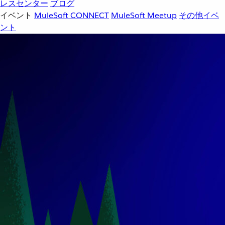
レスセンター
ブログ
イベント
MuleSoft CONNECT
MuleSoft Meetup
その他イベ
ント