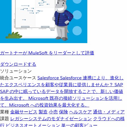
ガートナーが MuleSoft をリーダーとして評価
ダウンロードする
ソリューション
統合ユースケース
Salesforce
Salesforce 連携により、進化し
たエクスペリエンスを顧客や従業員に提供しませんか？
SAP
SAP の中に眠っているデータを開放することで、新しい価値
を生み出す。
Microsoft
既存の接続ソリューションを活用し
て、Microsoft への投資効果を最大化する。
業種
金融サービス
製造
小売
保険
ヘルスケア
通信・メディア
課題
レガシーシステムのモダナイゼーション
クラウドへの移
行
ビジネスオートメーション
単一の顧客ビュー