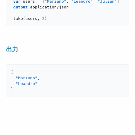
var
 users 
=
[
"Mariano"
,
"Leandro"
,
"Julian"
]
output
application/json
---
take
(
users
,
2
)
出力
[

"Mariano"
,

"Leandro"
]