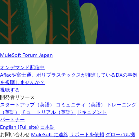
MuleSoft Forum Japan
オンデマンド配信中
Aflacや富士通、ポリプラスチックスが推進しているDXの事例
を視聴しませんか？
視聴する
開発者リソース
スタートアップ（英語）
コミュニティ（英語）
トレーニング
（英語）
チュートリアル（英語）
ドキュメント
パートナー
English
(Full site)
日本語
お問い合わせ
MuleSoft に連絡
サポートを依頼
グローバル拠