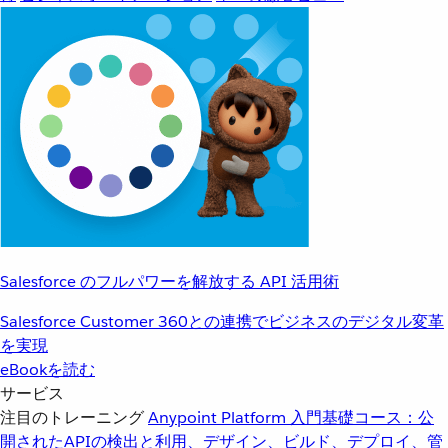
Salesforce のフルパワーを解放する API 活用術
Salesforce Customer 360との連携でビジネスのデジタル変革
を実現
eBookを読む
サービス
注目のトレーニング
Anypoint Platform 入門
基礎コース：公
開されたAPIの検出と利用、デザイン、ビルド、デプロイ、管