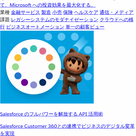
て、Microsoft への投資効果を最大化する。
業種
金融サービス
製造
小売
保険
ヘルスケア
通信・メディア
課題
レガシーシステムのモダナイゼーション
クラウドへの移
行
ビジネスオートメーション
単一の顧客ビュー
Salesforce のフルパワーを解放する API 活用術
Salesforce Customer 360との連携でビジネスのデジタル変革
を実現