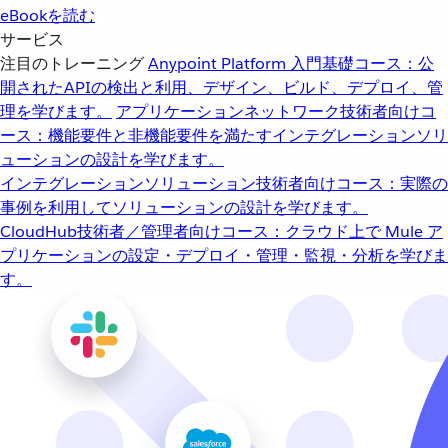
eBookを読む
サービス
注目のトレーニング
Anypoint Platform 入門
基礎コース：公
開されたAPIの検出と利用、デザイン、ビルド、デプロイ、管
理を学びます。
アプリケーションネットワーク
技術者向けコ
ース：機能要件と非機能要件を満たすインテグレーションソリ
ューションの設計を学びます。
インテグレーションソリューション
技術者向けコース：実際の
事例を利用してソリューションの設計を学びます。
CloudHub
技術者／管理者向けコース：クラウド上で Mule ア
プリケーションの設定・デプロイ・管理・監視・分析を学びま
す。