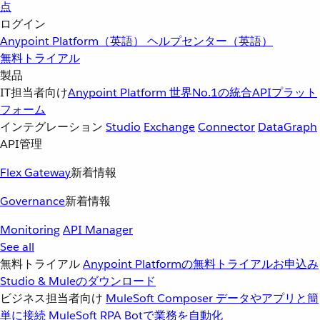
点
ログイン
Anypoint Platform（英語）
ヘルプセンター（英語）
無料トライアル
製品
IT担当者向け
Anypoint Platform
世界No.1の統合APIプラット
フォーム
インテグレーション
Studio
Exchange
Connector
DataGraph
API管理
Flex Gateway
新着情報
Governance
新着情報
Monitoring
API Manager
See all
無料トライアル
Anypoint Platformの無料トライアルお申込み
Studio & Muleのダウンロード
ビジネス担当者向け
MuleSoft Composer
データやアプリと簡
単に接続
MuleSoft RPA
Botで業務を自動化