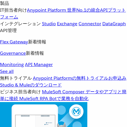
製品
IT担当者向け
Anypoint Platform
世界No.1の統合APIプラット
フォーム
インテグレーション
Studio
Exchange
Connector
DataGraph
API管理
Flex Gateway
新着情報
Governance
新着情報
Monitoring
API Manager
See all
無料トライアル
Anypoint Platformの無料トライアルお申込み
Studio & Muleのダウンロード
ビジネス担当者向け
MuleSoft Composer
データやアプリと簡
単に接続
MuleSoft RPA
Botで業務を自動化