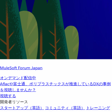
MuleSoft Forum Japan
オンデマンド配信中
Aflacや富士通、ポリプラスチックスが推進しているDXの事例
を視聴しませんか？
視聴する
開発者リソース
スタートアップ（英語）
コミュニティ（英語）
トレーニング