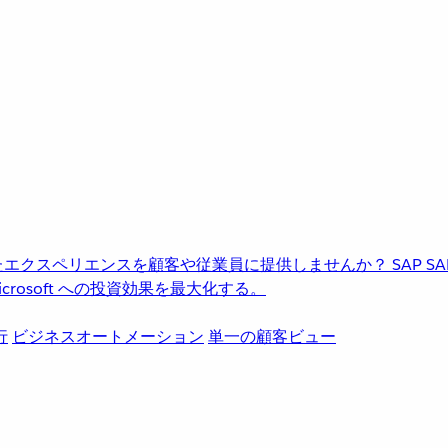
進化したエクスペリエンスを顧客や従業員に提供しませんか？
SAP
S
rosoft への投資効果を最大化する。
行
ビジネスオートメーション
単一の顧客ビュー