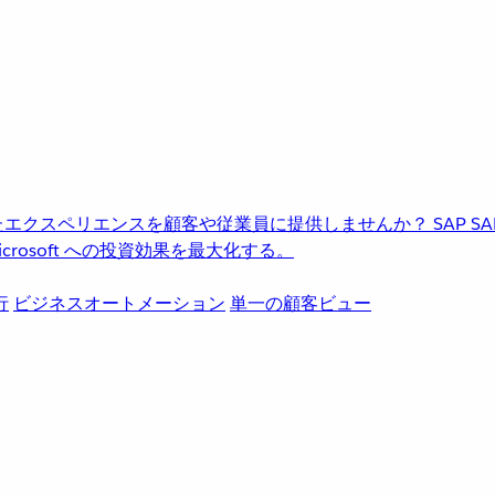
進化したエクスペリエンスを顧客や従業員に提供しませんか？
SAP
S
rosoft への投資効果を最大化する。
行
ビジネスオートメーション
単一の顧客ビュー