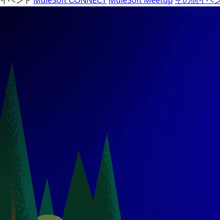
イベント
MuleSoft CONNECT
MuleSoft Meetup
その他イベ