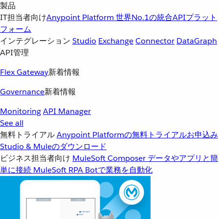
製品
IT担当者向け
Anypoint Platform
世界No.1の統合APIプラット
フォーム
インテグレーション
Studio
Exchange
Connector
DataGraph
API管理
Flex Gateway
新着情報
Governance
新着情報
Monitoring
API Manager
See all
無料トライアル
Anypoint Platformの無料トライアルお申込み
Studio & Muleのダウンロード
ビジネス担当者向け
MuleSoft Composer
データやアプリと簡
単に接続
MuleSoft RPA
Botで業務を自動化