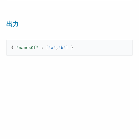
出力
{ 
"namesOf"
 : [
"a"
,
"b"
] }