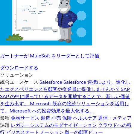
ガートナーが MuleSoft をリーダーとして評価
ダウンロードする
ソリューション
統合ユースケース
Salesforce
Salesforce 連携により、進化し
たエクスペリエンスを顧客や従業員に提供しませんか？
SAP
SAP の中に眠っているデータを開放することで、新しい価値
を生み出す。
Microsoft
既存の接続ソリューションを活用し
て、Microsoft への投資効果を最大化する。
業種
金融サービス
製造
小売
保険
ヘルスケア
通信・メディア
課題
レガシーシステムのモダナイゼーション
クラウドへの移
行
ビジネスオートメーション
単一の顧客ビュー