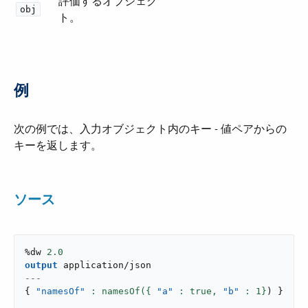
評価するオブジェク
obj
ト。
例
次の例では、入力オブジェクト内のキー - 値ペアからの
キーを返します。
ソース
%dw 
2.0
output
application/json
---
{
"namesOf"
: namesOf({ 
"a"
 : true,
"b"
: 
1
}
)
}