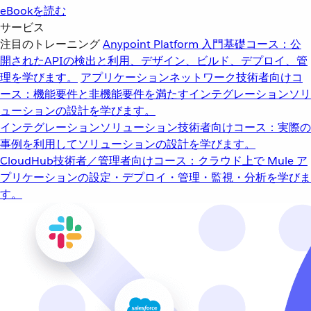
eBookを読む
サービス
注目のトレーニング
Anypoint Platform 入門
基礎コース：公
開されたAPIの検出と利用、デザイン、ビルド、デプロイ、管
理を学びます。
アプリケーションネットワーク
技術者向けコ
ース：機能要件と非機能要件を満たすインテグレーションソリ
ューションの設計を学びます。
インテグレーションソリューション
技術者向けコース：実際の
事例を利用してソリューションの設計を学びます。
CloudHub
技術者／管理者向けコース：クラウド上で Mule ア
プリケーションの設定・デプロイ・管理・監視・分析を学びま
す。