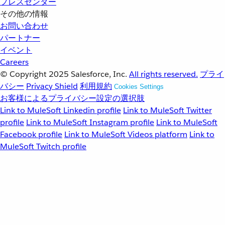
プレスセンター
その他の情報
お問い合わせ
パートナー
イベント
Careers
© Copyright 2025
Salesforce, Inc.
All rights reserved.
プライ
バシー
Privacy Shield
利用規約
Cookies Settings
お客様によるプライバシー設定の選択肢
Link to MuleSoft Linkedin profile
Link to MuleSoft Twitter
profile
Link to MuleSoft Instagram profile
Link to MuleSoft
Facebook profile
Link to MuleSoft Videos platform
Link to
MuleSoft Twitch profile