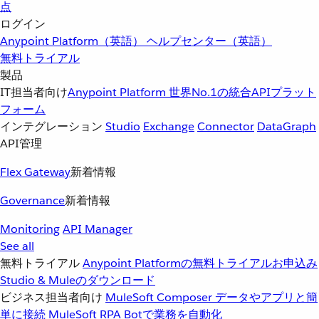
点
ログイン
Anypoint Platform（英語）
ヘルプセンター（英語）
無料トライアル
製品
IT担当者向け
Anypoint Platform
世界No.1の統合APIプラット
フォーム
インテグレーション
Studio
Exchange
Connector
DataGraph
API管理
Flex Gateway
新着情報
Governance
新着情報
Monitoring
API Manager
See all
無料トライアル
Anypoint Platformの無料トライアルお申込み
Studio & Muleのダウンロード
ビジネス担当者向け
MuleSoft Composer
データやアプリと簡
単に接続
MuleSoft RPA
Botで業務を自動化