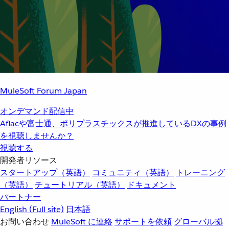
MuleSoft Forum Japan
オンデマンド配信中
Aflacや富士通、ポリプラスチックスが推進しているDXの事例
を視聴しませんか？
視聴する
開発者リソース
スタートアップ（英語）
コミュニティ（英語）
トレーニング
（英語）
チュートリアル（英語）
ドキュメント
パートナー
English
(Full site)
日本語
お問い合わせ
MuleSoft に連絡
サポートを依頼
グローバル拠