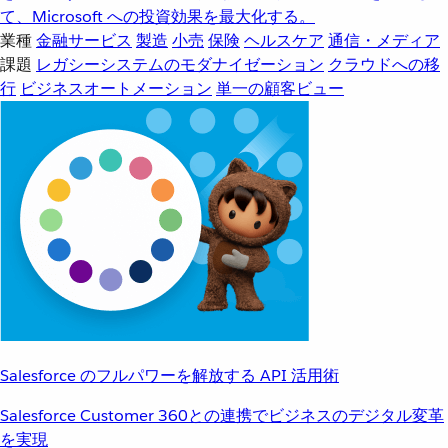
て、Microsoft への投資効果を最大化する。
業種
金融サービス
製造
小売
保険
ヘルスケア
通信・メディア
課題
レガシーシステムのモダナイゼーション
クラウドへの移
行
ビジネスオートメーション
単一の顧客ビュー
Salesforce のフルパワーを解放する API 活用術
Salesforce Customer 360との連携でビジネスのデジタル変革
を実現