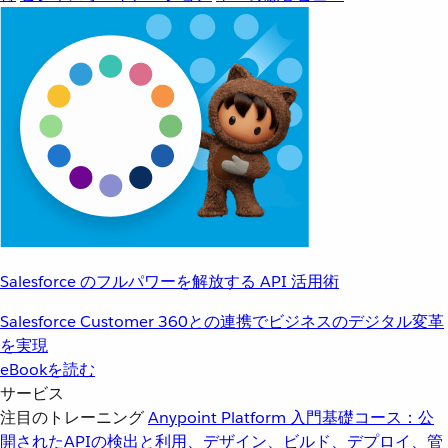
Salesforce のフルパワーを解放する API 活用術
Salesforce Customer 360との連携でビジネスのデジタル変革
を実現
eBookを読む
サービス
注目のトレーニング
Anypoint Platform 入門
基礎コース：公
開されたAPIの検出と利用、デザイン、ビルド、デプロイ、管