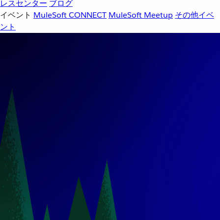
レスセンター
ブログ
イベント
MuleSoft CONNECT
MuleSoft Meetup
その他イベ
ント