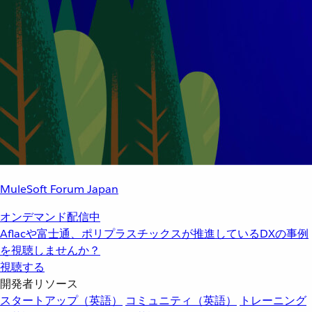
MuleSoft Forum Japan
オンデマンド配信中
Aflacや富士通、ポリプラスチックスが推進しているDXの事例
を視聴しませんか？
視聴する
開発者リソース
スタートアップ（英語）
コミュニティ（英語）
トレーニング