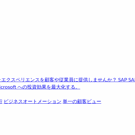
進化したエクスペリエンスを顧客や従業員に提供しませんか？
SAP
S
rosoft への投資効果を最大化する。
行
ビジネスオートメーション
単一の顧客ビュー