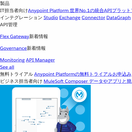
製品
IT担当者向け
Anypoint Platform
世界No.1の統合APIプラッ
インテグレーション
Studio
Exchange
Connector
DataGraph
API管理
Flex Gateway
新着情報
Governance
新着情報
Monitoring
API Manager
See all
無料トライアル
Anypoint Platformの無料トライアルお申込み
ビジネス担当者向け
MuleSoft Composer
データやアプリと簡