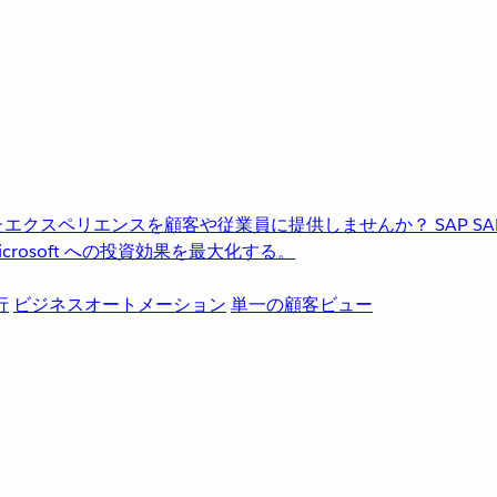
進化したエクスペリエンスを顧客や従業員に提供しませんか？
SAP
S
rosoft への投資効果を最大化する。
行
ビジネスオートメーション
単一の顧客ビュー