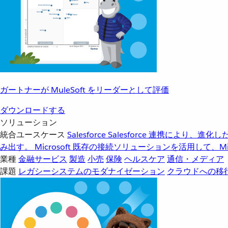
ガートナーが MuleSoft をリーダーとして評価
ダウンロードする
ソリューション
統合ユースケース
Salesforce
Salesforce 連携により、
み出す。
Microsoft
既存の接続ソリューションを活用して、Mic
業種
金融サービス
製造
小売
保険
ヘルスケア
通信・メディア
課題
レガシーシステムのモダナイゼーション
クラウドへの移