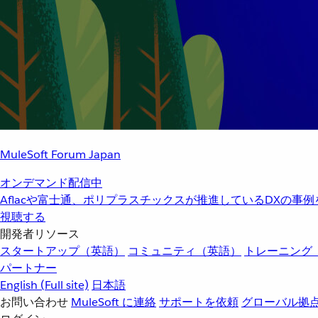
MuleSoft Forum Japan
オンデマンド配信中
Aflacや富士通、ポリプラスチックスが推進しているDXの事
視聴する
開発者リソース
スタートアップ（英語）
コミュニティ（英語）
トレーニング
パートナー
English
(Full site)
日本語
お問い合わせ
MuleSoft に連絡
サポートを依頼
グローバル拠