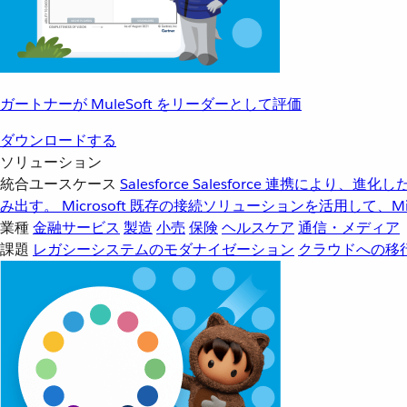
ガートナーが MuleSoft をリーダーとして評価
ダウンロードする
ソリューション
統合ユースケース
Salesforce
Salesforce 連携により、
み出す。
Microsoft
既存の接続ソリューションを活用して、Mic
業種
金融サービス
製造
小売
保険
ヘルスケア
通信・メディア
課題
レガシーシステムのモダナイゼーション
クラウドへの移