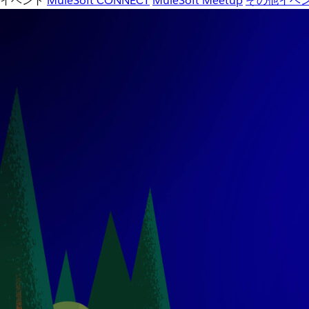
イベント
MuleSoft CONNECT
MuleSoft Meetup
その他イベ