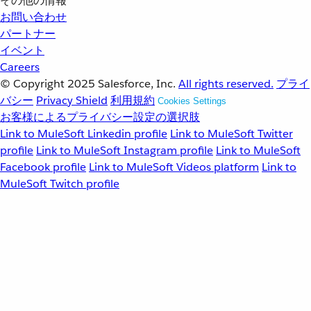
その他の情報
お問い合わせ
パートナー
イベント
Careers
© Copyright 2025
Salesforce, Inc.
All rights reserved.
プライ
バシー
Privacy Shield
利用規約
Cookies Settings
お客様によるプライバシー設定の選択肢
Link to MuleSoft Linkedin profile
Link to MuleSoft Twitter
profile
Link to MuleSoft Instagram profile
Link to MuleSoft
Facebook profile
Link to MuleSoft Videos platform
Link to
MuleSoft Twitch profile