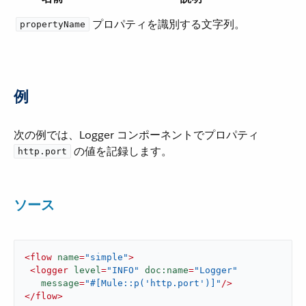
プロパティを識別する文字列。
propertyName
例
次の例では、Logger コンポーネントでプロパティ ​
​ の値を記録します。
http.port
ソース
<
flow
name
=
"simple"
>
<
logger
level
=
"INFO"
doc:name
=
"Logger"
message
=
"#[Mule::p('http.port')]"
/>
</
flow
>