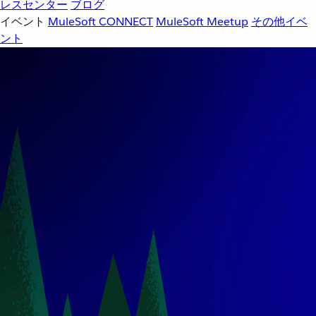
レスセンター
ブログ
イベント
MuleSoft CONNECT
MuleSoft Meetup
その他イベ
ント