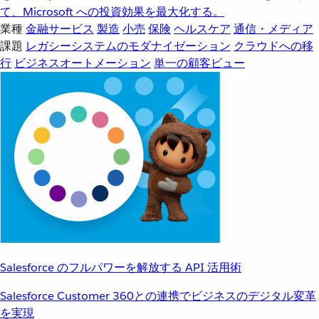
て、Microsoft への投資効果を最大化する。
業種
金融サービス
製造
小売
保険
ヘルスケア
通信・メディア
課題
レガシーシステムのモダナイゼーション
クラウドへの移
行
ビジネスオートメーション
単一の顧客ビュー
Salesforce のフルパワーを解放する API 活用術
Salesforce Customer 360との連携でビジネスのデジタル変革
を実現