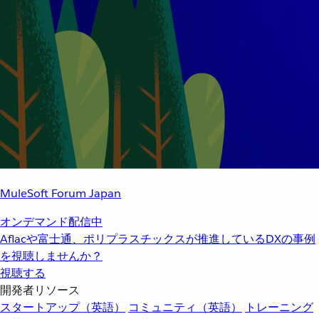
MuleSoft Forum Japan
オンデマンド配信中
Aflacや富士通、ポリプラスチックスが推進しているDXの事例
を視聴しませんか？
視聴する
開発者リソース
スタートアップ（英語）
コミュニティ（英語）
トレーニング