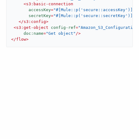
<
s3:basic-connection
accessKey
=
"#[Mule::p('secure::accessKey')]"
secretKey
=
"#[Mule::p('secure::secretKey')]"
/
</
s3:config
>
<
s3:get-object
config-ref
=
"Amazon_S3_Configuration
doc:name
=
"Get object"
/>
</
flow
>