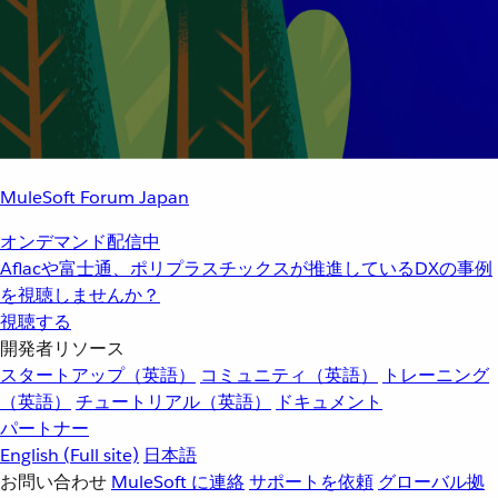
MuleSoft Forum Japan
オンデマンド配信中
Aflacや富士通、ポリプラスチックスが推進しているDXの事例
を視聴しませんか？
視聴する
開発者リソース
スタートアップ（英語）
コミュニティ（英語）
トレーニング
（英語）
チュートリアル（英語）
ドキュメント
パートナー
English
(Full site)
日本語
お問い合わせ
MuleSoft に連絡
サポートを依頼
グローバル拠