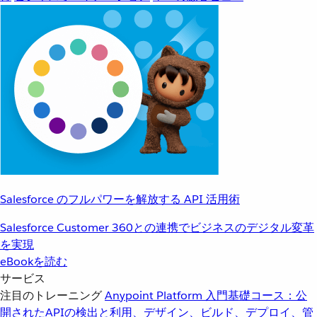
Salesforce のフルパワーを解放する API 活用術
Salesforce Customer 360との連携でビジネスのデジタル変革
を実現
eBookを読む
サービス
注目のトレーニング
Anypoint Platform 入門
基礎コース：公
開されたAPIの検出と利用、デザイン、ビルド、デプロイ、管