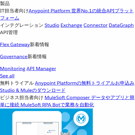
製品
IT担当者向け
Anypoint Platform
世界No.1の統合APIプラット
フォーム
インテグレーション
Studio
Exchange
Connector
DataGraph
API管理
Flex Gateway
新着情報
Governance
新着情報
Monitoring
API Manager
See all
無料トライアル
Anypoint Platformの無料トライアルお申込み
Studio & Muleのダウンロード
ビジネス担当者向け
MuleSoft Composer
データやアプリと簡
単に接続
MuleSoft RPA
Botで業務を自動化