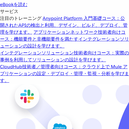
eBookを読む
サービス
注目のトレーニング
Anypoint Platform 入門
基礎コース：公
開されたAPIの検出と利用、デザイン、ビルド、デプロイ、管
理を学びます。
アプリケーションネットワーク
技術者向けコ
ース：機能要件と非機能要件を満たすインテグレーションソリ
ューションの設計を学びます。
インテグレーションソリューション
技術者向けコース：実際の
事例を利用してソリューションの設計を学びます。
CloudHub
技術者／管理者向けコース：クラウド上で Mule ア
プリケーションの設定・デプロイ・管理・監視・分析を学びま
す。