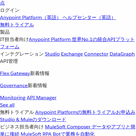
点
ログイン
Anypoint Platform（英語）
ヘルプセンター（英語）
無料トライアル
製品
IT担当者向け
Anypoint Platform
世界No.1の統合APIプラット
フォーム
インテグレーション
Studio
Exchange
Connector
DataGraph
API管理
Flex Gateway
新着情報
Governance
新着情報
Monitoring
API Manager
See all
無料トライアル
Anypoint Platformの無料トライアルお申込み
Studio & Muleのダウンロード
ビジネス担当者向け
MuleSoft Composer
データやアプリと簡
単に接続
MuleSoft RPA
Botで業務を自動化