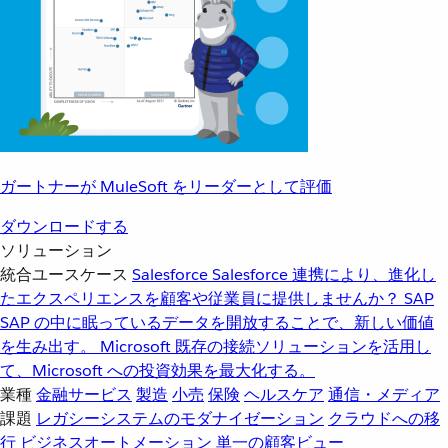
ガートナーが MuleSoft をリーダーとして評価
ダウンロードする
ソリューション
統合ユースケース
Salesforce
Salesforce 連携により、進化し
たエクスペリエンスを顧客や従業員に提供しませんか？
SAP
SAP の中に眠っているデータを開放することで、新しい価値
を生み出す。
Microsoft
既存の接続ソリューションを活用し
て、Microsoft への投資効果を最大化する。
業種
金融サービス
製造
小売
保険
ヘルスケア
通信・メディア
課題
レガシーシステムのモダナイゼーション
クラウドへの移
行
ビジネスオートメーション
単一の顧客ビュー