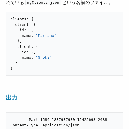
れている ​
​ という名前のファイル。
myClients.json
clients: {

  client: {

    id: 
1
,

     name: 
"Mariano"
   },

   client: {

     id: 
2
,

     name: 
"Shoki"
  }

}
出力
------=_Part_1586_1887987980.1542569342438

Content-Type: application/json
