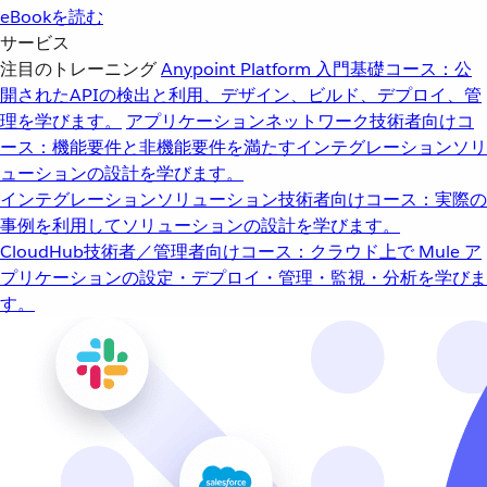
eBookを読む
サービス
注目のトレーニング
Anypoint Platform 入門
基礎コース：公
開されたAPIの検出と利用、デザイン、ビルド、デプロイ、管
理を学びます。
アプリケーションネットワーク
技術者向けコ
ース：機能要件と非機能要件を満たすインテグレーションソリ
ューションの設計を学びます。
インテグレーションソリューション
技術者向けコース：実際の
事例を利用してソリューションの設計を学びます。
CloudHub
技術者／管理者向けコース：クラウド上で Mule ア
プリケーションの設定・デプロイ・管理・監視・分析を学びま
す。