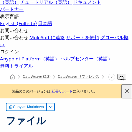
（英語）
チュートリアル（英語）
ドキュメント
パートナー
表示言語
English
(Full site)
日本語
お問い合わせ
お問い合わせ
MuleSoft に連絡
サポートを依頼
グローバル拠
点
ログイン
Anypoint Platform（英語）
ヘルプセンター（英語）
無料トライアル
DataWeave
(2.3)
DataWeave リファレンス
Multipart (dw::
製品のこのバージョンは
延長サポート
に入りました。
Copy as Markdown
ファイル