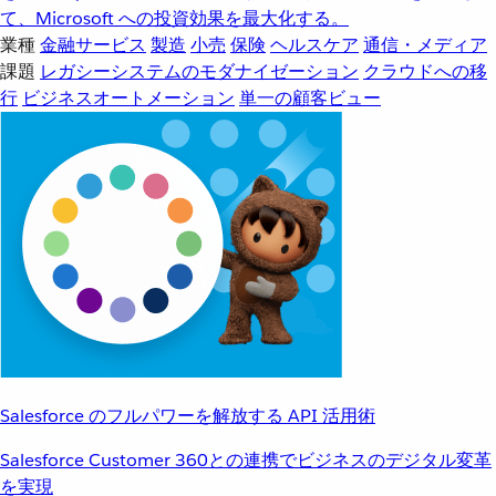
て、Microsoft への投資効果を最大化する。
業種
金融サービス
製造
小売
保険
ヘルスケア
通信・メディア
課題
レガシーシステムのモダナイゼーション
クラウドへの移
行
ビジネスオートメーション
単一の顧客ビュー
Salesforce のフルパワーを解放する API 活用術
Salesforce Customer 360との連携でビジネスのデジタル変革
を実現