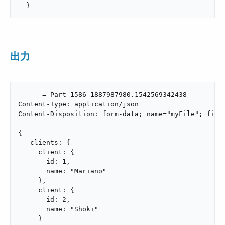
  }
出力
------=_Part_1586_1887987980.1542569342438

Content-Type: application/json

Content-Disposition: form-data; name="myFile"; filen
{

   clients: {

     client: {

       id: 1,

       name: "Mariano"

     },

     client: {

       id: 2,

       name: "Shoki"

     }
