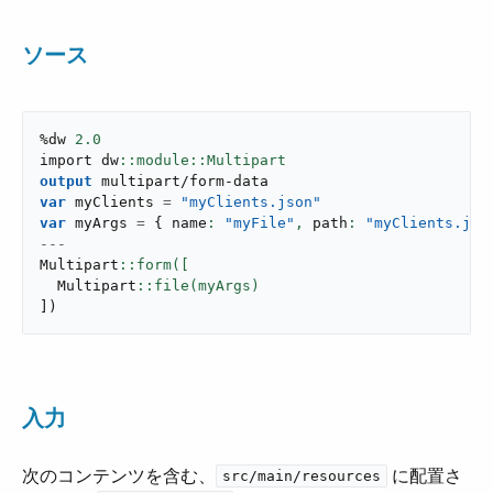
ソース
%dw 
2.0
import dw
output
multipart/form-data
var
 myClients 
=
"myClients.json"
var
 myArgs 
=
{
 name
: 
"myFile"
,
 path
: 
"myClients.jso
---
Multipart
  Multipart
]
)
入力
次のコンテンツを含む、​
​ に配置さ
src/main/resources