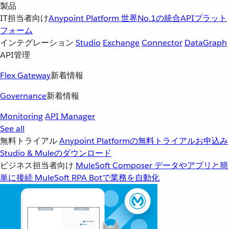
製品
IT担当者向け
Anypoint Platform
世界No.1の統合APIプラット
フォーム
インテグレーション
Studio
Exchange
Connector
DataGraph
API管理
Flex Gateway
新着情報
Governance
新着情報
Monitoring
API Manager
See all
無料トライアル
Anypoint Platformの無料トライアルお申込み
Studio & Muleのダウンロード
ビジネス担当者向け
MuleSoft Composer
データやアプリと簡
単に接続
MuleSoft RPA
Botで業務を自動化