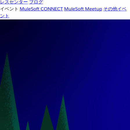
レスセンター
ブログ
イベント
MuleSoft CONNECT
MuleSoft Meetup
その他イベ
ント