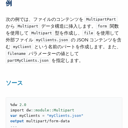
例
次の例では、ファイルのコンテンツを ​
MultipartPart
から ​
​ データ構造に挿入します。​
​ 関数
Multipart
form
を使用して ​
​ 型を作成し、​
​ を使用して
Multipart
file
外部ファイル ​
​ の JSON コンテンツを含
myClients.json
む ​
​ という名前のパートを作成します。また、​
myClient
​ パラメーターの値として ​
filename
​ を指定します。
partMyClients.json
ソース
%dw 
2.0
import dw
var
 myClients 
=
"myClients.json"
output
multipart/form-data
---