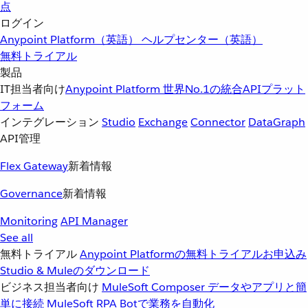
点
ログイン
Anypoint Platform（英語）
ヘルプセンター（英語）
無料トライアル
製品
IT担当者向け
Anypoint Platform
世界No.1の統合APIプラット
フォーム
インテグレーション
Studio
Exchange
Connector
DataGraph
API管理
Flex Gateway
新着情報
Governance
新着情報
Monitoring
API Manager
See all
無料トライアル
Anypoint Platformの無料トライアルお申込み
Studio & Muleのダウンロード
ビジネス担当者向け
MuleSoft Composer
データやアプリと簡
単に接続
MuleSoft RPA
Botで業務を自動化