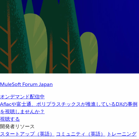
MuleSoft Forum Japan
オンデマンド配信中
Aflacや富士通、ポリプラスチックスが推進しているDXの事例
を視聴しませんか？
視聴する
開発者リソース
スタートアップ（英語）
コミュニティ（英語）
トレーニング