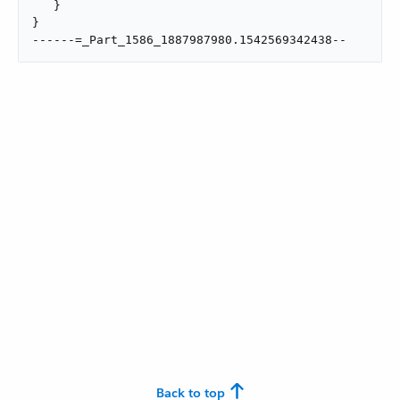
   }

}

------=_Part_1586_1887987980.1542569342438--
Back to top