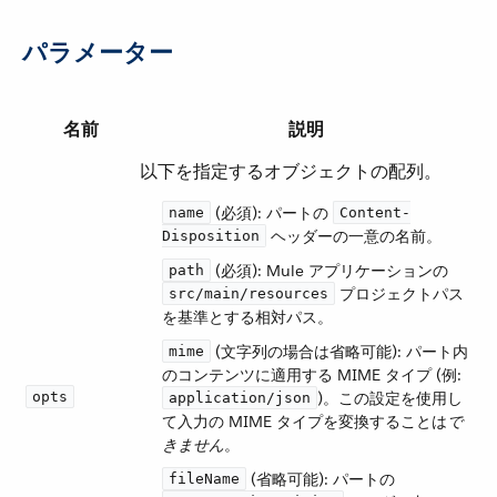
パラメーター
名前
説明
以下を指定するオブジェクトの配列。
​ (必須): パートの ​
name
Content-
​ ヘッダーの一意の名前。
Disposition
​ (必須): Mule アプリケーションの ​
path
​ プロジェクトパス
src/main/resources
を基準とする相対パス。
​ (文字列の場合は省略可能): パート内
mime
のコンテンツに適用する MIME タイプ (例:
opts
​)。この設定を使用し
application/json
て入力の MIME タイプを変換することは​
で
きません
​。
​ (省略可能): パートの ​
fileName