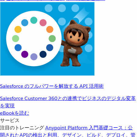
Salesforce のフルパワーを解放する API 活用術
Salesforce Customer 360との連携でビジネスのデジタル変革
を実現
eBookを読む
サービス
注目のトレーニング
Anypoint Platform 入門
基礎コース：公
開されたAPIの検出と利用、デザイン、ビルド、デプロイ、管