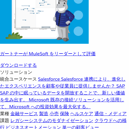
ガートナーが MuleSoft をリーダーとして評価
ダウンロードする
ソリューション
統合ユースケース
Salesforce
Salesforce 連携により、進化し
たエクスペリエンスを顧客や従業員に提供しませんか？
SAP
SAP の中に眠っているデータを開放することで、新しい価値
を生み出す。
Microsoft
既存の接続ソリューションを活用し
て、Microsoft への投資効果を最大化する。
業種
金融サービス
製造
小売
保険
ヘルスケア
通信・メディア
課題
レガシーシステムのモダナイゼーション
クラウドへの移
行
ビジネスオートメーション
単一の顧客ビュー