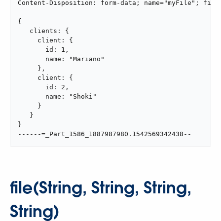
Content-Disposition: form-data; name="myFile"; filen
{

   clients: {

     client: {

       id: 1,

       name: "Mariano"

     },

     client: {

       id: 2,

       name: "Shoki"

     }

   }

}

------=_Part_1586_1887987980.1542569342438--
file(String, String, String,
String)