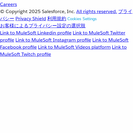
Careers
© Copyright 2025
Salesforce, Inc.
All rights reserved.
プライ
バシー
Privacy Shield
利用規約
Cookies Settings
お客様によるプライバシー設定の選択肢
Link to MuleSoft Linkedin profile
Link to MuleSoft Twitter
profile
Link to MuleSoft Instagram profile
Link to MuleSoft
Facebook profile
Link to MuleSoft Videos platform
Link to
MuleSoft Twitch profile