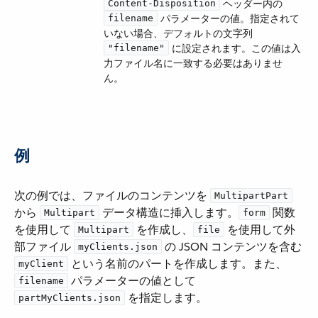
​ ヘッダー内の ​
Content-Disposition
​ パラメーターの値。指定されて
filename
いない場合、デフォルトの文字列 ​
​ に設定されます。この値は入
"filename"
力ファイル名に一致する必要はありませ
ん。
例
次の例では、ファイルのコンテンツを ​
MultipartPart
から ​
​ データ構造に挿入します。​
​ 関数
Multipart
form
を使用して ​
​ を作成し、​
​ を使用して外
Multipart
file
部ファイル ​
​ の JSON コンテンツを含む
myClients.json
​ という名前のパートを作成します。また、​
myClient
​ パラメーターの値として ​
filename
​ を指定します。
partMyClients.json