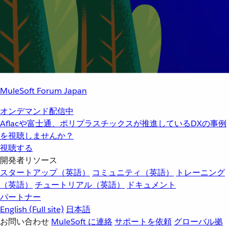
MuleSoft Forum Japan
オンデマンド配信中
Aflacや富士通、ポリプラスチックスが推進しているDXの事例
を視聴しませんか？
視聴する
開発者リソース
スタートアップ（英語）
コミュニティ（英語）
トレーニング
（英語）
チュートリアル（英語）
ドキュメント
パートナー
English
(Full site)
日本語
お問い合わせ
MuleSoft に連絡
サポートを依頼
グローバル拠