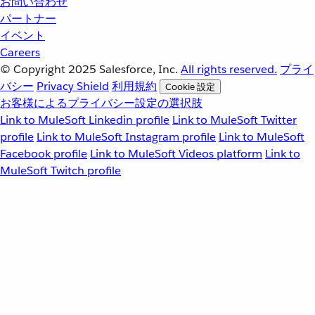
お問い合わせ
パートナー
イベント
Careers
© Copyright 2025
Salesforce, Inc.
All rights reserved.
プライ
バシー
Privacy Shield
利用規約
Cookie 設定
お客様によるプライバシー設定の選択肢
Link to MuleSoft Linkedin profile
Link to MuleSoft Twitter
profile
Link to MuleSoft Instagram profile
Link to MuleSoft
Facebook profile
Link to MuleSoft Videos platform
Link to
MuleSoft Twitch profile