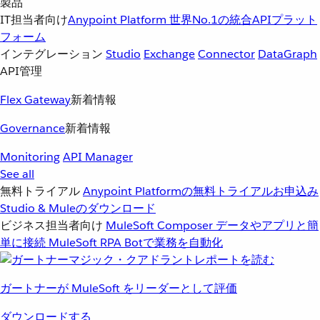
製品
IT担当者向け
Anypoint Platform
世界No.1の統合APIプラット
フォーム
インテグレーション
Studio
Exchange
Connector
DataGraph
API管理
Flex Gateway
新着情報
Governance
新着情報
Monitoring
API Manager
See all
無料トライアル
Anypoint Platformの無料トライアルお申込み
Studio & Muleのダウンロード
ビジネス担当者向け
MuleSoft Composer
データやアプリと簡
単に接続
MuleSoft RPA
Botで業務を自動化
ガートナーが MuleSoft をリーダーとして評価
ダウンロードする