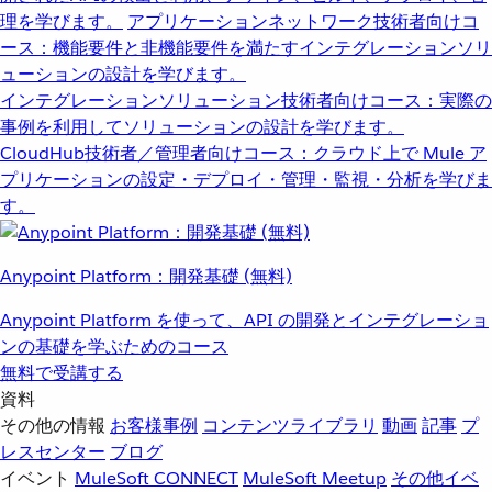
理を学びます。
アプリケーションネットワーク
技術者向けコ
ース：機能要件と非機能要件を満たすインテグレーションソリ
ューションの設計を学びます。
インテグレーションソリューション
技術者向けコース：実際の
事例を利用してソリューションの設計を学びます。
CloudHub
技術者／管理者向けコース：クラウド上で Mule ア
プリケーションの設定・デプロイ・管理・監視・分析を学びま
す。
Anypoint Platform：開発基礎 (無料)
Anypoint Platform を使って、API の開発とインテグレーショ
ンの基礎を学ぶためのコース
無料で受講する
資料
その他の情報
お客様事例
コンテンツライブラリ
動画
記事
プ
レスセンター
ブログ
イベント
MuleSoft CONNECT
MuleSoft Meetup
その他イベ