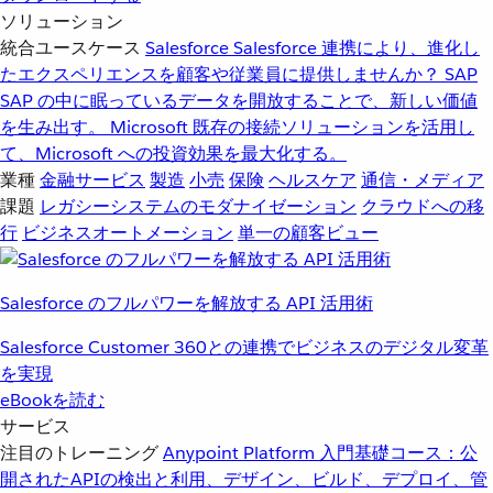
ソリューション
統合ユースケース
Salesforce
Salesforce 連携により、進化し
たエクスペリエンスを顧客や従業員に提供しませんか？
SAP
SAP の中に眠っているデータを開放することで、新しい価値
を生み出す。
Microsoft
既存の接続ソリューションを活用し
て、Microsoft への投資効果を最大化する。
業種
金融サービス
製造
小売
保険
ヘルスケア
通信・メディア
課題
レガシーシステムのモダナイゼーション
クラウドへの移
行
ビジネスオートメーション
単一の顧客ビュー
Salesforce のフルパワーを解放する API 活用術
Salesforce Customer 360との連携でビジネスのデジタル変革
を実現
eBookを読む
サービス
注目のトレーニング
Anypoint Platform 入門
基礎コース：公
開されたAPIの検出と利用、デザイン、ビルド、デプロイ、管