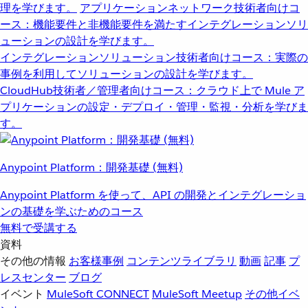
理を学びます。
アプリケーションネットワーク
技術者向けコ
ース：機能要件と非機能要件を満たすインテグレーションソリ
ューションの設計を学びます。
インテグレーションソリューション
技術者向けコース：実際の
事例を利用してソリューションの設計を学びます。
CloudHub
技術者／管理者向けコース：クラウド上で Mule ア
プリケーションの設定・デプロイ・管理・監視・分析を学びま
す。
Anypoint Platform：開発基礎 (無料)
Anypoint Platform を使って、API の開発とインテグレーショ
ンの基礎を学ぶためのコース
無料で受講する
資料
その他の情報
お客様事例
コンテンツライブラリ
動画
記事
プ
レスセンター
ブログ
イベント
MuleSoft CONNECT
MuleSoft Meetup
その他イベ