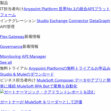
製品
IT担当者向け
Anypoint Platform
世界No.1の統合APIプラット
フォーム
インテグレーション
Studio
Exchange
Connector
DataGraph
API管理
Flex Gateway
新着情報
Governance
新着情報
Monitoring
API Manager
See all
無料トライアル
Anypoint Platformの無料トライアルお申込み
Studio & Muleのダウンロード
ビジネス担当者向け
MuleSoft Composer
データやアプリと簡
単に接続
MuleSoft RPA
Botで業務を自動化
ガートナーが MuleSoft をリーダーとして評価