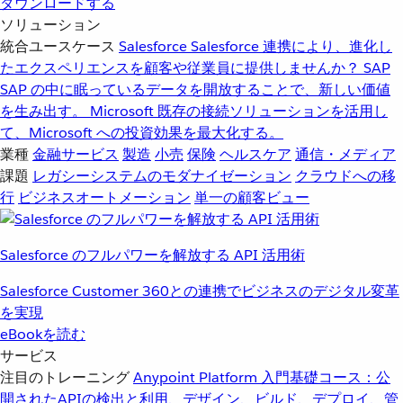
ダウンロードする
ソリューション
統合ユースケース
Salesforce
Salesforce 連携により、進化し
たエクスペリエンスを顧客や従業員に提供しませんか？
SAP
SAP の中に眠っているデータを開放することで、新しい価値
を生み出す。
Microsoft
既存の接続ソリューションを活用し
て、Microsoft への投資効果を最大化する。
業種
金融サービス
製造
小売
保険
ヘルスケア
通信・メディア
課題
レガシーシステムのモダナイゼーション
クラウドへの移
行
ビジネスオートメーション
単一の顧客ビュー
Salesforce のフルパワーを解放する API 活用術
Salesforce Customer 360との連携でビジネスのデジタル変革
を実現
eBookを読む
サービス
注目のトレーニング
Anypoint Platform 入門
基礎コース：公
開されたAPIの検出と利用、デザイン、ビルド、デプロイ、管