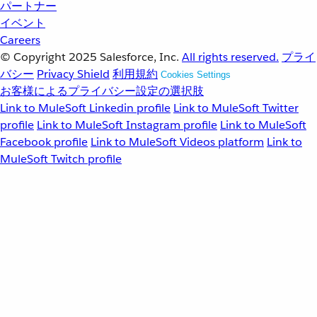
パートナー
イベント
Careers
© Copyright 2025
Salesforce, Inc.
All rights reserved.
プライ
バシー
Privacy Shield
利用規約
Cookies Settings
お客様によるプライバシー設定の選択肢
Link to MuleSoft Linkedin profile
Link to MuleSoft Twitter
profile
Link to MuleSoft Instagram profile
Link to MuleSoft
Facebook profile
Link to MuleSoft Videos platform
Link to
MuleSoft Twitch profile