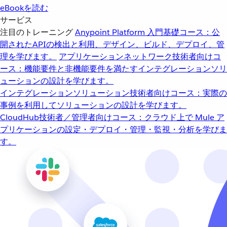
eBookを読む
サービス
注目のトレーニング
Anypoint Platform 入門
基礎コース：公
開されたAPIの検出と利用、デザイン、ビルド、デプロイ、管
理を学びます。
アプリケーションネットワーク
技術者向けコ
ース：機能要件と非機能要件を満たすインテグレーションソリ
ューションの設計を学びます。
インテグレーションソリューション
技術者向けコース：実際の
事例を利用してソリューションの設計を学びます。
CloudHub
技術者／管理者向けコース：クラウド上で Mule ア
プリケーションの設定・デプロイ・管理・監視・分析を学びま
す。