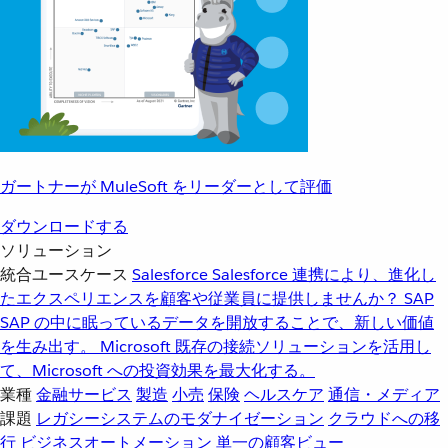
ガートナーが MuleSoft をリーダーとして評価
ダウンロードする
ソリューション
統合ユースケース
Salesforce
Salesforce 連携により、進化し
たエクスペリエンスを顧客や従業員に提供しませんか？
SAP
SAP の中に眠っているデータを開放することで、新しい価値
を生み出す。
Microsoft
既存の接続ソリューションを活用し
て、Microsoft への投資効果を最大化する。
業種
金融サービス
製造
小売
保険
ヘルスケア
通信・メディア
課題
レガシーシステムのモダナイゼーション
クラウドへの移
行
ビジネスオートメーション
単一の顧客ビュー