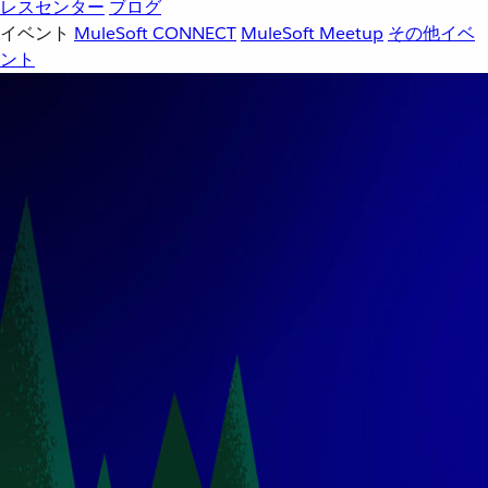
レスセンター
ブログ
イベント
MuleSoft CONNECT
MuleSoft Meetup
その他イベ
ント