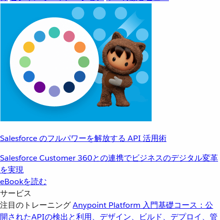
Salesforce のフルパワーを解放する API 活用術
Salesforce Customer 360との連携でビジネスのデジタル変革
を実現
eBookを読む
サービス
注目のトレーニング
Anypoint Platform 入門
基礎コース：公
開されたAPIの検出と利用、デザイン、ビルド、デプロイ、管