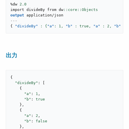
%dw 
2.0
import divideBy from dw
output
application/json
---
{
"divideBy"
: {
"a"
: 
1
,
"b"
: true,
"a"
: 
2
,
"b"
: 
出力
{

"divideBy"
: [

    {

"a"
: 
1
,

"b"
: 
true
    },

    {

"a"
: 
2
,

"b"
: 
false
    },
