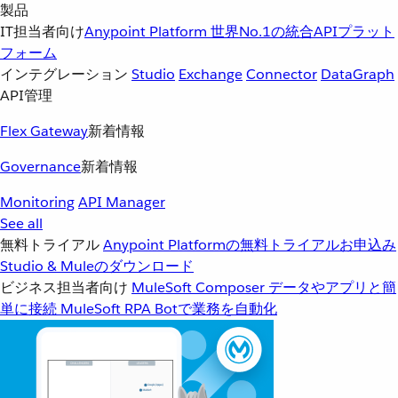
製品
IT担当者向け
Anypoint Platform
世界No.1の統合APIプラット
フォーム
インテグレーション
Studio
Exchange
Connector
DataGraph
API管理
Flex Gateway
新着情報
Governance
新着情報
Monitoring
API Manager
See all
無料トライアル
Anypoint Platformの無料トライアルお申込み
Studio & Muleのダウンロード
ビジネス担当者向け
MuleSoft Composer
データやアプリと簡
単に接続
MuleSoft RPA
Botで業務を自動化