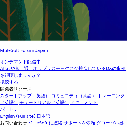
MuleSoft Forum Japan
オンデマンド配信中
Aflacや富士通、ポリプラスチックスが推進しているDXの事例
を視聴しませんか？
視聴する
開発者リソース
スタートアップ（英語）
コミュニティ（英語）
トレーニング
（英語）
チュートリアル（英語）
ドキュメント
パートナー
English
(Full site)
日本語
お問い合わせ
MuleSoft に連絡
サポートを依頼
グローバル拠