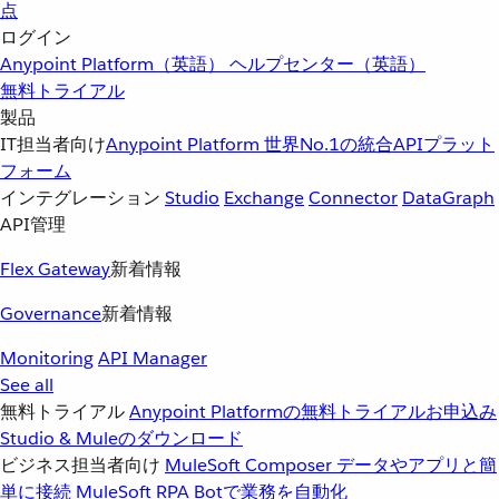
点
ログイン
Anypoint Platform（英語）
ヘルプセンター（英語）
無料トライアル
製品
IT担当者向け
Anypoint Platform
世界No.1の統合APIプラット
フォーム
インテグレーション
Studio
Exchange
Connector
DataGraph
API管理
Flex Gateway
新着情報
Governance
新着情報
Monitoring
API Manager
See all
無料トライアル
Anypoint Platformの無料トライアルお申込み
Studio & Muleのダウンロード
ビジネス担当者向け
MuleSoft Composer
データやアプリと簡
単に接続
MuleSoft RPA
Botで業務を自動化