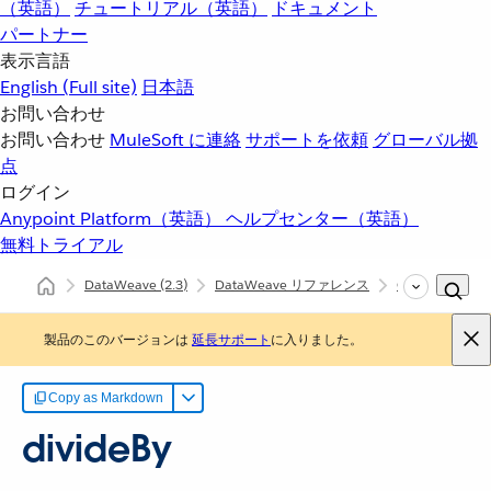
（英語）
チュートリアル（英語）
ドキュメント
パートナー
表示言語
English
(Full site)
日本語
お問い合わせ
お問い合わせ
MuleSoft に連絡
サポートを依頼
グローバル拠
点
ログイン
Anypoint Platform（英語）
ヘルプセンター（英語）
無料トライアル
DataWeave
(2.3)
DataWeave リファレンス
Objects (dw::co
製品のこのバージョンは
延長サポート
に入りました。
Copy as Markdown
divideBy