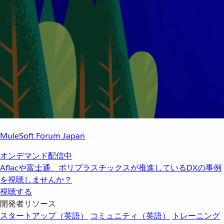
MuleSoft Forum Japan
オンデマンド配信中
Aflacや富士通、ポリプラスチックスが推進しているDXの事例
を視聴しませんか？
視聴する
開発者リソース
スタートアップ（英語）
コミュニティ（英語）
トレーニング