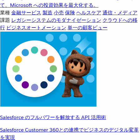
て、Microsoft への投資効果を最大化する。
業種
金融サービス
製造
小売
保険
ヘルスケア
通信・メディア
課題
レガシーシステムのモダナイゼーション
クラウドへの移
行
ビジネスオートメーション
単一の顧客ビュー
Salesforce のフルパワーを解放する API 活用術
Salesforce Customer 360との連携でビジネスのデジタル変革
を実現