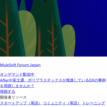
MuleSoft Forum Japan
オンデマンド配信中
Aflacや富士通、ポリプラスチックスが推進しているDXの事例
を視聴しませんか？
視聴する
開発者リソース
スタートアップ（英語）
コミュニティ（英語）
トレーニング