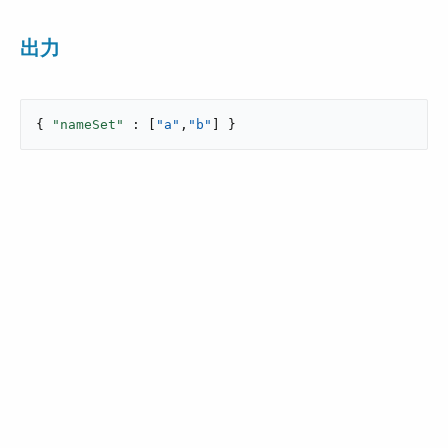
出力
{ 
"nameSet"
 : [
"a"
,
"b"
] }