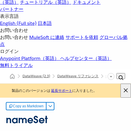
（英語）
チュートリアル（英語）
ドキュメント
パートナー
表示言語
English
(Full site)
日本語
お問い合わせ
お問い合わせ
MuleSoft に連絡
サポートを依頼
グローバル拠
点
ログイン
Anypoint Platform（英語）
ヘルプセンター（英語）
無料トライアル
DataWeave
(2.3)
DataWeave リファレンス
Objects (dw::co
製品のこのバージョンは
延長サポート
に入りました。
Copy as Markdown
nameSet