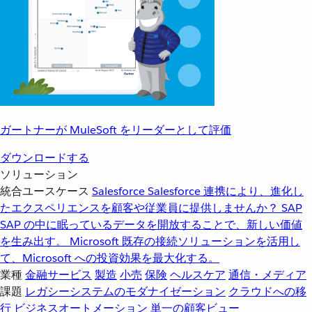
ガートナーが MuleSoft をリーダーとして評価
ダウンロードする
ソリューション
統合ユースケース
Salesforce
Salesforce 連携により、進化し
たエクスペリエンスを顧客や従業員に提供しませんか？
SAP
SAP の中に眠っているデータを開放することで、新しい価値
を生み出す。
Microsoft
既存の接続ソリューションを活用し
て、Microsoft への投資効果を最大化する。
業種
金融サービス
製造
小売
保険
ヘルスケア
通信・メディア
課題
レガシーシステムのモダナイゼーション
クラウドへの移
行
ビジネスオートメーション
単一の顧客ビュー