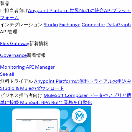
製品
IT担当者向け
Anypoint Platform
世界No.1の統合APIプラット
フォーム
インテグレーション
Studio
Exchange
Connector
DataGraph
API管理
Flex Gateway
新着情報
Governance
新着情報
Monitoring
API Manager
See all
無料トライアル
Anypoint Platformの無料トライアルお申込み
Studio & Muleのダウンロード
ビジネス担当者向け
MuleSoft Composer
データやアプリと簡
単に接続
MuleSoft RPA
Botで業務を自動化