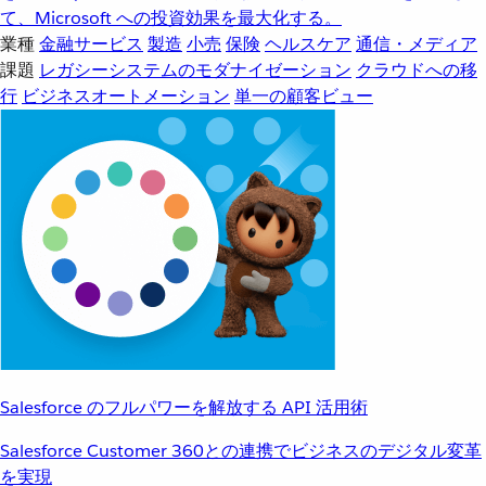
て、Microsoft への投資効果を最大化する。
業種
金融サービス
製造
小売
保険
ヘルスケア
通信・メディア
課題
レガシーシステムのモダナイゼーション
クラウドへの移
行
ビジネスオートメーション
単一の顧客ビュー
Salesforce のフルパワーを解放する API 活用術
Salesforce Customer 360との連携でビジネスのデジタル変革
を実現