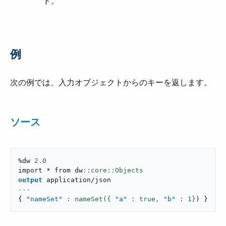
ト。
例
次の例では、入力オブジェクトからのキーを返します。
ソース
%dw 
2.0
import * from dw
output
application/json
---
{
"nameSet"
: nameSet({ 
"a"
 : true,
"b"
: 
1
}
)
}