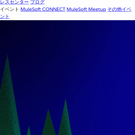
レスセンター
ブログ
イベント
MuleSoft CONNECT
MuleSoft Meetup
その他イベ
ント