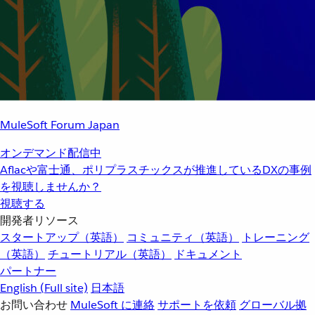
MuleSoft Forum Japan
オンデマンド配信中
Aflacや富士通、ポリプラスチックスが推進しているDXの事例
を視聴しませんか？
視聴する
開発者リソース
スタートアップ（英語）
コミュニティ（英語）
トレーニング
（英語）
チュートリアル（英語）
ドキュメント
パートナー
English
(Full site)
日本語
お問い合わせ
MuleSoft に連絡
サポートを依頼
グローバル拠