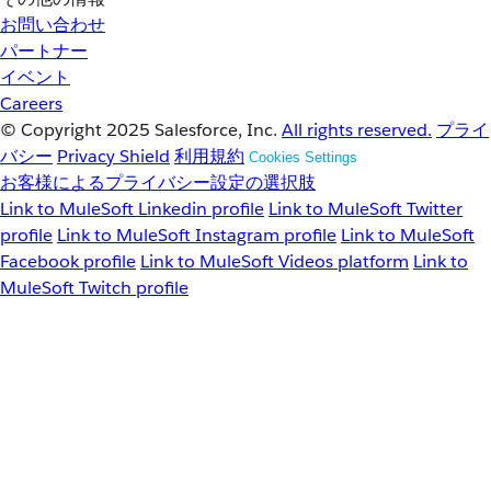
お問い合わせ
パートナー
イベント
Careers
© Copyright 2025
Salesforce, Inc.
All rights reserved.
プライ
バシー
Privacy Shield
利用規約
Cookies Settings
お客様によるプライバシー設定の選択肢
Link to MuleSoft Linkedin profile
Link to MuleSoft Twitter
profile
Link to MuleSoft Instagram profile
Link to MuleSoft
Facebook profile
Link to MuleSoft Videos platform
Link to
MuleSoft Twitch profile