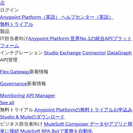
点
ログイン
Anypoint Platform（英語）
ヘルプセンター（英語）
無料トライアル
製品
IT担当者向け
Anypoint Platform
世界No.1の統合APIプラット
フォーム
インテグレーション
Studio
Exchange
Connector
DataGraph
API管理
Flex Gateway
新着情報
Governance
新着情報
Monitoring
API Manager
See all
無料トライアル
Anypoint Platformの無料トライアルお申込み
Studio & Muleのダウンロード
ビジネス担当者向け
MuleSoft Composer
データやアプリと簡
単に接続
MuleSoft RPA
Botで業務を自動化