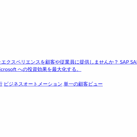
進化したエクスペリエンスを顧客や従業員に提供しませんか？
SAP
S
rosoft への投資効果を最大化する。
行
ビジネスオートメーション
単一の顧客ビュー