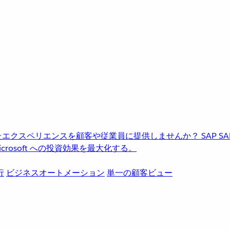
進化したエクスペリエンスを顧客や従業員に提供しませんか？
SAP
S
rosoft への投資効果を最大化する。
行
ビジネスオートメーション
単一の顧客ビュー