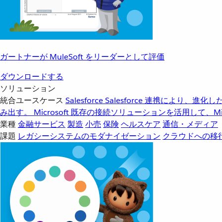
ガートナーが MuleSoft をリーダーとして評価
ダウンロードする
ソリューション
統合ユースケース
Salesforce
Salesforce 連携により、
み出す。
Microsoft
既存の接続ソリューションを活用して、Mic
業種
金融サービス
製造
小売
保険
ヘルスケア
通信・メディア
課題
レガシーシステムのモダナイゼーション
クラウドへの移