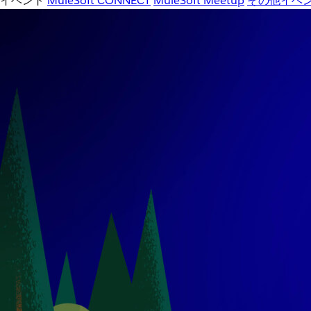
イベント
MuleSoft CONNECT
MuleSoft Meetup
その他イベ