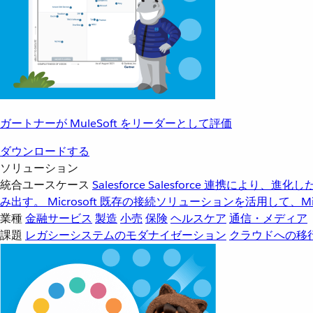
ガートナーが MuleSoft をリーダーとして評価
ダウンロードする
ソリューション
統合ユースケース
Salesforce
Salesforce 連携により、
み出す。
Microsoft
既存の接続ソリューションを活用して、Mic
業種
金融サービス
製造
小売
保険
ヘルスケア
通信・メディア
課題
レガシーシステムのモダナイゼーション
クラウドへの移