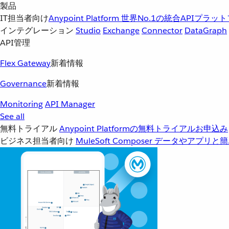
製品
IT担当者向け
Anypoint Platform
世界No.1の統合APIプラッ
インテグレーション
Studio
Exchange
Connector
DataGraph
API管理
Flex Gateway
新着情報
Governance
新着情報
Monitoring
API Manager
See all
無料トライアル
Anypoint Platformの無料トライアルお申込み
ビジネス担当者向け
MuleSoft Composer
データやアプリと簡