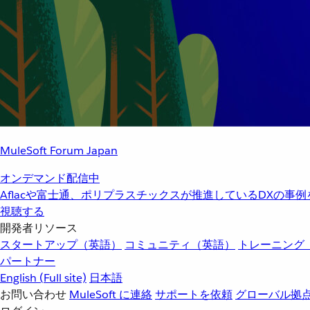
MuleSoft Forum Japan
オンデマンド配信中
Aflacや富士通、ポリプラスチックスが推進しているDXの事
視聴する
開発者リソース
スタートアップ（英語）
コミュニティ（英語）
トレーニング
パートナー
English
(Full site)
日本語
お問い合わせ
MuleSoft に連絡
サポートを依頼
グローバル拠