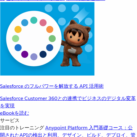
Salesforce のフルパワーを解放する API 活用術
Salesforce Customer 360との連携でビジネスのデジタル変革
を実現
eBookを読む
サービス
注目のトレーニング
Anypoint Platform 入門
基礎コース：公
開されたAPIの検出と利用、デザイン、ビルド、デプロイ、管