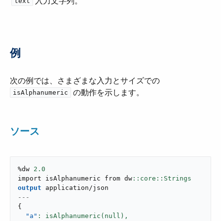
入力文字列。
text
例
次の例では、さまざまな入力とサイズでの ​
​ の動作を示します。
isAlphanumeric
ソース
%dw 
2.0
import isAlphanumeric from dw
output
application/json
---
{
"a"
: isAlphanumeric(null),