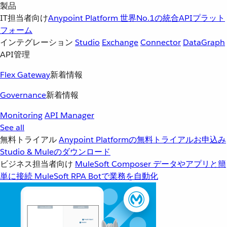
製品
IT担当者向け
Anypoint Platform
世界No.1の統合APIプラット
フォーム
インテグレーション
Studio
Exchange
Connector
DataGraph
API管理
Flex Gateway
新着情報
Governance
新着情報
Monitoring
API Manager
See all
無料トライアル
Anypoint Platformの無料トライアルお申込み
Studio & Muleのダウンロード
ビジネス担当者向け
MuleSoft Composer
データやアプリと簡
単に接続
MuleSoft RPA
Botで業務を自動化