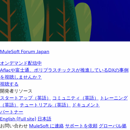
MuleSoft Forum Japan
オンデマンド配信中
Aflacや富士通、ポリプラスチックスが推進しているDXの事例
を視聴しませんか？
視聴する
開発者リソース
スタートアップ（英語）
コミュニティ（英語）
トレーニング
（英語）
チュートリアル（英語）
ドキュメント
パートナー
English
(Full site)
日本語
お問い合わせ
MuleSoft に連絡
サポートを依頼
グローバル拠