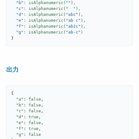
"b"
: isAlphanumeric(
""
),
"c"
: isAlphanumeric(
"  "
),
"d"
: isAlphanumeric(
"abc"
),
"e"
: isAlphanumeric(
"ab c"
),
"f"
: isAlphanumeric(
"ab2c"
),
"g"
: isAlphanumeric(
"ab-c"
}
出力
{

"a"
: 
false
,

"b"
: 
false
,

"c"
: 
false
,

"d"
: 
true
,

"e"
: 
false
,

"f"
: 
true
,

"g"
: 
false