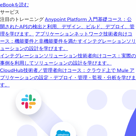
eBookを読む
サービス
注目のトレーニング
Anypoint Platform 入門
基礎コース：公
開されたAPIの検出と利用、デザイン、ビルド、デプロイ、管
理を学びます。
アプリケーションネットワーク
技術者向けコ
ース：機能要件と非機能要件を満たすインテグレーションソリ
ューションの設計を学びます。
インテグレーションソリューション
技術者向けコース：実際の
事例を利用してソリューションの設計を学びます。
CloudHub
技術者／管理者向けコース：クラウド上で Mule ア
プリケーションの設定・デプロイ・管理・監視・分析を学びま
す。