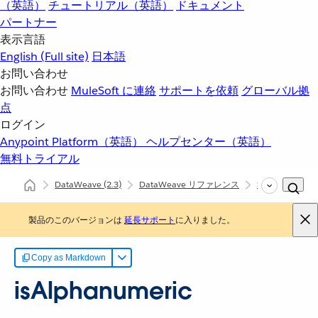
（英語）
チュートリアル（英語）
ドキュメント
パートナー
表示言語
English
(Full site)
日本語
お問い合わせ
お問い合わせ
MuleSoft に連絡
サポートを依頼
グローバル拠
点
ログイン
Anypoint Platform（英語）
ヘルプセンター（英語）
無料トライアル
DataWeave
(2.3)
DataWeave リファレンス
Strings (dw::cor
製品のこのバージョンは
延長サポート
に入りました。
Copy as Markdown
isAlphanumeric