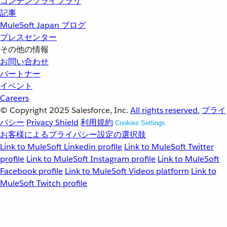
コンテンツライブラリ
記事
MuleSoft Japan ブログ
プレスセンター
その他の情報
お問い合わせ
パートナー
イベント
Careers
© Copyright 2025
Salesforce, Inc.
All rights reserved.
プライ
バシー
Privacy Shield
利用規約
Cookies Settings
お客様によるプライバシー設定の選択肢
Link to MuleSoft Linkedin profile
Link to MuleSoft Twitter
profile
Link to MuleSoft Instagram profile
Link to MuleSoft
Facebook profile
Link to MuleSoft Videos platform
Link to
MuleSoft Twitch profile