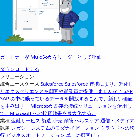
ガートナーが MuleSoft をリーダーとして評価
ダウンロードする
ソリューション
統合ユースケース
Salesforce
Salesforce 連携により、進化し
たエクスペリエンスを顧客や従業員に提供しませんか？
SAP
SAP の中に眠っているデータを開放することで、新しい価値
を生み出す。
Microsoft
既存の接続ソリューションを活用し
て、Microsoft への投資効果を最大化する。
業種
金融サービス
製造
小売
保険
ヘルスケア
通信・メディア
課題
レガシーシステムのモダナイゼーション
クラウドへの移
行
ビジネスオートメーション
単一の顧客ビュー