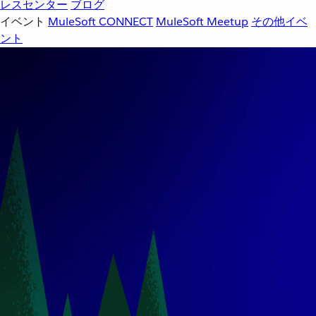
レスセンター
ブログ
イベント
MuleSoft CONNECT
MuleSoft Meetup
その他イベ
ント