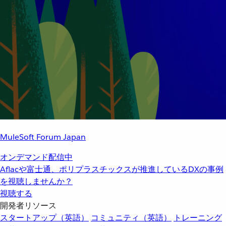
MuleSoft Forum Japan
オンデマンド配信中
Aflacや富士通、ポリプラスチックスが推進しているDXの事例
を視聴しませんか？
視聴する
開発者リソース
スタートアップ（英語）
コミュニティ（英語）
トレーニング