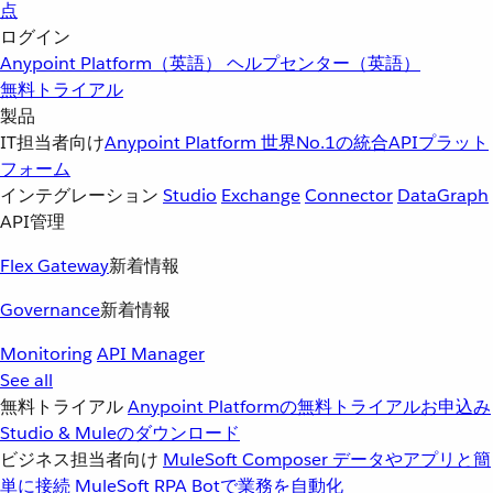
点
ログイン
Anypoint Platform（英語）
ヘルプセンター（英語）
無料トライアル
製品
IT担当者向け
Anypoint Platform
世界No.1の統合APIプラット
フォーム
インテグレーション
Studio
Exchange
Connector
DataGraph
API管理
Flex Gateway
新着情報
Governance
新着情報
Monitoring
API Manager
See all
無料トライアル
Anypoint Platformの無料トライアルお申込み
Studio & Muleのダウンロード
ビジネス担当者向け
MuleSoft Composer
データやアプリと簡
単に接続
MuleSoft RPA
Botで業務を自動化