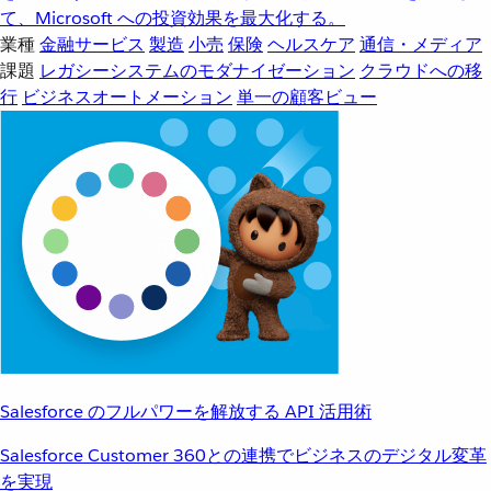
て、Microsoft への投資効果を最大化する。
業種
金融サービス
製造
小売
保険
ヘルスケア
通信・メディア
課題
レガシーシステムのモダナイゼーション
クラウドへの移
行
ビジネスオートメーション
単一の顧客ビュー
Salesforce のフルパワーを解放する API 活用術
Salesforce Customer 360との連携でビジネスのデジタル変革
を実現