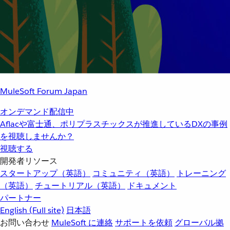
MuleSoft Forum Japan
オンデマンド配信中
Aflacや富士通、ポリプラスチックスが推進しているDXの事例
を視聴しませんか？
視聴する
開発者リソース
スタートアップ（英語）
コミュニティ（英語）
トレーニング
（英語）
チュートリアル（英語）
ドキュメント
パートナー
English
(Full site)
日本語
お問い合わせ
MuleSoft に連絡
サポートを依頼
グローバル拠