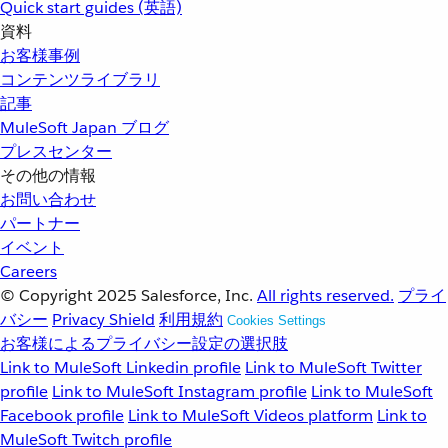
Quick start guides (英語)
資料
お客様事例
コンテンツライブラリ
記事
MuleSoft Japan ブログ
プレスセンター
その他の情報
お問い合わせ
パートナー
イベント
Careers
© Copyright 2025
Salesforce, Inc.
All rights reserved.
プライ
バシー
Privacy Shield
利用規約
Cookies Settings
お客様によるプライバシー設定の選択肢
Link to MuleSoft Linkedin profile
Link to MuleSoft Twitter
profile
Link to MuleSoft Instagram profile
Link to MuleSoft
Facebook profile
Link to MuleSoft Videos platform
Link to
MuleSoft Twitch profile