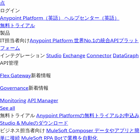
点
ログイン
Anypoint Platform（英語）
ヘルプセンター（英語）
無料トライアル
製品
IT担当者向け
Anypoint Platform
世界No.1の統合APIプラット
フォーム
インテグレーション
Studio
Exchange
Connector
DataGraph
API管理
Flex Gateway
新着情報
Governance
新着情報
Monitoring
API Manager
See all
無料トライアル
Anypoint Platformの無料トライアルお申込み
Studio & Muleのダウンロード
ビジネス担当者向け
MuleSoft Composer
データやアプリと簡
単に接続
MuleSoft RPA
Botで業務を自動化