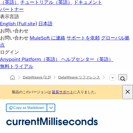
（英語）
チュートリアル（英語）
ドキュメント
パートナー
表示言語
English
(Full site)
日本語
お問い合わせ
お問い合わせ
MuleSoft に連絡
サポートを依頼
グローバル拠
点
ログイン
Anypoint Platform（英語）
ヘルプセンター（英語）
無料トライアル
DataWeave
(2.3)
DataWeave リファレンス
Timer (dw::util:
製品のこのバージョンは
延長サポート
に入りました。
Copy as Markdown
currentMilliseconds