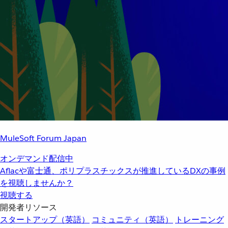
MuleSoft Forum Japan
オンデマンド配信中
Aflacや富士通、ポリプラスチックスが推進しているDXの事例
を視聴しませんか？
視聴する
開発者リソース
スタートアップ（英語）
コミュニティ（英語）
トレーニング