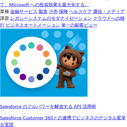
て、Microsoft への投資効果を最大化する。
業種
金融サービス
製造
小売
保険
ヘルスケア
通信・メディア
課題
レガシーシステムのモダナイゼーション
クラウドへの移
行
ビジネスオートメーション
単一の顧客ビュー
Salesforce のフルパワーを解放する API 活用術
Salesforce Customer 360との連携でビジネスのデジタル変革
を実現