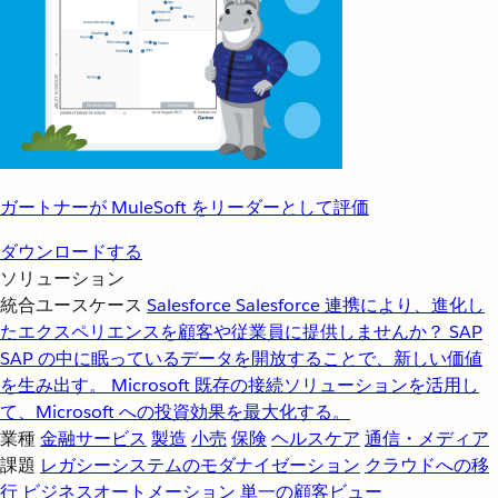
ガートナーが MuleSoft をリーダーとして評価
ダウンロードする
ソリューション
統合ユースケース
Salesforce
Salesforce 連携により、進化し
たエクスペリエンスを顧客や従業員に提供しませんか？
SAP
SAP の中に眠っているデータを開放することで、新しい価値
を生み出す。
Microsoft
既存の接続ソリューションを活用し
て、Microsoft への投資効果を最大化する。
業種
金融サービス
製造
小売
保険
ヘルスケア
通信・メディア
課題
レガシーシステムのモダナイゼーション
クラウドへの移
行
ビジネスオートメーション
単一の顧客ビュー