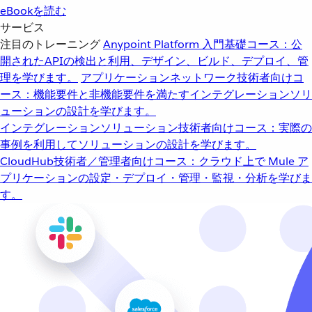
eBookを読む
サービス
注目のトレーニング
Anypoint Platform 入門
基礎コース：公
開されたAPIの検出と利用、デザイン、ビルド、デプロイ、管
理を学びます。
アプリケーションネットワーク
技術者向けコ
ース：機能要件と非機能要件を満たすインテグレーションソリ
ューションの設計を学びます。
インテグレーションソリューション
技術者向けコース：実際の
事例を利用してソリューションの設計を学びます。
CloudHub
技術者／管理者向けコース：クラウド上で Mule ア
プリケーションの設定・デプロイ・管理・監視・分析を学びま
す。