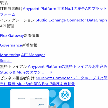
製品
IT担当者向け
Anypoint Platform
世界No.1の統合APIプラット
フォーム
インテグレーション
Studio
Exchange
Connector
DataGraph
API管理
Flex Gateway
新着情報
Governance
新着情報
Monitoring
API Manager
See all
無料トライアル
Anypoint Platformの無料トライアルお申込み
Studio & Muleのダウンロード
ビジネス担当者向け
MuleSoft Composer
データやアプリと簡
単に接続
MuleSoft RPA
Botで業務を自動化