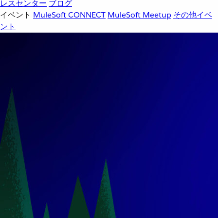
レスセンター
ブログ
イベント
MuleSoft CONNECT
MuleSoft Meetup
その他イベ
ント