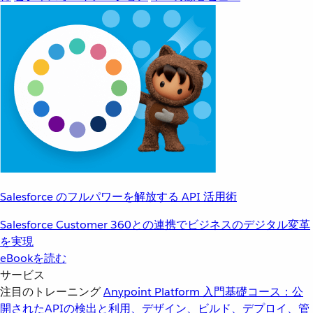
Salesforce のフルパワーを解放する API 活用術
Salesforce Customer 360との連携でビジネスのデジタル変革
を実現
eBookを読む
サービス
注目のトレーニング
Anypoint Platform 入門
基礎コース：公
開されたAPIの検出と利用、デザイン、ビルド、デプロイ、管