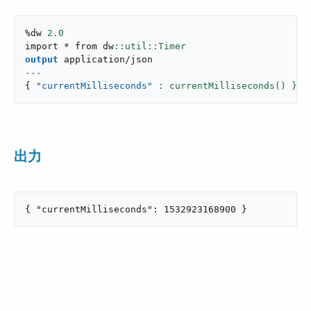
%dw 
2.0
import * from dw
output
application/json
---
{
"currentMilliseconds"
: currentMilliseconds() }
出力
{ "currentMilliseconds": 1532923168900 }