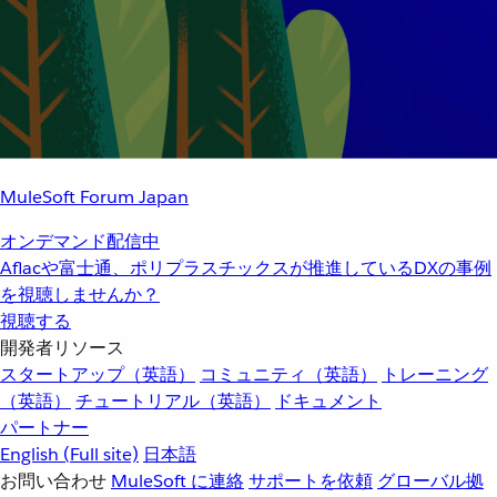
MuleSoft Forum Japan
オンデマンド配信中
Aflacや富士通、ポリプラスチックスが推進しているDXの事例
を視聴しませんか？
視聴する
開発者リソース
スタートアップ（英語）
コミュニティ（英語）
トレーニング
（英語）
チュートリアル（英語）
ドキュメント
パートナー
English
(Full site)
日本語
お問い合わせ
MuleSoft に連絡
サポートを依頼
グローバル拠