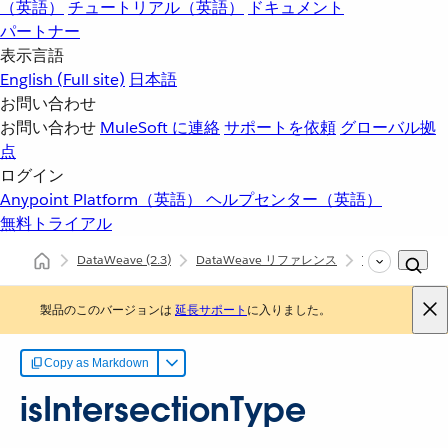
（英語）
チュートリアル（英語）
ドキュメント
パートナー
表示言語
English
(Full site)
日本語
お問い合わせ
お問い合わせ
MuleSoft に連絡
サポートを依頼
グローバル拠
点
ログイン
Anypoint Platform（英語）
ヘルプセンター（英語）
無料トライアル
DataWeave
(2.3)
DataWeave リファレンス
Types (dw::core
製品のこのバージョンは
延長サポート
に入りました。
Copy as Markdown
isIntersectionType