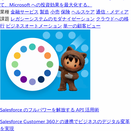
て、Microsoft への投資効果を最大化する。
業種
金融サービス
製造
小売
保険
ヘルスケア
通信・メディア
課題
レガシーシステムのモダナイゼーション
クラウドへの移
行
ビジネスオートメーション
単一の顧客ビュー
Salesforce のフルパワーを解放する API 活用術
Salesforce Customer 360との連携でビジネスのデジタル変革
を実現