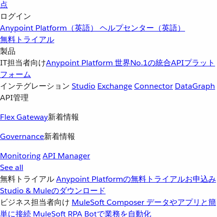
点
ログイン
Anypoint Platform（英語）
ヘルプセンター（英語）
無料トライアル
製品
IT担当者向け
Anypoint Platform
世界No.1の統合APIプラット
フォーム
インテグレーション
Studio
Exchange
Connector
DataGraph
API管理
Flex Gateway
新着情報
Governance
新着情報
Monitoring
API Manager
See all
無料トライアル
Anypoint Platformの無料トライアルお申込み
Studio & Muleのダウンロード
ビジネス担当者向け
MuleSoft Composer
データやアプリと簡
単に接続
MuleSoft RPA
Botで業務を自動化