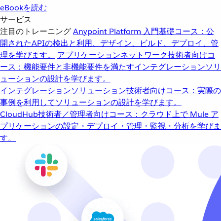
eBookを読む
サービス
注目のトレーニング
Anypoint Platform 入門
基礎コース：公
開されたAPIの検出と利用、デザイン、ビルド、デプロイ、管
理を学びます。
アプリケーションネットワーク
技術者向けコ
ース：機能要件と非機能要件を満たすインテグレーションソリ
ューションの設計を学びます。
インテグレーションソリューション
技術者向けコース：実際の
事例を利用してソリューションの設計を学びます。
CloudHub
技術者／管理者向けコース：クラウド上で Mule ア
プリケーションの設定・デプロイ・管理・監視・分析を学びま
す。