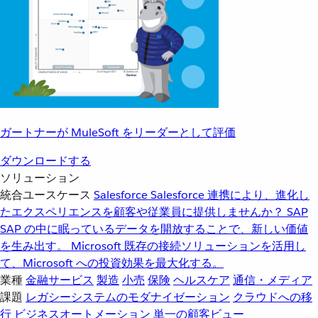
ガートナーが MuleSoft をリーダーとして評価
ダウンロードする
ソリューション
統合ユースケース
Salesforce
Salesforce 連携により、進化し
たエクスペリエンスを顧客や従業員に提供しませんか？
SAP
SAP の中に眠っているデータを開放することで、新しい価値
を生み出す。
Microsoft
既存の接続ソリューションを活用し
て、Microsoft への投資効果を最大化する。
業種
金融サービス
製造
小売
保険
ヘルスケア
通信・メディア
課題
レガシーシステムのモダナイゼーション
クラウドへの移
行
ビジネスオートメーション
単一の顧客ビュー