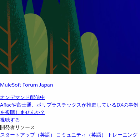
MuleSoft Forum Japan
オンデマンド配信中
Aflacや富士通、ポリプラスチックスが推進しているDXの事例
を視聴しませんか？
視聴する
開発者リソース
スタートアップ（英語）
コミュニティ（英語）
トレーニング