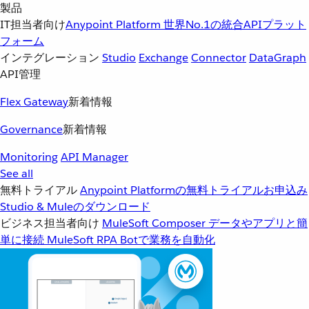
製品
IT担当者向け
Anypoint Platform
世界No.1の統合APIプラット
フォーム
インテグレーション
Studio
Exchange
Connector
DataGraph
API管理
Flex Gateway
新着情報
Governance
新着情報
Monitoring
API Manager
See all
無料トライアル
Anypoint Platformの無料トライアルお申込み
Studio & Muleのダウンロード
ビジネス担当者向け
MuleSoft Composer
データやアプリと簡
単に接続
MuleSoft RPA
Botで業務を自動化