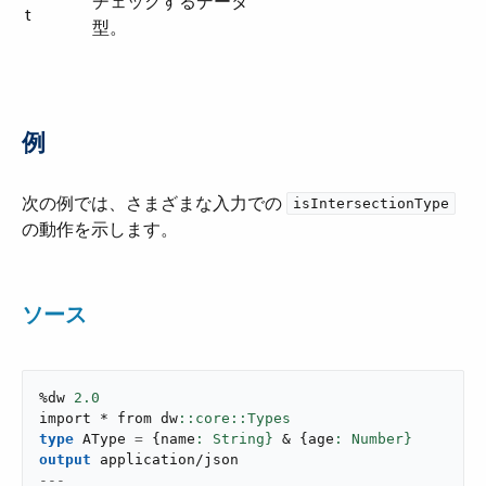
チェックするデータ
t
型。
例
次の例では、さまざまな入力での ​
isIntersectionType
の動作を示します。
ソース
%dw 
2.0
import * from dw
type
 AType 
=
{
name
: String}
 & 
{
age
: Number}
output
application/json
---