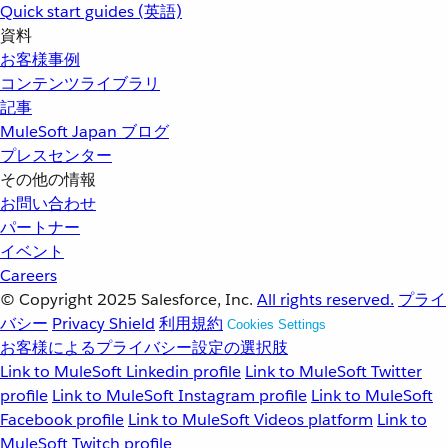
Quick start guides (英語)
資料
お客様事例
コンテンツライブラリ
記事
MuleSoft Japan ブログ
プレスセンター
その他の情報
お問い合わせ
パートナー
イベント
Careers
© Copyright 2025
Salesforce, Inc.
All rights reserved.
プライ
バシー
Privacy Shield
利用規約
Cookies Settings
お客様によるプライバシー設定の選択肢
Link to MuleSoft Linkedin profile
Link to MuleSoft Twitter
profile
Link to MuleSoft Instagram profile
Link to MuleSoft
Facebook profile
Link to MuleSoft Videos platform
Link to
MuleSoft Twitch profile