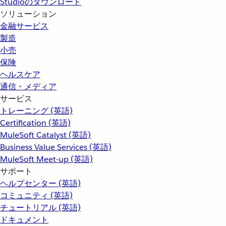
Studioのダウンロード
ソリューション
金融サービス
製造
小売
保険
ヘルスケア
通信・メディア
サービス
トレーニング (英語)
Certification (英語)
MuleSoft Catalyst (英語)
Business Value Services (英語)
MuleSoft Meet-up (英語)
サポート
ヘルプセンター (英語)
コミュニティ (英語)
チュートリアル (英語)
ドキュメント