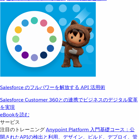
Salesforce のフルパワーを解放する API 活用術
Salesforce Customer 360との連携でビジネスのデジタル変革
を実現
eBookを読む
サービス
注目のトレーニング
Anypoint Platform 入門
基礎コース：公
開されたAPIの検出と利用、デザイン、ビルド、デプロイ、管