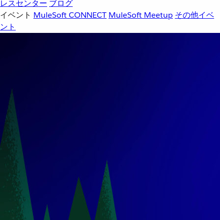
レスセンター
ブログ
イベント
MuleSoft CONNECT
MuleSoft Meetup
その他イベ
ント