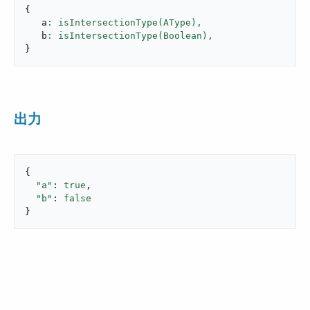
{
   a
: isIntersectionType(AType),
   b
: isIntersectionType(Boolean),
}
出力
{

"a"
: 
true
,

"b"
: 
false
}