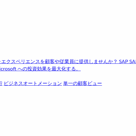
進化したエクスペリエンスを顧客や従業員に提供しませんか？
SAP
S
rosoft への投資効果を最大化する。
行
ビジネスオートメーション
単一の顧客ビュー