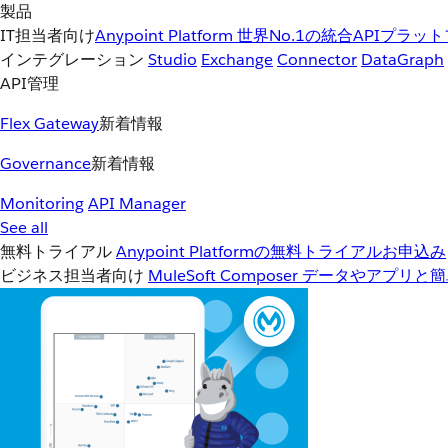
製品
IT担当者向け
Anypoint Platform
世界No.1の統合APIプラッ
インテグレーション
Studio
Exchange
Connector
DataGraph
API管理
Flex Gateway
新着情報
Governance
新着情報
Monitoring
API Manager
See all
無料トライアル
Anypoint Platformの無料トライアルお申込み
ビジネス担当者向け
MuleSoft Composer
データやアプリと簡