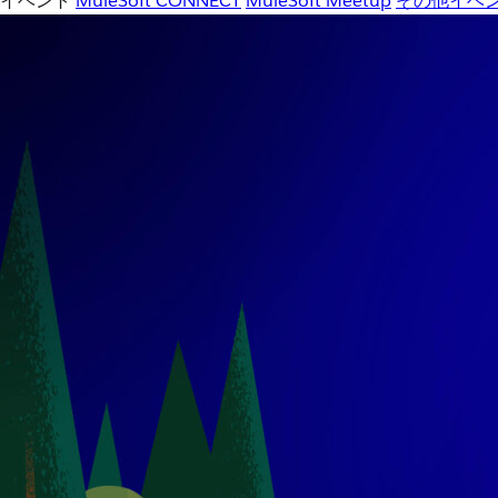
イベント
MuleSoft CONNECT
MuleSoft Meetup
その他イベ