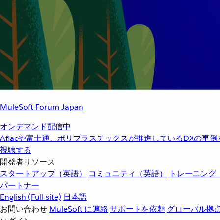
MuleSoft Forum Japan
オンデマンド配信中
Aflacや富士通、ポリプラスチックスが推進しているDXの事
視聴する
開発者リソース
スタートアップ（英語）
コミュニティ（英語）
トレーニング
パートナー
English
(Full site)
日本語
お問い合わせ
MuleSoft に連絡
サポートを依頼
グローバル拠