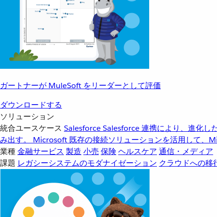
ガートナーが MuleSoft をリーダーとして評価
ダウンロードする
ソリューション
統合ユースケース
Salesforce
Salesforce 連携により、
み出す。
Microsoft
既存の接続ソリューションを活用して、Mic
業種
金融サービス
製造
小売
保険
ヘルスケア
通信・メディア
課題
レガシーシステムのモダナイゼーション
クラウドへの移