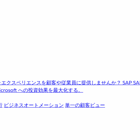
進化したエクスペリエンスを顧客や従業員に提供しませんか？
SAP
S
rosoft への投資効果を最大化する。
行
ビジネスオートメーション
単一の顧客ビュー