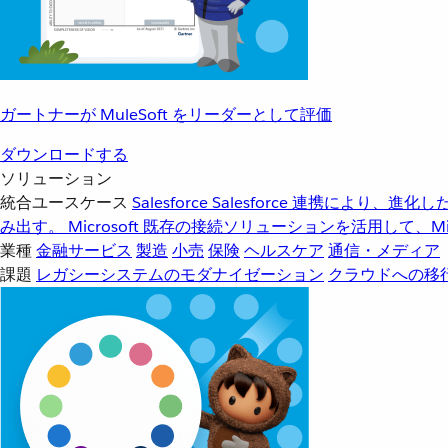
ガートナーが MuleSoft をリーダーとして評価
ダウンロードする
ソリューション
統合ユースケース
Salesforce
Salesforce 連携により、
み出す。
Microsoft
既存の接続ソリューションを活用して、Mic
業種
金融サービス
製造
小売
保険
ヘルスケア
通信・メディア
課題
レガシーシステムのモダナイゼーション
クラウドへの移