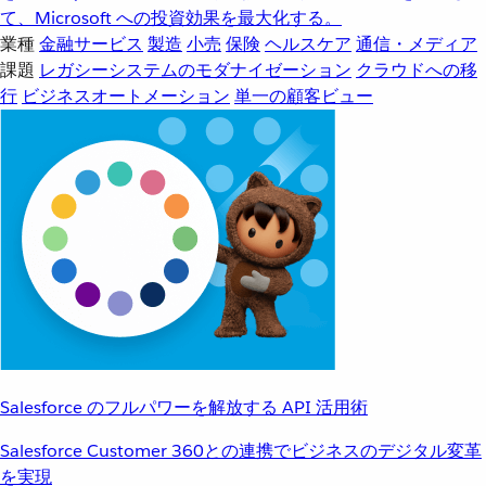
て、Microsoft への投資効果を最大化する。
業種
金融サービス
製造
小売
保険
ヘルスケア
通信・メディア
課題
レガシーシステムのモダナイゼーション
クラウドへの移
行
ビジネスオートメーション
単一の顧客ビュー
Salesforce のフルパワーを解放する API 活用術
Salesforce Customer 360との連携でビジネスのデジタル変革
を実現