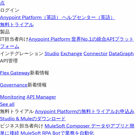
点
ログイン
Anypoint Platform（英語）
ヘルプセンター（英語）
無料トライアル
製品
IT担当者向け
Anypoint Platform
世界No.1の統合APIプラット
フォーム
インテグレーション
Studio
Exchange
Connector
DataGraph
API管理
Flex Gateway
新着情報
Governance
新着情報
Monitoring
API Manager
See all
無料トライアル
Anypoint Platformの無料トライアルお申込み
Studio & Muleのダウンロード
ビジネス担当者向け
MuleSoft Composer
データやアプリと簡
単に接続
MuleSoft RPA
Botで業務を自動化