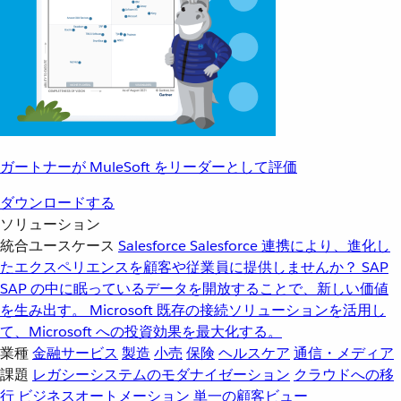
ガートナーが MuleSoft をリーダーとして評価
ダウンロードする
ソリューション
統合ユースケース
Salesforce
Salesforce 連携により、進化し
たエクスペリエンスを顧客や従業員に提供しませんか？
SAP
SAP の中に眠っているデータを開放することで、新しい価値
を生み出す。
Microsoft
既存の接続ソリューションを活用し
て、Microsoft への投資効果を最大化する。
業種
金融サービス
製造
小売
保険
ヘルスケア
通信・メディア
課題
レガシーシステムのモダナイゼーション
クラウドへの移
行
ビジネスオートメーション
単一の顧客ビュー