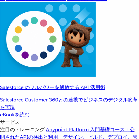
Salesforce のフルパワーを解放する API 活用術
Salesforce Customer 360との連携でビジネスのデジタル変革
を実現
eBookを読む
サービス
注目のトレーニング
Anypoint Platform 入門
基礎コース：公
開されたAPIの検出と利用、デザイン、ビルド、デプロイ、管