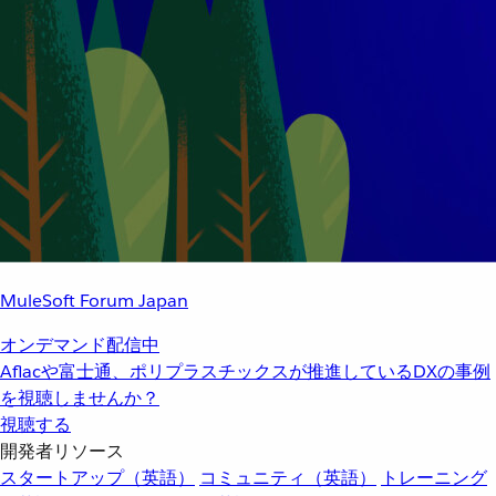
MuleSoft Forum Japan
オンデマンド配信中
Aflacや富士通、ポリプラスチックスが推進しているDXの事例
を視聴しませんか？
視聴する
開発者リソース
スタートアップ（英語）
コミュニティ（英語）
トレーニング