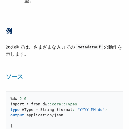
型。
例
次の例では、さまざまな入力での ​
​ の動作を
metadataOf
示します。
ソース
%dw 
2.0
import * from dw
type
 AType 
=
 String 
{
format
: 
"YYYY-MM-dd"
}
output
application/json
---
{