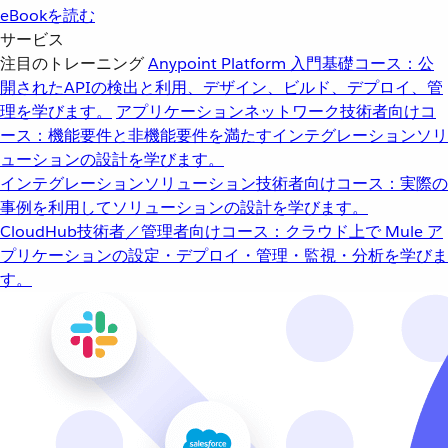
eBookを読む
サービス
注目のトレーニング
Anypoint Platform 入門
基礎コース：公
開されたAPIの検出と利用、デザイン、ビルド、デプロイ、管
理を学びます。
アプリケーションネットワーク
技術者向けコ
ース：機能要件と非機能要件を満たすインテグレーションソリ
ューションの設計を学びます。
インテグレーションソリューション
技術者向けコース：実際の
事例を利用してソリューションの設計を学びます。
CloudHub
技術者／管理者向けコース：クラウド上で Mule ア
プリケーションの設定・デプロイ・管理・監視・分析を学びま
す。