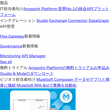
製品
IT担当者向け
Anypoint Platform
世界No.1の統合APIプラット
フォーム
インテグレーション
Studio
Exchange
Connector
DataGraph
API管理
Flex Gateway
新着情報
Governance
新着情報
Monitoring
API Manager
See all
無料トライアル
Anypoint Platformの無料トライアルお申込み
Studio & Muleのダウンロード
ビジネス担当者向け
MuleSoft Composer
データやアプリと簡
単に接続
MuleSoft RPA
Botで業務を自動化