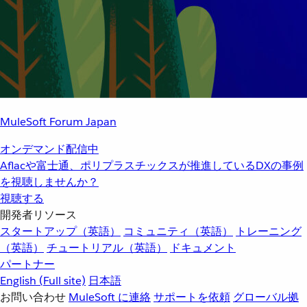
MuleSoft Forum Japan
オンデマンド配信中
Aflacや富士通、ポリプラスチックスが推進しているDXの事例
を視聴しませんか？
視聴する
開発者リソース
スタートアップ（英語）
コミュニティ（英語）
トレーニング
（英語）
チュートリアル（英語）
ドキュメント
パートナー
English
(Full site)
日本語
お問い合わせ
MuleSoft に連絡
サポートを依頼
グローバル拠