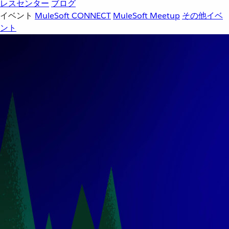
レスセンター
ブログ
イベント
MuleSoft CONNECT
MuleSoft Meetup
その他イベ
ント