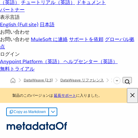
（英語）
チュートリアル（英語）
ドキュメント
パートナー
表示言語
English
(Full site)
日本語
お問い合わせ
お問い合わせ
MuleSoft に連絡
サポートを依頼
グローバル拠
点
ログイン
Anypoint Platform（英語）
ヘルプセンター（英語）
無料トライアル
DataWeave
(2.3)
DataWeave リファレンス
Types (dw::core
製品のこのバージョンは
延長サポート
に入りました。
Copy as Markdown
metadataOf