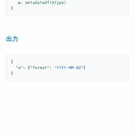
   a
}
出力
{

"a"
: {
"format"
: 
"YYYY-MM-dd"
}

}