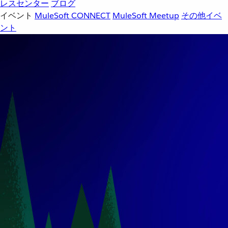
レスセンター
ブログ
イベント
MuleSoft CONNECT
MuleSoft Meetup
その他イベ
ント