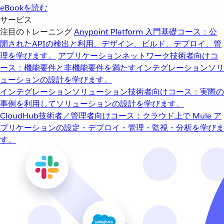
eBookを読む
サービス
注目のトレーニング
Anypoint Platform 入門
基礎コース：公
開されたAPIの検出と利用、デザイン、ビルド、デプロイ、管
理を学びます。
アプリケーションネットワーク
技術者向けコ
ース：機能要件と非機能要件を満たすインテグレーションソリ
ューションの設計を学びます。
インテグレーションソリューション
技術者向けコース：実際の
事例を利用してソリューションの設計を学びます。
CloudHub
技術者／管理者向けコース：クラウド上で Mule ア
プリケーションの設定・デプロイ・管理・監視・分析を学びま
す。