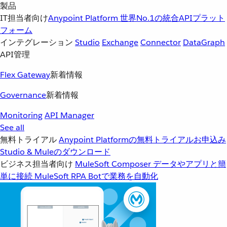
製品
IT担当者向け
Anypoint Platform
世界No.1の統合APIプラット
フォーム
インテグレーション
Studio
Exchange
Connector
DataGraph
API管理
Flex Gateway
新着情報
Governance
新着情報
Monitoring
API Manager
See all
無料トライアル
Anypoint Platformの無料トライアルお申込み
Studio & Muleのダウンロード
ビジネス担当者向け
MuleSoft Composer
データやアプリと簡
単に接続
MuleSoft RPA
Botで業務を自動化