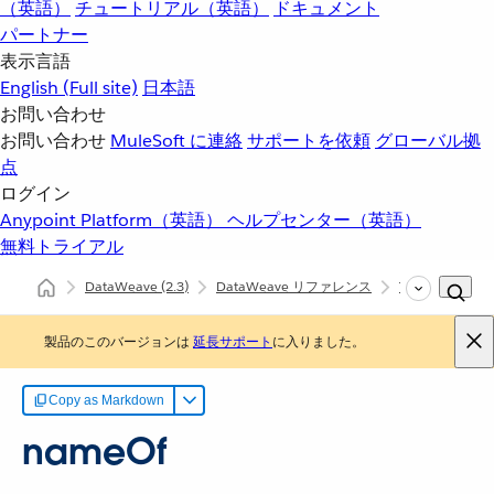
（英語）
チュートリアル（英語）
ドキュメント
パートナー
表示言語
English
(Full site)
日本語
お問い合わせ
お問い合わせ
MuleSoft に連絡
サポートを依頼
グローバル拠
点
ログイン
Anypoint Platform（英語）
ヘルプセンター（英語）
無料トライアル
DataWeave
(2.3)
DataWeave リファレンス
Types (dw::core
製品のこのバージョンは
延長サポート
に入りました。
Copy as Markdown
nameOf