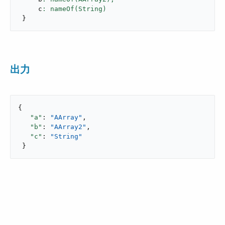
     c
}
出力
{

"a"
: 
"AArray"
,

"b"
: 
"AArray2"
,

"c"
: 
"String"
 }