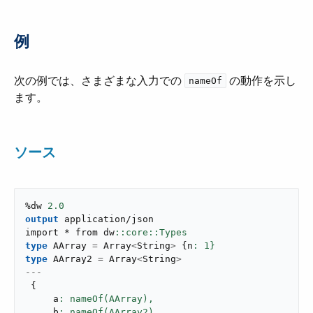
例
次の例では、さまざまな入力での ​
​ の動作を示し
nameOf
ます。
ソース
%dw 
2.0
output
application/json
import * from dw
type
 AArray 
=
 Array
<
String
>
{
n
: 
1
}
type
 AArray2 
=
 Array
<
String
>
---
{
     a
: nameOf(AArray),
     b
: nameOf(AArray2),