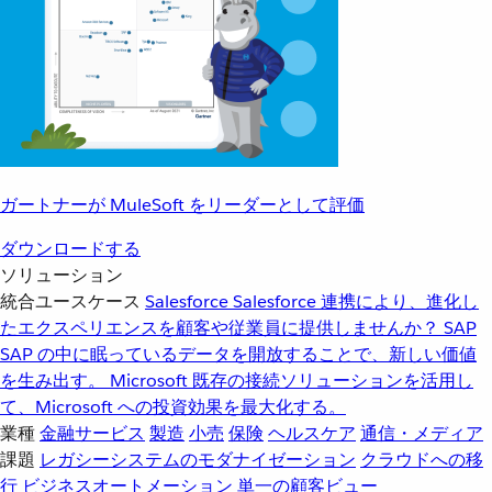
ガートナーが MuleSoft をリーダーとして評価
ダウンロードする
ソリューション
統合ユースケース
Salesforce
Salesforce 連携により、進化し
たエクスペリエンスを顧客や従業員に提供しませんか？
SAP
SAP の中に眠っているデータを開放することで、新しい価値
を生み出す。
Microsoft
既存の接続ソリューションを活用し
て、Microsoft への投資効果を最大化する。
業種
金融サービス
製造
小売
保険
ヘルスケア
通信・メディア
課題
レガシーシステムのモダナイゼーション
クラウドへの移
行
ビジネスオートメーション
単一の顧客ビュー