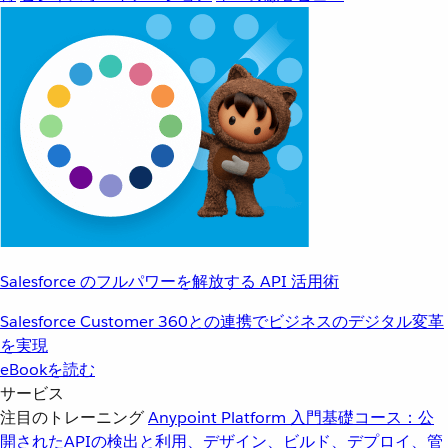
Salesforce のフルパワーを解放する API 活用術
Salesforce Customer 360との連携でビジネスのデジタル変革
を実現
eBookを読む
サービス
注目のトレーニング
Anypoint Platform 入門
基礎コース：公
開されたAPIの検出と利用、デザイン、ビルド、デプロイ、管