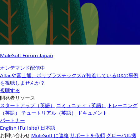
MuleSoft Forum Japan
オンデマンド配信中
Aflacや富士通、ポリプラスチックスが推進しているDXの事例
を視聴しませんか？
視聴する
開発者リソース
スタートアップ（英語）
コミュニティ（英語）
トレーニング
（英語）
チュートリアル（英語）
ドキュメント
パートナー
English
(Full site)
日本語
お問い合わせ
MuleSoft に連絡
サポートを依頼
グローバル拠