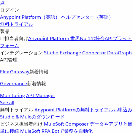
点
ログイン
Anypoint Platform（英語）
ヘルプセンター（英語）
無料トライアル
製品
IT担当者向け
Anypoint Platform
世界No.1の統合APIプラット
フォーム
インテグレーション
Studio
Exchange
Connector
DataGraph
API管理
Flex Gateway
新着情報
Governance
新着情報
Monitoring
API Manager
See all
無料トライアル
Anypoint Platformの無料トライアルお申込み
Studio & Muleのダウンロード
ビジネス担当者向け
MuleSoft Composer
データやアプリと簡
単に接続
MuleSoft RPA
Botで業務を自動化