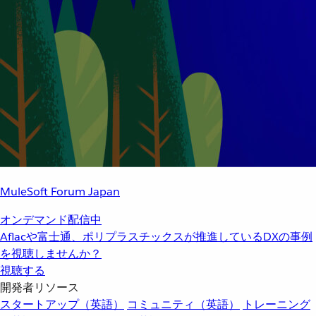
MuleSoft Forum Japan
オンデマンド配信中
Aflacや富士通、ポリプラスチックスが推進しているDXの事例
を視聴しませんか？
視聴する
開発者リソース
スタートアップ（英語）
コミュニティ（英語）
トレーニング