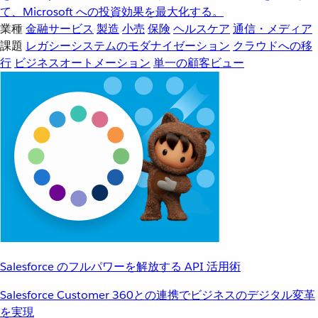
て、Microsoft への投資効果を最大化する。
業種
金融サービス
製造
小売
保険
ヘルスケア
通信・メディア
課題
レガシーシステムのモダナイゼーション
クラウドへの移
行
ビジネスオートメーション
単一の顧客ビュー
Salesforce のフルパワーを解放する API 活用術
Salesforce Customer 360との連携でビジネスのデジタル変革
を実現