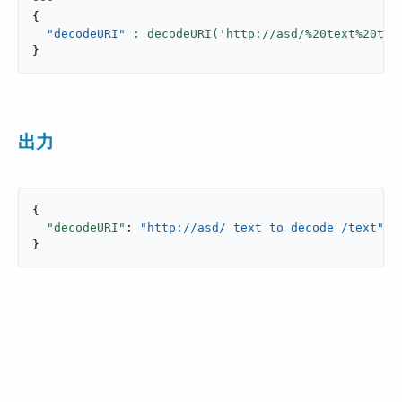
{
"decodeURI"
: decodeURI('http://asd/%20text%20to%
}
出力
{

"decodeURI"
: 
"http://asd/ text to decode /text"
}