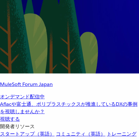
MuleSoft Forum Japan
オンデマンド配信中
Aflacや富士通、ポリプラスチックスが推進しているDXの事例
を視聴しませんか？
視聴する
開発者リソース
スタートアップ（英語）
コミュニティ（英語）
トレーニング