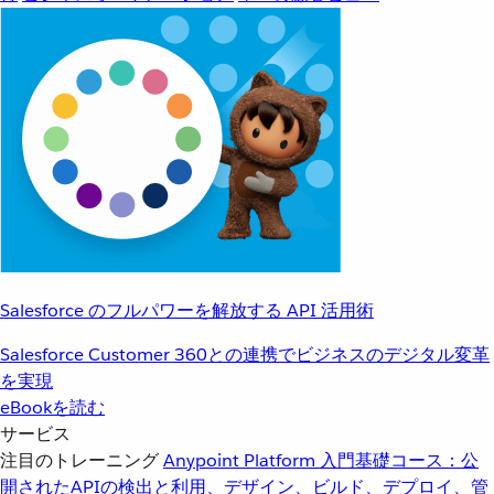
Salesforce のフルパワーを解放する API 活用術
Salesforce Customer 360との連携でビジネスのデジタル変革
を実現
eBookを読む
サービス
注目のトレーニング
Anypoint Platform 入門
基礎コース：公
開されたAPIの検出と利用、デザイン、ビルド、デプロイ、管