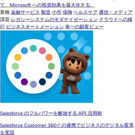
て、Microsoft への投資効果を最大化する。
業種
金融サービス
製造
小売
保険
ヘルスケア
通信・メディア
課題
レガシーシステムのモダナイゼーション
クラウドへの移
行
ビジネスオートメーション
単一の顧客ビュー
Salesforce のフルパワーを解放する API 活用術
Salesforce Customer 360との連携でビジネスのデジタル変革
を実現