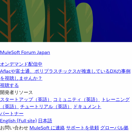
MuleSoft Forum Japan
オンデマンド配信中
Aflacや富士通、ポリプラスチックスが推進しているDXの事例
を視聴しませんか？
視聴する
開発者リソース
スタートアップ（英語）
コミュニティ（英語）
トレーニング
（英語）
チュートリアル（英語）
ドキュメント
パートナー
English
(Full site)
日本語
お問い合わせ
MuleSoft に連絡
サポートを依頼
グローバル拠