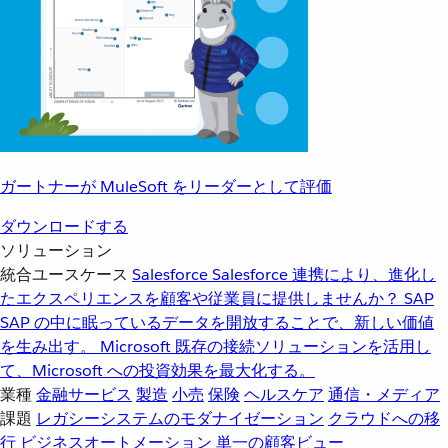
ガートナーが MuleSoft をリーダーとして評価
ダウンロードする
ソリューション
統合ユースケース
Salesforce
Salesforce 連携により、進化し
たエクスペリエンスを顧客や従業員に提供しませんか？
SAP
SAP の中に眠っているデータを開放することで、新しい価値
を生み出す。
Microsoft
既存の接続ソリューションを活用し
て、Microsoft への投資効果を最大化する。
業種
金融サービス
製造
小売
保険
ヘルスケア
通信・メディア
課題
レガシーシステムのモダナイゼーション
クラウドへの移
行
ビジネスオートメーション
単一の顧客ビュー