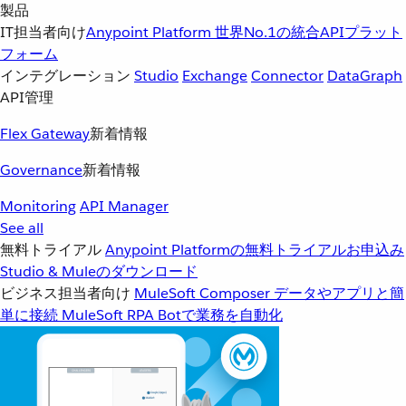
製品
IT担当者向け
Anypoint Platform
世界No.1の統合APIプラット
フォーム
インテグレーション
Studio
Exchange
Connector
DataGraph
API管理
Flex Gateway
新着情報
Governance
新着情報
Monitoring
API Manager
See all
無料トライアル
Anypoint Platformの無料トライアルお申込み
Studio & Muleのダウンロード
ビジネス担当者向け
MuleSoft Composer
データやアプリと簡
単に接続
MuleSoft RPA
Botで業務を自動化