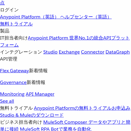
点
ログイン
Anypoint Platform（英語）
ヘルプセンター（英語）
無料トライアル
製品
IT担当者向け
Anypoint Platform
世界No.1の統合APIプラット
フォーム
インテグレーション
Studio
Exchange
Connector
DataGraph
API管理
Flex Gateway
新着情報
Governance
新着情報
Monitoring
API Manager
See all
無料トライアル
Anypoint Platformの無料トライアルお申込み
Studio & Muleのダウンロード
ビジネス担当者向け
MuleSoft Composer
データやアプリと簡
単に接続
MuleSoft RPA
Botで業務を自動化