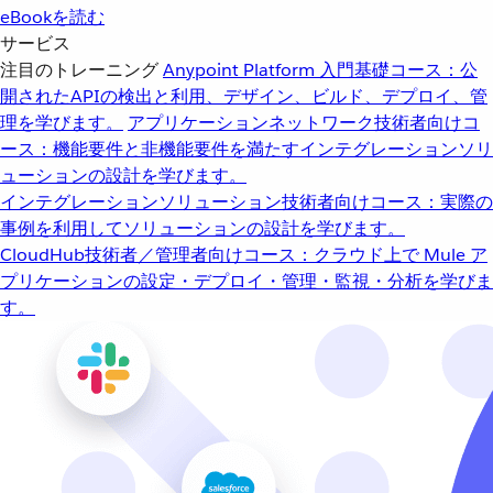
eBookを読む
サービス
注目のトレーニング
Anypoint Platform 入門
基礎コース：公
開されたAPIの検出と利用、デザイン、ビルド、デプロイ、管
理を学びます。
アプリケーションネットワーク
技術者向けコ
ース：機能要件と非機能要件を満たすインテグレーションソリ
ューションの設計を学びます。
インテグレーションソリューション
技術者向けコース：実際の
事例を利用してソリューションの設計を学びます。
CloudHub
技術者／管理者向けコース：クラウド上で Mule ア
プリケーションの設定・デプロイ・管理・監視・分析を学びま
す。