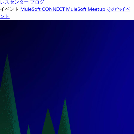
レスセンター
ブログ
イベント
MuleSoft CONNECT
MuleSoft Meetup
その他イベ
ント