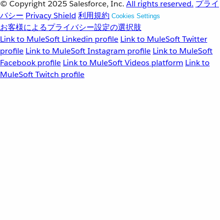
© Copyright 2025
Salesforce, Inc.
All rights reserved.
プライ
バシー
Privacy Shield
利用規約
Cookies Settings
お客様によるプライバシー設定の選択肢
Link to MuleSoft Linkedin profile
Link to MuleSoft Twitter
profile
Link to MuleSoft Instagram profile
Link to MuleSoft
Facebook profile
Link to MuleSoft Videos platform
Link to
MuleSoft Twitch profile