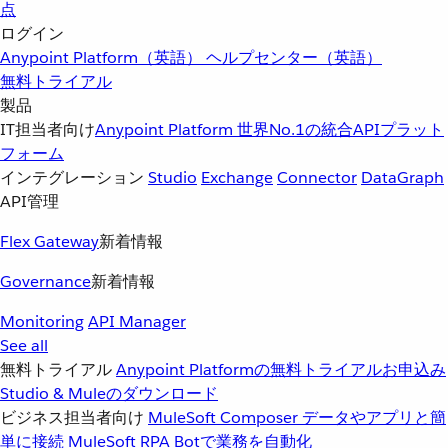
点
ログイン
Anypoint Platform（英語）
ヘルプセンター（英語）
無料トライアル
製品
IT担当者向け
Anypoint Platform
世界No.1の統合APIプラット
フォーム
インテグレーション
Studio
Exchange
Connector
DataGraph
API管理
Flex Gateway
新着情報
Governance
新着情報
Monitoring
API Manager
See all
無料トライアル
Anypoint Platformの無料トライアルお申込み
Studio & Muleのダウンロード
ビジネス担当者向け
MuleSoft Composer
データやアプリと簡
単に接続
MuleSoft RPA
Botで業務を自動化