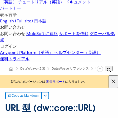
（英語）
チュートリアル（英語）
ドキュメント
パートナー
表示言語
English
(Full site)
日本語
お問い合わせ
お問い合わせ
MuleSoft に連絡
サポートを依頼
グローバル拠
点
ログイン
Anypoint Platform（英語）
ヘルプセンター（英語）
無料トライアル
DataWeave
(2.3)
DataWeave リファレンス
URL (dw::core:
製品のこのバージョンは
延長サポート
に入りました。
Copy as Markdown
URL 型 (dw::core::URL)