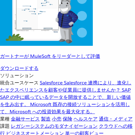
ガートナーが MuleSoft をリーダーとして評価
ダウンロードする
ソリューション
統合ユースケース
Salesforce
Salesforce 連携により、進化し
たエクスペリエンスを顧客や従業員に提供しませんか？
SAP
SAP の中に眠っているデータを開放することで、新しい価値
を生み出す。
Microsoft
既存の接続ソリューションを活用し
て、Microsoft への投資効果を最大化する。
業種
金融サービス
製造
小売
保険
ヘルスケア
通信・メディア
課題
レガシーシステムのモダナイゼーション
クラウドへの移
行
ビジネスオートメーション
単一の顧客ビュー