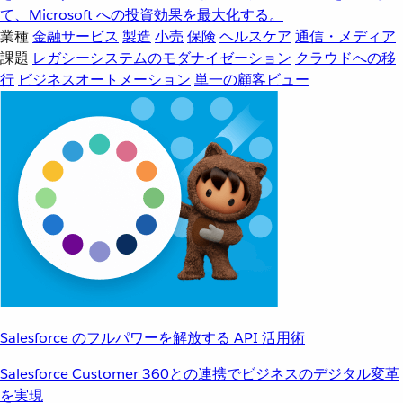
て、Microsoft への投資効果を最大化する。
業種
金融サービス
製造
小売
保険
ヘルスケア
通信・メディア
課題
レガシーシステムのモダナイゼーション
クラウドへの移
行
ビジネスオートメーション
単一の顧客ビュー
Salesforce のフルパワーを解放する API 活用術
Salesforce Customer 360との連携でビジネスのデジタル変革
を実現