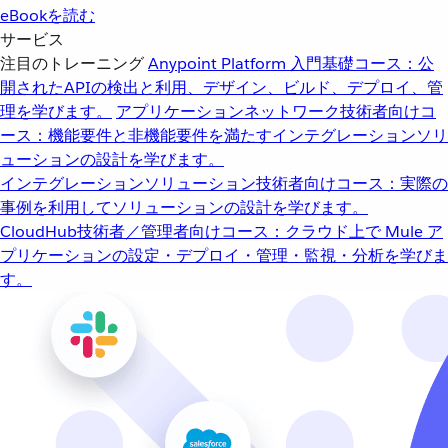
eBookを読む
サービス
注目のトレーニング
Anypoint Platform 入門
基礎コース：公
開されたAPIの検出と利用、デザイン、ビルド、デプロイ、管
理を学びます。
アプリケーションネットワーク
技術者向けコ
ース：機能要件と非機能要件を満たすインテグレーションソリ
ューションの設計を学びます。
インテグレーションソリューション
技術者向けコース：実際の
事例を利用してソリューションの設計を学びます。
CloudHub
技術者／管理者向けコース：クラウド上で Mule ア
プリケーションの設定・デプロイ・管理・監視・分析を学びま
す。