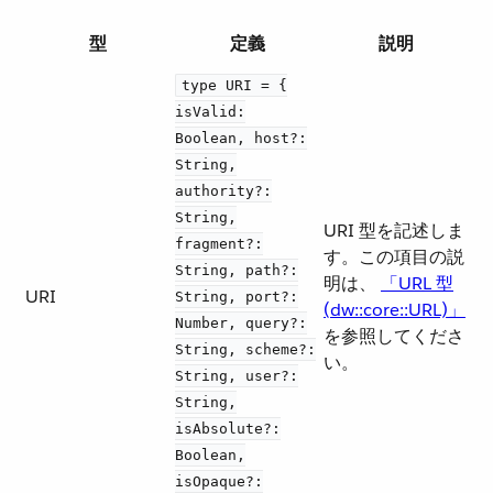
型
定義
説明
type URI = {
isValid:
Boolean, host?:
String,
authority?:
String,
URI 型を記述しま
fragment?:
す。この項目の説
String, path?:
明は、
「URL 型
URI
String, port?:
(dw::core::URL)」
Number, query?:
を参照してくださ
String, scheme?:
い。
String, user?:
String,
isAbsolute?:
Boolean,
isOpaque?: