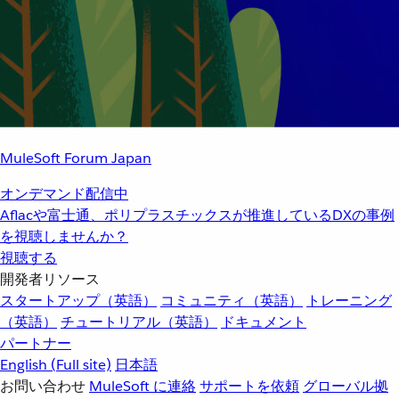
MuleSoft Forum Japan
オンデマンド配信中
Aflacや富士通、ポリプラスチックスが推進しているDXの事例
を視聴しませんか？
視聴する
開発者リソース
スタートアップ（英語）
コミュニティ（英語）
トレーニング
（英語）
チュートリアル（英語）
ドキュメント
パートナー
English
(Full site)
日本語
お問い合わせ
MuleSoft に連絡
サポートを依頼
グローバル拠