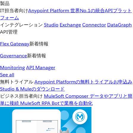
製品
IT担当者向け
Anypoint Platform
世界No.1の統合APIプラット
フォーム
インテグレーション
Studio
Exchange
Connector
DataGraph
API管理
Flex Gateway
新着情報
Governance
新着情報
Monitoring
API Manager
See all
無料トライアル
Anypoint Platformの無料トライアルお申込み
Studio & Muleのダウンロード
ビジネス担当者向け
MuleSoft Composer
データやアプリと簡
単に接続
MuleSoft RPA
Botで業務を自動化