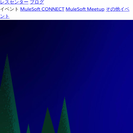
レスセンター
ブログ
イベント
MuleSoft CONNECT
MuleSoft Meetup
その他イベ
ント