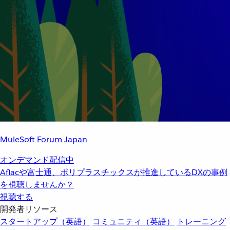
MuleSoft Forum Japan
オンデマンド配信中
Aflacや富士通、ポリプラスチックスが推進しているDXの事例
を視聴しませんか？
視聴する
開発者リソース
スタートアップ（英語）
コミュニティ（英語）
トレーニング