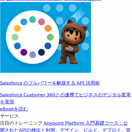
Salesforce のフルパワーを解放する API 活用術
Salesforce Customer 360との連携でビジネスのデジタル変革
を実現
eBookを読む
サービス
注目のトレーニング
Anypoint Platform 入門
基礎コース：公
開されたAPIの検出と利用、デザイン、ビルド、デプロイ、管