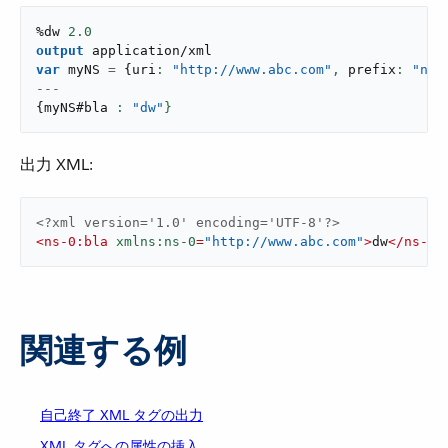
%dw 
2.0
output
application/xml
var
 myNS 
=
{
uri
: 
"http://www.abc.com"
,
 prefix
: 
"ns-
---
{
myNS#bla 
: 
"dw"
}
出力 XML:
<?xml version='1.0' encoding='UTF-8'?>
<
ns-0:bla
xmlns:ns-0
=
"http://www.abc.com"
>
dw
</
ns-0:
関連する例
自己終了 XML タグの出力
XML タグへの属性の挿入