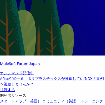
MuleSoft Forum Japan
オンデマンド配信中
Aflacや富士通、ポリプラスチックスが推進しているDXの事例
を視聴しませんか？
視聴する
開発者リソース
スタートアップ（英語）
コミュニティ（英語）
トレーニング