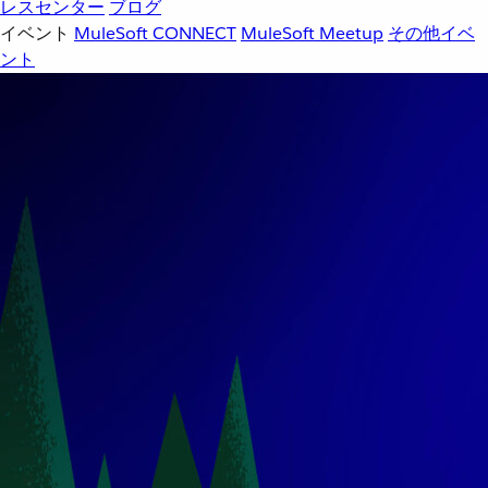
レスセンター
ブログ
イベント
MuleSoft CONNECT
MuleSoft Meetup
その他イベ
ント