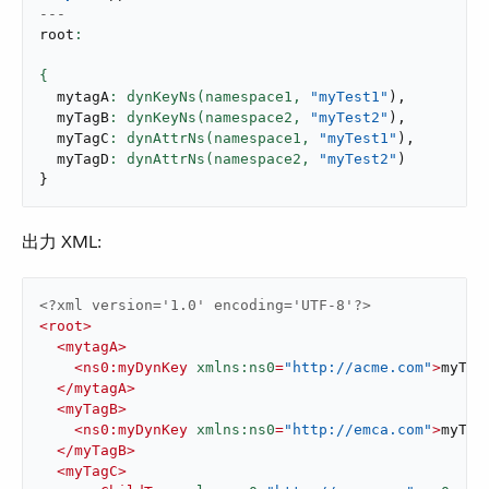
---
root
:

  mytagA
: dynKeyNs(namespace1,
"myTest1"
)
,
  myTagB
: dynKeyNs(namespace2,
"myTest2"
)
,
  myTagC
: dynAttrNs(namespace1,
"myTest1"
)
,
  myTagD
: dynAttrNs(namespace2,
"myTest2"
)
}
出力 XML:
<?xml version='1.0' encoding='UTF-8'?>
<
root
>
<
mytagA
>
<
ns0:myDynKey
xmlns:ns0
=
"http://acme.com"
>
myTes
</
mytagA
>
<
myTagB
>
<
ns0:myDynKey
xmlns:ns0
=
"http://emca.com"
>
myTes
</
myTagB
>
<
myTagC
>