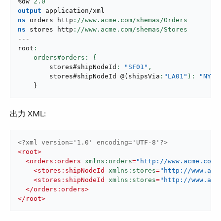
%dw 
2.0
output
application/xml
ns
 orders http
ns
 stores http
---
root
:

        stores#shipNodeId
: 
"SF01"
,
        stores#shipNodeId 
@
(
shipsVia
:
"LA01"
): 
"NY03
}
出力 XML:
<?xml version='1.0' encoding='UTF-8'?>
<
root
>
<
orders:orders
xmlns:orders
=
"http://www.acme.com/
<
stores:shipNodeId
xmlns:stores
=
"http://www.acm
<
stores:shipNodeId
xmlns:stores
=
"http://www.acm
</
orders:orders
>
</
root
>