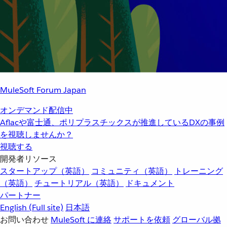
MuleSoft Forum Japan
オンデマンド配信中
Aflacや富士通、ポリプラスチックスが推進しているDXの事例
を視聴しませんか？
視聴する
開発者リソース
スタートアップ（英語）
コミュニティ（英語）
トレーニング
（英語）
チュートリアル（英語）
ドキュメント
パートナー
English
(Full site)
日本語
お問い合わせ
MuleSoft に連絡
サポートを依頼
グローバル拠