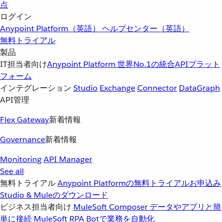
点
ログイン
Anypoint Platform（英語）
ヘルプセンター（英語）
無料トライアル
製品
IT担当者向け
Anypoint Platform
世界No.1の統合APIプラット
フォーム
インテグレーション
Studio
Exchange
Connector
DataGraph
API管理
Flex Gateway
新着情報
Governance
新着情報
Monitoring
API Manager
See all
無料トライアル
Anypoint Platformの無料トライアルお申込み
Studio & Muleのダウンロード
ビジネス担当者向け
MuleSoft Composer
データやアプリと簡
単に接続
MuleSoft RPA
Botで業務を自動化