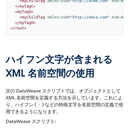
<
myChildTag
xmlns:ns0
=
"http://acme.com"
ns0:myD
</
myTagC
>
<
myTagD
>
<
myChildTag
xmlns:ns0
=
"http://emca.com"
ns0:myD
</
myTagD
>
</
root
>
ハイフン文字が含まれる
XML 名前空間の使用
次の DataWeave スクリプトでは、オブジェクトとして
XML 名前空間を定義する方法を示しています。これによ
り、ハイフン (​
​) などの特殊文字を名前空間の定義で使
-
用できるようになります。
DataWeave スクリプト: