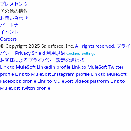
プレスセンター
その他の情報
お問い合わせ
パートナー
イベント
Careers
© Copyright 2025
Salesforce, Inc.
All rights reserved.
プライ
バシー
Privacy Shield
利用規約
Cookies Settings
お客様によるプライバシー設定の選択肢
Link to MuleSoft Linkedin profile
Link to MuleSoft Twitter
profile
Link to MuleSoft Instagram profile
Link to MuleSoft
Facebook profile
Link to MuleSoft Videos platform
Link to
MuleSoft Twitch profile