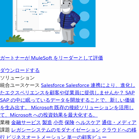
ガートナーが MuleSoft をリーダーとして評価
ダウンロードする
ソリューション
統合ユースケース
Salesforce
Salesforce 連携により、進化し
たエクスペリエンスを顧客や従業員に提供しませんか？
SAP
SAP の中に眠っているデータを開放することで、新しい価値
を生み出す。
Microsoft
既存の接続ソリューションを活用し
て、Microsoft への投資効果を最大化する。
業種
金融サービス
製造
小売
保険
ヘルスケア
通信・メディア
課題
レガシーシステムのモダナイゼーション
クラウドへの移
行
ビジネスオートメーション
単一の顧客ビュー