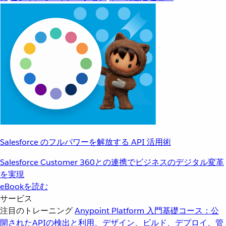
Salesforce のフルパワーを解放する API 活用術
Salesforce Customer 360との連携でビジネスのデジタル変革
を実現
eBookを読む
サービス
注目のトレーニング
Anypoint Platform 入門
基礎コース：公
開されたAPIの検出と利用、デザイン、ビルド、デプロイ、管