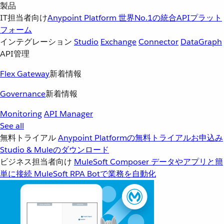
製品
IT担当者向け
Anypoint Platform
世界No.1の統合APIプラット
フォーム
インテグレーション
Studio
Exchange
Connector
DataGraph
API管理
Flex Gateway
新着情報
Governance
新着情報
Monitoring
API Manager
See all
無料トライアル
Anypoint Platformの無料トライアルお申込み
Studio & Muleのダウンロード
ビジネス担当者向け
MuleSoft Composer
データやアプリと簡
単に接続
MuleSoft RPA
Botで業務を自動化