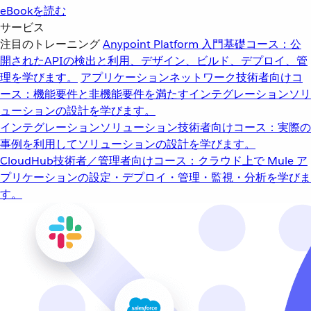
eBookを読む
サービス
注目のトレーニング
Anypoint Platform 入門
基礎コース：公
開されたAPIの検出と利用、デザイン、ビルド、デプロイ、管
理を学びます。
アプリケーションネットワーク
技術者向けコ
ース：機能要件と非機能要件を満たすインテグレーションソリ
ューションの設計を学びます。
インテグレーションソリューション
技術者向けコース：実際の
事例を利用してソリューションの設計を学びます。
CloudHub
技術者／管理者向けコース：クラウド上で Mule ア
プリケーションの設定・デプロイ・管理・監視・分析を学びま
す。