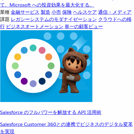
て、Microsoft への投資効果を最大化する。
業種
金融サービス
製造
小売
保険
ヘルスケア
通信・メディア
課題
レガシーシステムのモダナイゼーション
クラウドへの移
行
ビジネスオートメーション
単一の顧客ビュー
Salesforce のフルパワーを解放する API 活用術
Salesforce Customer 360との連携でビジネスのデジタル変革
を実現