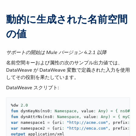
動的に生成された名前空間
の値
サポートの開始は Mule バージョン 4.2.1 以降
名前空間キーおよび属性の次のサンプル出力値では、
DataWeave が DataWeave 変数で定義された入力を使用
してその役割を果たしています。
DataWeave スクリプト:
%dw 
2.0
fun
dynKeyNs
(
ns0
: Namespace,
 value
: Any) = { ns0#my
fun
dynAttrNs
(
ns0
: Namespace,
 value
: Any) = { myChi
var
 namespace1 
=
{
uri
: 
"http://acme.com"
,
 prefix
: 
"
var
 namespace2 
=
{
uri
: 
"http://emca.com"
,
 prefix
: 
"
output
application/xml